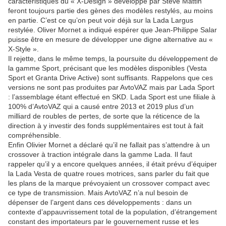
caractéristiques du « X-Design » développé par Steve Mattin
feront toujours partie des gènes des modèles restylés, au moins
en partie. C’est ce qu’on peut voir déjà sur la Lada Largus
restylée. Oliver Mornet a indiqué espérer que Jean-Philippe Salar
puisse être en mesure de développer une digne alternative au «
X-Style ».
Il rejette, dans le même temps, la poursuite du développement de
la gamme Sport, précisant que les modèles disponibles (Vesta
Sport et Granta Drive Active) sont suffisants. Rappelons que ces
versions ne sont pas produites par AvtoVAZ mais par Lada Sport
: l’assemblage étant effectué en SKD. Lada Sport est une filiale à
100% d’AvtoVAZ qui a causé entre 2013 et 2019 plus d’un
milliard de roubles de pertes, de sorte que la réticence de la
direction à y investir des fonds supplémentaires est tout à fait
compréhensible.
Enfin Olivier Mornet a déclaré qu’il ne fallait pas s’attendre à un
crossover à traction intégrale dans la gamme Lada. Il faut
rappeler qu’il y a encore quelques années, il était prévu d’équiper
la Lada Vesta de quatre roues motrices, sans parler du fait que
les plans de la marque prévoyaient un crossover compact avec
ce type de transmission. Mais AvtoVAZ n’a nul besoin de
dépenser de l’argent dans ces développements : dans un
contexte d’appauvrissement total de la population, d’étrangement
constant des importateurs par le gouvernement russe et les