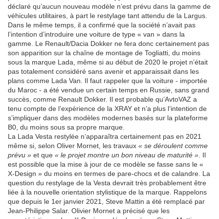
déclaré qu’aucun nouveau modèle n’est prévu dans la gamme de
véhicules utilitaires, à part le restylage tant attendu de la Largus.
Dans le même temps, il a confirmé que la société n’avait pas
l’intention d’introduire une voiture de type « van » dans la
gamme. Le Renault/Dacia Dokker ne fera donc certainement pas
son apparition sur la chaîne de montage de Togliatti, du moins
sous la marque Lada, même si au début de 2020 le projet n’était
pas totalement considéré sans avenir et apparaissait dans les
plans comme Lada Van. Il faut rappeler que la voiture - importée
du Maroc - a été vendue un certain temps en Russie, sans grand
succès, comme Renault Dokker. Il est probable qu’AvtoVAZ a
tenu compte de l’expérience de la XRAY et n’a plus l’intention de
s’impliquer dans des modèles modernes basés sur la plateforme
B0, du moins sous sa propre marque.
La Lada Vesta restylée n’apparaîtra certainement pas en 2021
même si, selon Oliver Mornet, les travaux
« se déroulent comme
prévu »
et que
« le projet montre un bon niveau de maturité »
. Il
est possible que la mise à jour de ce modèle se fasse sans le «
X-Design » du moins en termes de pare-chocs et de calandre. La
question du restylage de la Vesta devrait très probablement être
liée à la nouvelle orientation stylistique de la marque. Rappelons
que depuis le 1er janvier 2021, Steve Mattin a été remplacé par
Jean-Philippe Salar. Olivier Mornet a précisé que les