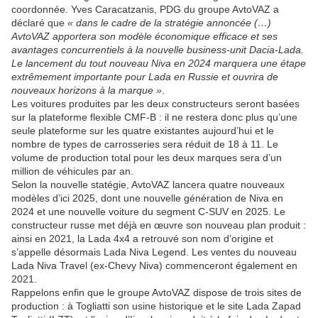
coordonnée. Yves Caracatzanis, PDG du groupe AvtoVAZ a
déclaré que
« dans le cadre de la stratégie annoncée (…)
AvtoVAZ apportera son modèle économique efficace et ses
avantages concurrentiels à la nouvelle business-unit Dacia-Lada.
Le lancement du tout nouveau Niva en 2024 marquera une étape
extrêmement importante pour Lada en Russie et ouvrira de
nouveaux horizons à la marque »
.
Les voitures produites par les deux constructeurs seront basées
sur la plateforme flexible CMF-B : il ne restera donc plus qu’une
seule plateforme sur les quatre existantes aujourd’hui et le
nombre de types de carrosseries sera réduit de 18 à 11. Le
volume de production total pour les deux marques sera d’un
million de véhicules par an.
Selon la nouvelle statégie, AvtoVAZ lancera quatre nouveaux
modèles d’ici 2025, dont une nouvelle génération de Niva en
2024 et une nouvelle voiture du segment C-SUV en 2025. Le
constructeur russe met déjà en œuvre son nouveau plan produit :
ainsi en 2021, la Lada 4x4 a retrouvé son nom d’origine et
s’appelle désormais Lada Niva Legend. Les ventes du nouveau
Lada Niva Travel (ex-Chevy Niva) commenceront également en
2021.
Rappelons enfin que le groupe AvtoVAZ dispose de trois sites de
production : à Togliatti son usine historique et le site Lada Zapad