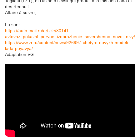
Togliatti (LZT), et l’usine d’Ijevsk qui produit à la fois des Lada et
des Renault.
Affaire à suivre,
Lu sur :
https://auto.mail.ru/article/80141-
avtovaz_pokazal_pervoe_izobrazhenie_sovershenno_novoi_nivy/
https://www.zr.ru/content/news/926997-chetyre-novykh-modeli-
lada-poyavya/
Adaptation VG