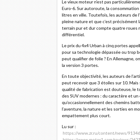
Le vieux moteur n’est pas particulièrem
Euro-6. Sur autoroute, la consommation e
litres en ville. Toutefois, les auteurs de
pleine nature et que c’est précisément là 
terrain pur et dur compte quatre roues
différentiel.
Le prix du 4x4 Urban à cinq portes appel
pour sa technologie dépassée ou trop b
peut qualifier de folie ? En Allemagne,
la version 3 portes.
En toute objectivité, les auteurs de l’ar
peut recevoir que 3 étoiles sur 10. Mais
qualité de fabrication est douteuse, le 
des SUV modernes : du caractère et un e
qu’occasionnellement des chemins battus,
l’aventure, la nature et les sorties en m
empattement plus court.
Lu sur :
https://www.zr.ru/content/news/91346
https://www.motor1.com/reviews/2621