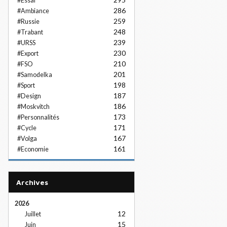
#Essai
286
#Ambiance
259
#Russie
248
#Trabant
239
#URSS
230
#Export
210
#FSO
201
#Samodelka
198
#Sport
187
#Design
186
#Moskvitch
173
#Personnalités
171
#Cycle
167
#Volga
161
#Economie
Archives
2026
12
Juillet
15
Juin