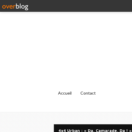
Accueil
Contact
4x4 Urban : « Da, Camarade, Da ! »