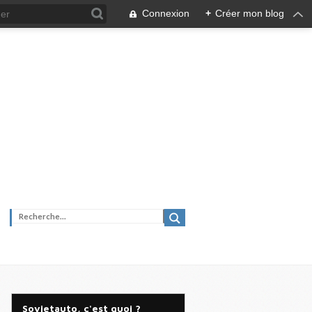
Connexion
+
Créer mon blog
Sovietauto, c'est quoi ?