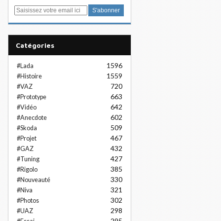
E
m
a
i
Catégories
l
1596
#Lada
1559
#Histoire
720
#VAZ
663
#Prototype
642
#Vidéo
602
#Anecdote
509
#Skoda
467
#Projet
432
#GAZ
427
#Tuning
385
#Rigolo
330
#Nouveauté
321
#Niva
302
#Photos
298
#UAZ
295