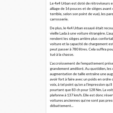
Le 4x4 Urban est doté de rétroviseurs ex
alliage de 16 pouces et de sièges avant 
terrible, selon son point de vue), les pa
carrosserie.
De plus, le 4x4 Urban essayé était recou
vieille Lada à une voiture étrangère. L’
rendent les sièges arrière plus confortab
voiture et la capacité de chargement est 
peut passer à 780 litres. Cela suffira po
tué à la chasse.
L’accroissement de l’empattement prése
grandement amélioré. Au quotidien, les
augmentation de taille entraîne une au
avoir fort à faire avec un poids en ordre
voix, à tel point qu’on a l’impression qu’i
pourtant que 83 ch pour 128 Nm. La voi
plafonne à 137 km/h. Elle est donc rés
voitures anciennes qui ne sont pas press
débattement...