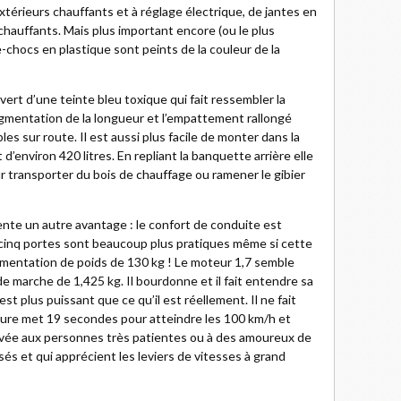
térieurs chauffants et à réglage électrique, de jantes en
chauffants. Mais plus important encore (ou le plus
re-chocs en plastique sont peints de la couleur de la
vert d’une teinte bleu toxique qui fait ressembler la
augmentation de la longueur et l’empattement rallongé
les sur route. Il est aussi plus facile de monter dans la
d’environ 420 litres. En repliant la banquette arrière elle
ur transporter du bois de chauffage ou ramener le gibier
nte un autre avantage : le confort de conduite est
 cinq portes sont beaucoup plus pratiques même si cette
gmentation de poids de 130 kg ! Le moteur 1,7 semble
 de marche de 1,425 kg. Il bourdonne et il fait entendre sa
l est plus puissant que ce qu’il est réellement. Il ne fait
ture met 19 secondes pour atteindre les 100 km/h et
ervée aux personnes très patientes ou à des amoureux de
és et qui apprécient les leviers de vitesses à grand