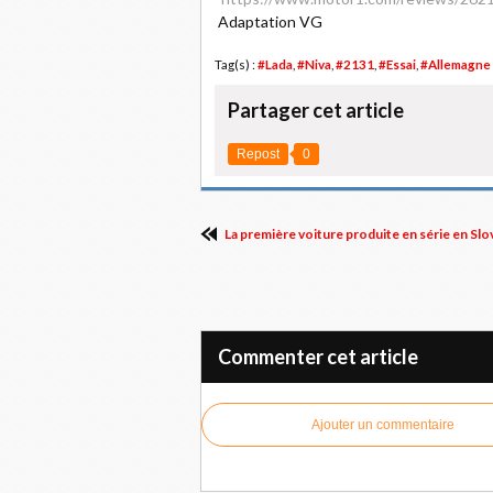
Adaptation VG
Tag(s) :
#Lada
,
#Niva
,
#2131
,
#Essai
,
#Allemagne
Partager cet article
Repost
0
La première voiture produite en série en Slo
Commenter cet article
Ajouter un commentaire