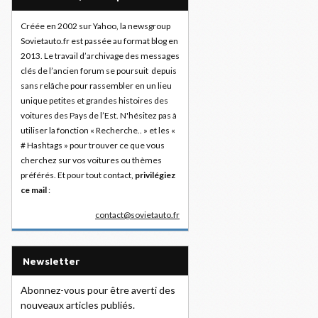
Créée en 2002 sur Yahoo, la newsgroup
Sovietauto.fr est passée au format blog en
2013. Le travail d’archivage des messages
clés de l’ancien forum se poursuit depuis
sans relâche pour rassembler en un lieu
unique petites et grandes histoires des
voitures des Pays de l’Est. N'hésitez pas à
utiliser la fonction « Recherche.. » et les «
# Hashtags » pour trouver ce que vous
cherchez sur vos voitures ou thèmes
préférés. Et pour tout contact,
privilégiez
ce mail
:
contact@sovietauto.fr
Newsletter
Abonnez-vous pour être averti des
nouveaux articles publiés.