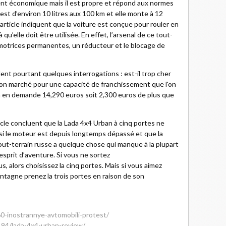
ent économique mais il est propre et répond aux normes
st d’environ 10 litres aux 100 km et elle monte à 12
 l’article indiquent que la voiture est conçue pour rouler en
qu’elle doit être utilisée. En effet, l’arsenal de ce tout-
 motrices permanentes, un réducteur et le blocage de
lent pourtant quelques interrogations : est-il trop cher
on marché pour une capacité de franchissement que l'on
 on en demande 14,290 euros soit 2,300 euros de plus que
ticle concluent que la Lada 4x4 Urban à cinq portes ne
 si le moteur est depuis longtemps dépassé et que la
tout-terrain russe a quelque chose qui manque à la plupart
sprit d’aventure. Si vous ne sortez
 alors choisissez la cinq portes. Mais si vous aimez
ontagne prenez la trois portes en raison de son
0-inostrannye-avtomobili-protest/
94/lada-4x4-urban-review/