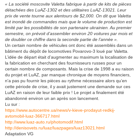
« La société moscovite Valetta fabrique à partir de kits de pièces
détachées des LuAZ-1302 et des utilitaires LuAZ-13021. Leur
prix de vente tourne aux alentours de $2,000. On dit que Valetta
est inondé de commandes mais que le volume de production est
limité par les possibilités de son partenaire ukrainien. Au premier
semestre, on prévoit d’assembler environ 20 voitures par mois et
de doubler ce chiffre dans la seconde partie de l’année ».
Un certain nombre de véhicules ont donc été assemblés dans un
bâtiment du dépôt de locomotives Povarovo-3 loué par Valetta.
L’idée de départ était d’augmenter au maximum la localisation de
la fabrication en cherchant des fournisseurs russes pour un
certain nombre de composants. Mais la crise de 1998 a eu raison
du projet et LuAZ, par manque chronique de moyens financiers,
n'a pas pu fournir les pièces au rythme nécessaire alors qu’en
cette période de crise, il y avait justement une demande sur ces
LuAZ en raison de leur faible prix ! Le projet a finalement été
abandonné environ un an après son lancement.
Lu sur :
https://www.autocentre.ua/news/v-kieve-prodayut-redkij-
avtomobil-luaz-366717.html
http://www.luaz-auto.ru/photomodif.html
http://denisovets.ru/luaz/luazpages/luaz13021.html
Adaptation VG