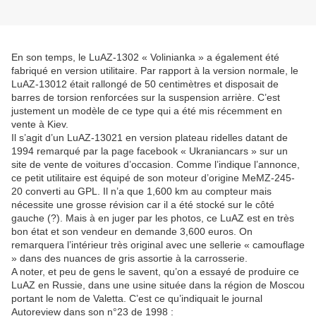
En son temps, le LuAZ-1302 « Volinianka » a également été
fabriqué en version utilitaire. Par rapport à la version normale, le
LuAZ-13012 était rallongé de 50 centimètres et disposait de
barres de torsion renforcées sur la suspension arrière. C’est
justement un modèle de ce type qui a été mis récemment en
vente à Kiev.
Il s’agit d’un LuAZ-13021 en version plateau ridelles datant de
1994 remarqué par la page facebook « Ukraniancars » sur un
site de vente de voitures d’occasion. Comme l’indique l’annonce,
ce petit utilitaire est équipé de son moteur d’origine MeMZ-245-
20 converti au GPL. Il n’a que 1,600 km au compteur mais
nécessite une grosse révision car il a été stocké sur le côté
gauche (?). Mais à en juger par les photos, ce LuAZ est en très
bon état et son vendeur en demande 3,600 euros. On
remarquera l’intérieur très original avec une sellerie « camouflage
» dans des nuances de gris assortie à la carrosserie.
A noter, et peu de gens le savent, qu’on a essayé de produire ce
LuAZ en Russie, dans une usine située dans la région de Moscou
portant le nom de Valetta. C’est ce qu’indiquait le journal
Autoreview dans son n°23 de 1998 :