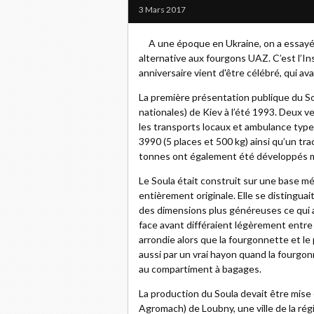
3 Mars 2017
A une époque en Ukraine, on a essayé d
alternative aux fourgons UAZ. C’est l’I
anniversaire vient d'être célébré, qui a
La première présentation publique du So
nationales) de Kiev à l’été 1993. Deux v
les transports locaux et ambulance type
3990 (5 places et 500 kg) ainsi qu’un tr
tonnes ont également été développés mai
Le Soula était construit sur une base m
entièrement originale. Elle se distingu
des dimensions plus généreuses ce qui a
face avant différaient légèrement entre 
arrondie alors que la fourgonnette et le
aussi par un vrai hayon quand la fourgo
au compartiment à bagages.
La production du Soula devait être mise
Agromach) de Loubny, une ville de la régio