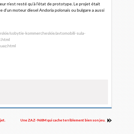
r n’est resté qu’à l’état de prototype. Le projet était
 d’un moteur diesel Andoria polonais ou bulgare a aussi
kie/sobytie-kommercheskie/avtomobili-sula-
3.html
uaz.html
jet.
Une ZAZ-968M qui cache terriblement bien son jeu.