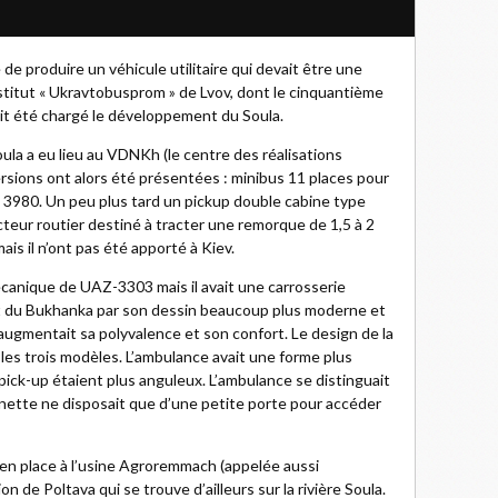
e produire un véhicule utilitaire qui devait être une
nstitut « Ukravtobusprom » de Lvov, dont le cinquantième
vait été chargé le développement du Soula.
ula a eu lieu au VDNKh (le centre des réalisations
ersions ont alors été présentées : minibus 11 places pour
 3980. Un peu plus tard un pickup double cabine type
acteur routier destiné à tracter une remorque de 1,5 à 2
s il n’ont pas été apporté à Kiev.
écanique de UAZ-3303 mais il avait une carrosserie
ait du Bukhanka par son dessin beaucoup plus moderne et
ugmentait sa polyvalence et son confort. Le design de la
les trois modèles. L’ambulance avait une forme plus
 pick-up étaient plus anguleux. L’ambulance se distinguait
nnette ne disposait que d’une petite porte pour accéder
 en place à l’usine Agroremmach (appelée aussi
n de Poltava qui se trouve d’ailleurs sur la rivière Soula.