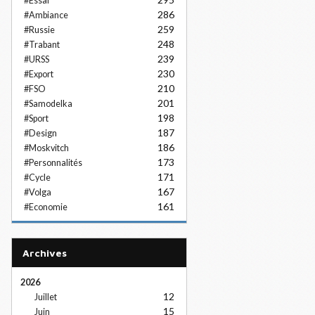
#Essai
286
#Ambiance
259
#Russie
248
#Trabant
239
#URSS
230
#Export
210
#FSO
201
#Samodelka
198
#Sport
187
#Design
186
#Moskvitch
173
#Personnalités
171
#Cycle
167
#Volga
161
#Economie
Archives
2026
12
Juillet
15
Juin