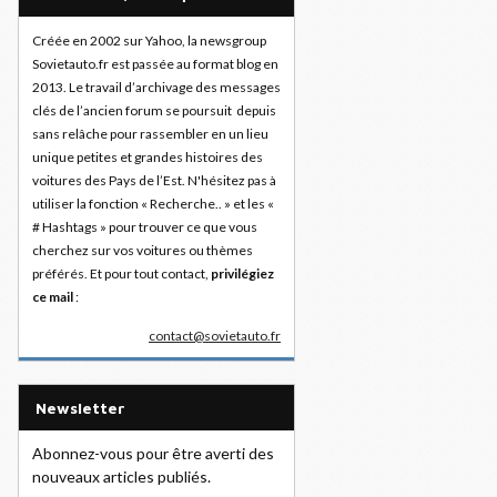
Créée en 2002 sur Yahoo, la newsgroup
Sovietauto.fr est passée au format blog en
2013. Le travail d’archivage des messages
clés de l’ancien forum se poursuit depuis
sans relâche pour rassembler en un lieu
unique petites et grandes histoires des
voitures des Pays de l’Est. N'hésitez pas à
utiliser la fonction « Recherche.. » et les «
# Hashtags » pour trouver ce que vous
cherchez sur vos voitures ou thèmes
préférés. Et pour tout contact,
privilégiez
ce mail
:
contact@sovietauto.fr
Newsletter
Abonnez-vous pour être averti des
nouveaux articles publiés.