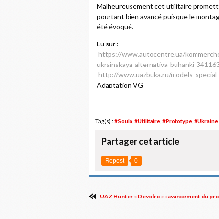
Malheureusement cet utilitaire prometteu
pourtant bien avancé puisque le montage
été évoqué.
Lu sur :
https://www.autocentre.ua/kommerches
ukrainskaya-alternativa-buhanki-34116
http://www.uazbuka.ru/models_special_
Adaptation VG
Tag(s) :
#Soula
,
#Utilitaire
,
#Prototype
,
#Ukraine
Partager cet article
Repost
0
UAZ Hunter « Devolro » : avancement du pro