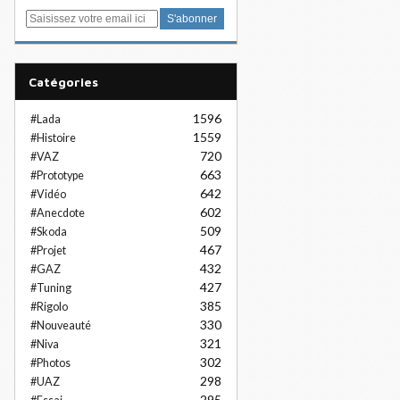
E
m
a
i
Catégories
l
1596
#Lada
1559
#Histoire
720
#VAZ
663
#Prototype
642
#Vidéo
602
#Anecdote
509
#Skoda
467
#Projet
432
#GAZ
427
#Tuning
385
#Rigolo
330
#Nouveauté
321
#Niva
302
#Photos
298
#UAZ
295