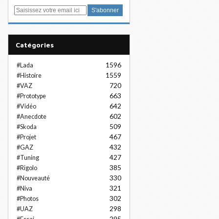
E
m
a
i
Catégories
l
1596
#Lada
1559
#Histoire
720
#VAZ
663
#Prototype
642
#Vidéo
602
#Anecdote
509
#Skoda
467
#Projet
432
#GAZ
427
#Tuning
385
#Rigolo
330
#Nouveauté
321
#Niva
302
#Photos
298
#UAZ
295