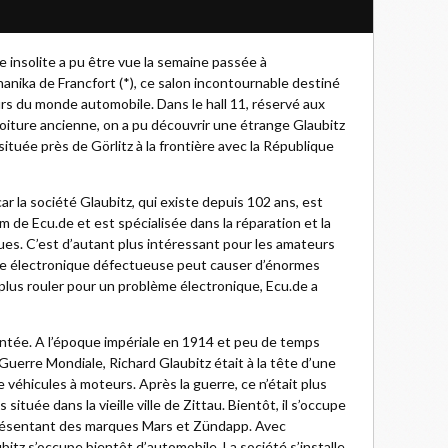
e insolite a pu être vue la semaine passée à
anika de Francfort (*), ce salon incontournable destiné
urs du monde automobile. Dans le hall 11, réservé aux
 voiture ancienne, on a pu découvrir une étrange Glaubitz
 située près de Görlitz à la frontière avec la République
ar la société Glaubitz, qui existe depuis 102 ans, est
 de Ecu.de et est spécialisée dans la réparation et la
es. C’est d’autant plus intéressant pour les amateurs
une électronique défectueuse peut causer d’énormes
lus rouler pour un problème électronique, Ecu.de a
ntée. A l’époque impériale en 1914 et peu de temps
uerre Mondiale, Richard Glaubitz était à la tête d’une
e véhicules à moteurs. Après la guerre, ce n’était plus
 située dans la vieille ville de Zittau. Bientôt, il s’occupe
résentant des marques Mars et Zündapp. Avec
ubitz s’occupe bientôt d’automobile. La société s’installe