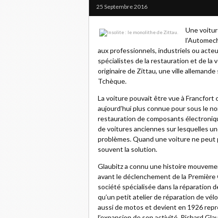
25 Septembre 2016
Une voitur
l’Automech
aux professionnels, industriels ou acte
spécialistes de la restauration et de la
originaire de Zittau, une ville allemande
Tchèque.
La voiture pouvait être vue à Francfort c
aujourd’hui plus connue pour sous le nom
restauration de composants électroniqu
de voitures anciennes sur lesquelles 
problèmes. Quand une voiture ne peut p
souvent la solution.
Glaubitz a connu une histoire mouveme
avant le déclenchement de la Première G
société spécialisée dans la réparation d
qu’un petit atelier de réparation de vélos
aussi de motos et devient en 1926 rep
l’expansion de son activité, Richard Gla