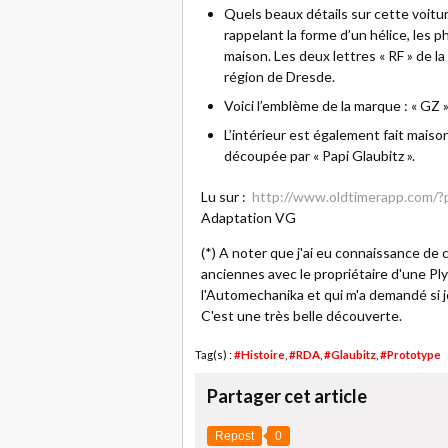
Quels beaux détails sur cette voitur
rappelant la forme d’un hélice, les
maison. Les deux lettres « RF » de l
région de Dresde.
Voici l’emblème de la marque : « GZ »
L’intérieur est également fait maiso
découpée par « Papi Glaubitz ».
Lu sur :
http://www.oldtimerapp.com/
Adaptation VG
(*) A noter que j'ai eu connaissance de 
anciennes avec le propriétaire d'une P
l'Automechanika et qui m'a demandé si je 
C'est une très belle découverte.
Tag(s) :
#Histoire
,
#RDA
,
#Glaubitz
,
#Prototype
Partager cet article
Repost
0