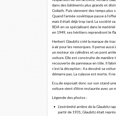
dans des bâtiments plus grands et distr
Goliath. Puis viennent des temps plus 
Quand l’armée soviétique passe à l’offen
mais il était déjà trop tard. La société 
RDA en se spécialisant dans le matériel
en 1949, ses héritiers reprendront le f
Herbert Glaubitz créé la marque de trac
à air pour les remorques. Il pense aussi
un moteur six cylindres et un pont arrièr
voiture. Elle est construite de manière 
recouverte de panneaux en tôle. Il fabr
c’est la déception : il a dessiné sa voit
démarre pas. La culasse est morte. Il ne 
Ecu.de exposait donc sur son stand une 
voiture vient d’être restaurée avec un
Légende des photos :
L’extrémité arrière de la Glaubitz r
partir de 1931, Glaubitz était repré