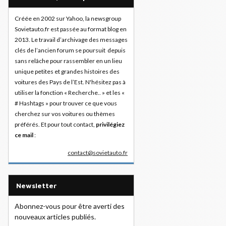
Créée en 2002 sur Yahoo, la newsgroup
Sovietauto.fr est passée au format blog en
2013. Le travail d’archivage des messages
clés de l’ancien forum se poursuit depuis
sans relâche pour rassembler en un lieu
unique petites et grandes histoires des
voitures des Pays de l’Est. N'hésitez pas à
utiliser la fonction « Recherche.. » et les «
# Hashtags » pour trouver ce que vous
cherchez sur vos voitures ou thèmes
préférés. Et pour tout contact,
privilégiez
ce mail
:
contact@sovietauto.fr
Newsletter
Abonnez-vous pour être averti des
nouveaux articles publiés.