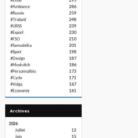
#Essai
286
#Ambiance
259
#Russie
248
#Trabant
239
#URSS
230
#Export
210
#FSO
201
#Samodelka
198
#Sport
187
#Design
186
#Moskvitch
173
#Personnalités
171
#Cycle
167
#Volga
161
#Economie
Archives
2026
12
Juillet
15
Juin