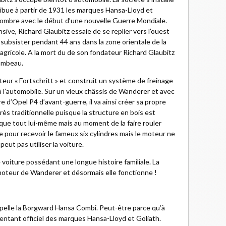
ibue à partir de 1931 les marques Hansa-Lloyd et
sombre avec le début d’une nouvelle Guerre Mondiale.
sive, Richard Glaubitz essaie de se replier vers l’ouest
va subsister pendant 44 ans dans la zone orientale de la
 agricole. A la mort du de son fondateur Richard Glaubitz
lambeau.
teur « Fortschritt » et construit un système de freinage
 à l’automobile. Sur un vieux châssis de Wanderer et avec
e d’Opel P4 d’avant-guerre, il va ainsi créer sa propre
très traditionnelle puisque la structure en bois est
ique tout lui-même mais au moment de la faire rouler
ure pour recevoir le fameux six cylindres mais le moteur ne
peut pas utiliser la voiture.
voiture possédant une longue histoire familiale. La
 moteur de Wanderer et désormais elle fonctionne !
appelle la Borgward Hansa Combi. Peut-être parce qu’à
sentant officiel des marques Hansa-Lloyd et Goliath.