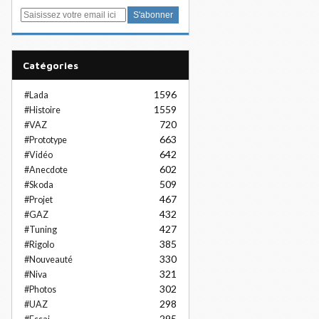
E
m
a
i
Catégories
l
1596
#Lada
1559
#Histoire
720
#VAZ
663
#Prototype
642
#Vidéo
602
#Anecdote
509
#Skoda
467
#Projet
432
#GAZ
427
#Tuning
385
#Rigolo
330
#Nouveauté
321
#Niva
302
#Photos
298
#UAZ
295