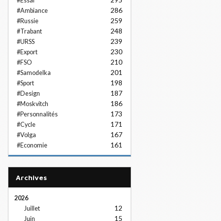
#Essai
286
#Ambiance
259
#Russie
248
#Trabant
239
#URSS
230
#Export
210
#FSO
201
#Samodelka
198
#Sport
187
#Design
186
#Moskvitch
173
#Personnalités
171
#Cycle
167
#Volga
161
#Economie
Archives
2026
12
Juillet
15
Juin