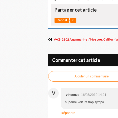
Partager cet article
Repost
0
VAZ-2102 Aquamarine : ‘Moscou, California’
Commenter cet article
Ajouter un commentaire
V
vincenzo
16/05/2019 14:21
superbe voiture trop sympa
Répondre