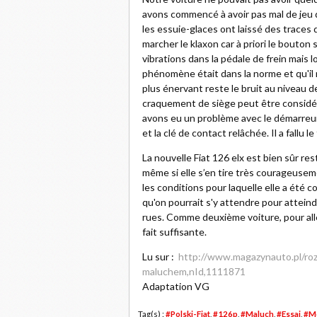
avons commencé à avoir pas mal de jeu dan
les essuie-glaces ont laissé des traces d’u
marcher le klaxon car à priori le bouton
vibrations dans la pédale de frein mais l
phénomène était dans la norme et qu'il n
plus énervant reste le bruit au niveau de
craquement de siège peut être considér
avons eu un problème avec le démarreur. 
et la clé de contact relâchée. Il a fallu le
La nouvelle Fiat 126 elx est bien sûr res
même si elle s’en tire très courageuseme
les conditions pour laquelle elle a été co
qu'on pourrait s'y attendre pour atteind
rues. Comme deuxième voiture, pour aller
fait suffisante.
Lu sur :
http://www.magazynauto.pl/ro
maluchem,nId,1111871
Adaptation VG
Tag(s) :
#Polski-Fiat
,
#126p
,
#Maluch
,
#Essai
,
#M