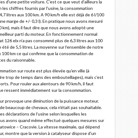
 d’une petite voiture. C’est ce que veut d’ailleurs la
les chiffres fournis par l'usine, la consommation
,7 litres aux 100 km. A 90 km/h elle est déjà de 6 l/100
ec une marge de +/- 0,3 l). En pratique nous avons mesuré
00 km), mais il faut dire que nous avons adopté une
 meilleur parti du moteur. En fonctionnement normal
iat 126 elx n’a pas consommé plus de 6,3 litres aux 100
été de 5,5 litres. La moyenne sur l’ensemble de notre
 aux 100 km ce qui confirme que la consommation de
tes du raisonnable.
mation sur route est plus élevée qu'en ville (à
rdre trop de temps dans des embouteillages), mais c’est
orts. Pour rouler aux alentours de 90 km/h, il faut
ui se ressent immédiatement sur la consommation.
ur provoque une diminution de la puissance moteur.
 de beaucoup de chevaux, cela n'était pas souhaitable.
s déclarations de l’usine selon lesquelles les
nous avons quand même effectué quelques mesures sur
Katowice – Cracovie. La vitesse maximale, qui dépend
r, montre que la version à catalyseur dispose d’un