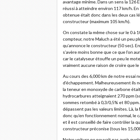
avantage minime. Dans un sens la 126 El
réussi à atteindre environ 117 km/h. En
obtenue était donc dans les deux cas l
constructeur (maximum 105 km/h).
On constate la même chose sur le 0 à 
compteur, notre Maluch a été un peu pl
qu’annonce le constructeur (50 sec). En
s’avère moins bonne que ce que l’on aura
car le catalyseur étouffe un peu le mote
vraiment aucune raison de croire que le
Au cours des 6,000 km de notre essai no
d’échappement. Malheureusement ils ne 
la teneur en monoxyde de carbone était 
hydrocarbures atteignaient 270 ppm (so
sommes retombé à 0,3/0,5% et 80 ppm. A 
dépassent pas les valeurs limites. Là, l
donc qu’en fonctionnement normal, le c
et il est conseillé de faire contrôler l
constructeur préconise (tous les 15,00
Notre voiture ne pouvait pas avoir quel