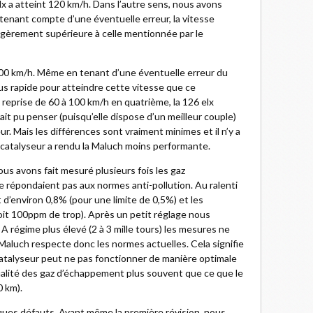
x a atteint 120 km/h. Dans l’autre sens, nous avons
 tenant compte d’une éventuelle erreur, la vitesse
égèrement supérieure à celle mentionnée par le
100 km/h. Même en tenant d’une éventuelle erreur du
us rapide pour atteindre cette vitesse que ce
 reprise de 60 à 100 km/h en quatrième, la 126 elx
it pu penser (puisqu’elle dispose d’un meilleur couple)
ur. Mais les différences sont vraiment minimes et il n’y a
 catalyseur a rendu la Maluch moins performante.
us avons fait mesuré plusieurs fois les gaz
répondaient pas aux normes anti-pollution. Au ralenti
d’environ 0,8% (pour une limite de 0,5%) et les
it 100ppm de trop). Après un petit réglage nous
régime plus élevé (2 à 3 mille tours) les mesures ne
a Maluch respecte donc les normes actuelles. Cela signifie
atalyseur peut ne pas fonctionner de manière optimale
a qualité des gaz d’échappement plus souvent que ce que le
0 km).
ques défauts. Avant même la première révision, nous