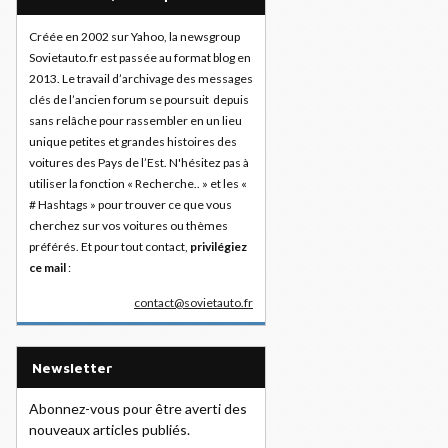
Créée en 2002 sur Yahoo, la newsgroup
Sovietauto.fr est passée au format blog en
2013. Le travail d’archivage des messages
clés de l’ancien forum se poursuit depuis
sans relâche pour rassembler en un lieu
unique petites et grandes histoires des
voitures des Pays de l’Est. N'hésitez pas à
utiliser la fonction « Recherche.. » et les «
# Hashtags » pour trouver ce que vous
cherchez sur vos voitures ou thèmes
préférés. Et pour tout contact,
privilégiez
ce mail
:
contact@sovietauto.fr
Newsletter
Abonnez-vous pour être averti des
nouveaux articles publiés.