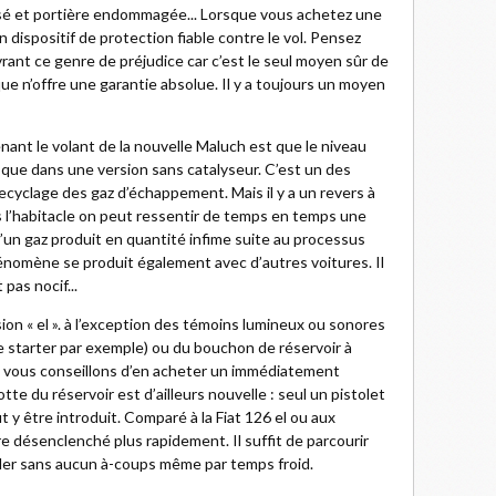
assé et portière endommagée... Lorsque vous achetez une
 dispositif de protection fiable contre le vol. Pensez
ant ce genre de préjudice car c’est le seul moyen sûr de
e n’offre une garantie absolue. Il y a toujours un moyen
nant le volant de la nouvelle Maluch est que le niveau
e que dans une version sans catalyseur. C’est un des
 recyclage des gaz d’échappement. Mais il y a un revers à
ns l’habitacle on peut ressentir de temps en temps une
d’un gaz produit en quantité infime suite au processus
hénomène se produit également avec d’autres voitures. Il
 pas nocif...
ion « el ». à l’exception des témoins lumineux ou sonores
 starter par exemple) ou du bouchon de réservoir à
s vous conseillons d’en acheter un immédiatement
te du réservoir est d’ailleurs nouvelle : seul un pistolet
 y être introduit. Comparé à la Fiat 126 el ou aux
e désenclenché plus rapidement. Il suffit de parcourir
ler sans aucun à-coups même par temps froid.