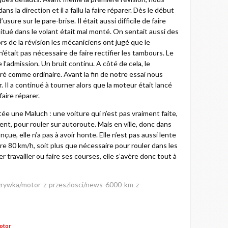
s la direction et il a fallu la faire réparer. Dès le début
sure sur le pare-brise. Il était aussi difficile de faire
 situé dans le volant était mal monté. On sentait aussi des
ors de la révision les mécaniciens ont jugé que le
'était pas nécessaire de faire rectifier les tambours. Le
 l’admission. Un bruit continu. A côté de cela, le
é comme ordinaire. Avant la fin de notre essai nous
Il a continué à tourner alors que la moteur était lancé
 faire réparer.
tée une Maluch : une voiture qui n’est pas vraiment faite,
nt, pour rouler sur autoroute. Mais en ville, donc dans
nçue, elle n’a pas à avoir honte. Elle n’est pas aussi lente
re 80 km/h, soit plus que nécessaire pour rouler dans les
 travailler ou faire ses courses, elle s’avère donc tout à
zrywka/motor-z-przeszlosci/news-6000-km-z-
otor