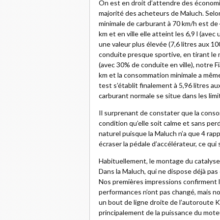
On est en droit d’attendre des économies
majorité des acheteurs de Maluch. Selon 
minimale de carburant à 70 km/h est de 4
km et en ville elle atteint les 6,9 l (av
une valeur plus élevée (7,6 litres aux 1
conduite presque sportive, en tirant le
(avec 30% de conduite en ville), notre F
km et la consommation minimale a même 
test s’établit finalement à 5,96 litres
carburant normale se situe dans les limi
Il surprenant de constater que la consom
condition qu’elle soit calme et sans pe
naturel puisque la Maluch n’a que 4 rapp
écraser la pédale d’accélérateur, ce q
Habituellement, le montage du catalyse
Dans la Maluch, qui ne dispose déjà pas
Nos premières impressions confirment le
performances n’ont pas changé, mais 
un bout de ligne droite de l’autoroute 
principalement de la puissance du moteu