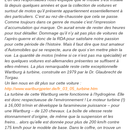
là depuis quelques années et que la collection de voitures et
surtout de motos qu’il présente appartiennent essentiellement à
des particuliers. C’est au rez-de-chaussée que cela se passe.
Comme toujours dans ce genre de musée c’est l’impression
d’accumulation qui marque. On aurait envie de rester des heures
pour tout détailler. Dommage qu’il n’y ait pas plus de voitures de
l’après-guerre et donc de la RDA pour satisfaire notre passion
pour cette période de l’histoire. Mais il faut dire que tout amateur
d’Automobiles qui se respecte, aura de quoi s’en mettre plein la
vue. La quantité de motos (même si ce n’est pas ma spécialité) et
les quelques voitures est-allemandes présentes se suffisent à
elles-mêmes. La plus remarquable reste cette exceptionnelle
Wartburg à turbine, construite en 1979 par le Dr. Glaubrecht de
Torgau.
Un lien nous en dit plus sur cette voiture :
http://www.wartburgpeter.de/fr_03_05_turbine.htm
La turbine de cette Wartburg verte fonctionne à l’hydrogène. Elle
est donc respectueuse de l’environnement ! Le moteur turbine (!)
à 16,000 tr/min et développe la faramineuse puissance – pour
une Wartburg – de 120 chevaux. La boîte de vitesse reste
étonnamment d’origine, de même que la suspension et les
freins... alors qu’elle est donnée pour plus de 200 km/h contre
175 km/h pour le modèle de base. Dans le coffre, on trouve un