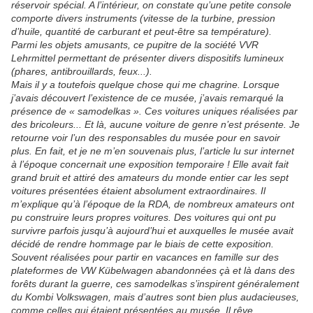
réservoir spécial. A l’intérieur, on constate qu’une petite console
comporte divers instruments (vitesse de la turbine, pression
d’huile, quantité de carburant et peut-être sa température).
Parmi les objets amusants, ce pupitre de la société VVR
Lehrmittel permettant de présenter divers dispositifs lumineux
(phares, antibrouillards, feux...).
Mais il y a toutefois quelque chose qui me chagrine. Lorsque
j’avais découvert l’existence de ce musée, j’avais remarqué la
présence de « samodelkas ». Ces voitures uniques réalisées par
des bricoleurs... Et là, aucune voiture de genre n’est présente. Je
retourne voir l’un des responsables du musée pour en savoir
plus. En fait, et je ne m’en souvenais plus, l’article lu sur internet
à l’époque concernait une exposition temporaire ! Elle avait fait
grand bruit et attiré des amateurs du monde entier car les sept
voitures présentées étaient absolument extraordinaires. Il
m’explique qu’à l’époque de la RDA, de nombreux amateurs ont
pu construire leurs propres voitures. Des voitures qui ont pu
survivre parfois jusqu’à aujourd’hui et auxquelles le musée avait
décidé de rendre hommage par le biais de cette exposition.
Souvent réalisées pour partir en vacances en famille sur des
plateformes de VW Kübelwagen abandonnées çà et là dans des
forêts durant la guerre, ces samodelkas s’inspirent généralement
du Kombi Volkswagen, mais d’autres sont bien plus audacieuses,
comme celles qui étaient présentées au musée. Il rêve