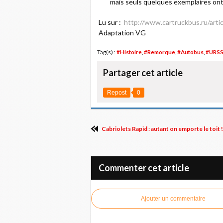
mais seuls quelques exemplaires ont 
Lu sur :
http://www.cartruckbus.ru/artic
Adaptation VG
Tag(s) :
#Histoire
,
#Remorque
,
#Autobus
,
#URS
Partager cet article
Repost
0
Cabriolets Rapid : autant on emporte le toit !
Commenter cet article
Ajouter un commentaire