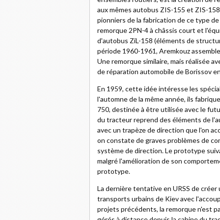
aux mêmes autobus ZIS-155 et ZIS-158, 
pionniers de la fabrication de ce type d
remorque 2PN-4 à châssis court et l'équ
d'autobus ZiL-158 (éléments de structure
période 1960-1961, Aremkouz assemble 
Une remorque similaire, mais réalisée a
de réparation automobile de Borissov en
En 1959, cette idée intéresse les spécia
l'automne de la même année, ils fabriqu
750, destinée à être utilisée avec le fu
du tracteur reprend des éléments de l'
avec un trapèze de direction que l'on acc
on constate de graves problèmes de com
système de direction. Le prototype suiv
malgré l'amélioration de son comportemen
prototype.
La dernière tentative en URSS de créer 
transports urbains de Kiev avec l'acco
projets précédents, la remorque n'est p
gérés à distance depuis la cabine du tr