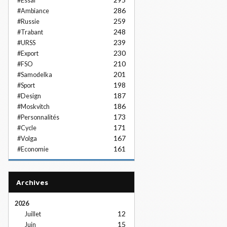
#Essai
286
#Ambiance
259
#Russie
248
#Trabant
239
#URSS
230
#Export
210
#FSO
201
#Samodelka
198
#Sport
187
#Design
186
#Moskvitch
173
#Personnalités
171
#Cycle
167
#Volga
161
#Economie
Archives
2026
12
Juillet
15
Juin