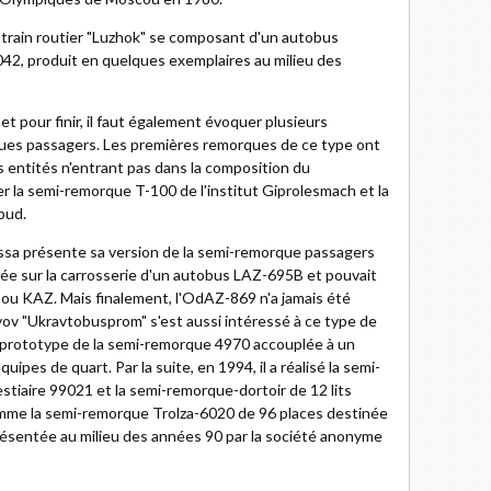
du train routier "Luzhok" se composant d'un autobus
42, produit en quelques exemplaires au milieu des
et pour finir, il faut également évoquer plusieurs
ues passagers. Les premières remorques de ce type ont
s entités n'entrant pas dans la composition du
r la semi-remorque T-100 de l'institut Giprolesmach et la
bud.
sa présente sa version de la semi-remorque passagers
ée sur la carrosserie d'un autobus LAZ-695B et pouvait
L ou KAZ. Mais finalement, l'OdAZ-869 n'a jamais été
Lvov "Ukravtobusprom" s'est aussi intéressé à ce type de
e prototype de la semi-remorque 4970 accouplée à un
ipes de quart. Par la suite, en 1994, il a réalisé la semi-
tiaire 99021 et la semi-remorque-dortoir de 12 lits
mme la semi-remorque Trolza-6020 de 96 places destinée
résentée au milieu des années 90 par la société anonyme