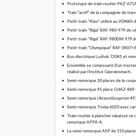
Prototype de train routier PAZ-671
Train "actif" de la compagnie de tra
Petit-train "Kiev" utilisé au VDNKh 
Petit-train "Riga" RAF-980-979 de sé
Petit-train "Riga" RAF-980DM-979 de
Petit-train "Olympique" RAF-3407
Bus électrique Luzhok 72041 et re
Ensemble se composant d'un tracte
réalisé par l'institut Giprolesmach.
Semi-remorque 30 places de la coop
Semi-remorque 41 place OdAZ-869 
Semi-remorque Ukravotbusprom 4970 
Semi-remorque Trolza 6020 avec car
Train routier à plancher rabaissé s
remorque APPA-4.
La semi-remorque ASP de 150 places 