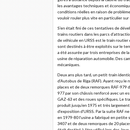
les avantages techniques et économiques
conditions réelles en raison de problè
vouloir rouler plus vite en particulier s
S'en était fini de ces tentatives de dével
trains routiers dans les parcs d'attracti
de véhicule en URSS est le train routier 
sont destinés à être exploités sur le ter
a été assurée par trois entreprises de la 
usine de réparation automobile. Des ca
mécaniques.
Deux ans plus tard, un petit-train ident
d'Autobus de Riga (RAF). Ayant reçu le 
places et de deux remorques RAF-979 de 
977 par son châssis renforcé avec un e
GAZ-63 et des roues spécifiques. Le tra
produit jusqu'en 1975 et très largement 
d'exposition d'URSS. Par la suite RAF ne 
en 1979-80 l'usine a fabriqué en petite
3407 et de deux remorques de 20 places
était destiné à être utilisé lors des J