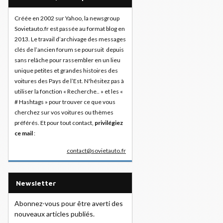
Créée en 2002 sur Yahoo, la newsgroup
Sovietauto.fr est passée au format blog en
2013. Le travail d’archivage des messages
clés de l’ancien forum se poursuit depuis
sans relâche pour rassembler en un lieu
unique petites et grandes histoires des
voitures des Pays de l’Est. N'hésitez pas à
utiliser la fonction « Recherche.. » et les «
# Hashtags » pour trouver ce que vous
cherchez sur vos voitures ou thèmes
préférés. Et pour tout contact,
privilégiez
ce mail
:
contact@sovietauto.fr
Newsletter
Abonnez-vous pour être averti des
nouveaux articles publiés.