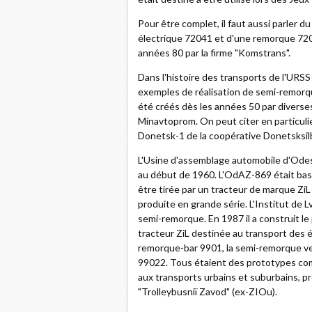
Pour être complet, il faut aussi parler 
électrique 72041 et d'une remorque 720
années 80 par la firme "Komstrans".
Dans l'histoire des transports de l'URSS 
exemples de réalisation de semi-remorq
été créés dès les années 50 par diverse
Minavtoprom. On peut citer en particulie
Donetsk-1 de la coopérative Donetsksil
L'Usine d'assemblage automobile d'Odes
au début de 1960. L'OdAZ-869 était bas
être tirée par un tracteur de marque Zi
produite en grande série. L'Institut de 
semi-remorque. En 1987 il a construit l
tracteur ZiL destinée au transport des équ
remorque-bar 9901, la semi-remorque ves
99022. Tous étaient des prototypes co
aux transports urbains et suburbains, p
"Trolleybusniï Zavod" (ex-ZIOu).