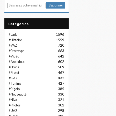
E
m
a
i
Catégories
l
1596
#Lada
1559
#Histoire
720
#VAZ
663
#Prototype
642
#Vidéo
602
#Anecdote
509
#Skoda
467
#Projet
432
#GAZ
427
#Tuning
385
#Rigolo
330
#Nouveauté
321
#Niva
302
#Photos
298
#UAZ
295