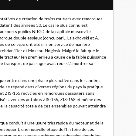
ntatives de création de trains routiers avec remorques
datent des années 30. Le cas le plus connu est
ransports publics NIIGD de la capitale moscovite,
rque double essieux (conçu par L. Lalakhovski et A.
es de ce type ont été mis en service de manière
ebriani Bor et Moscou-Noginsk. Malgré le fait que le
e tracteur (en premier lieu à cause de la faible puissance
le transport de passager avait réussi à montrer sa
ue entre dans une phase plus active dans les années
e se répand dans diverses régions du pays la pratique
 et ZIS-155 recyclés en remorques passagers sans
tilisés avec des autobus ZIS-155, ZIS-158 et même des
, la capacité totale de ces ensembles pouvait atteindre
rque conduit à une usure très rapide du moteur et de la
onséquent, une nouvelle étape de l'histoire de ces
 remorques passagers entièrement originales destinées