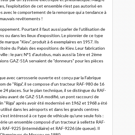
, l'exploitation de cet ensemble n'est pas autorisé en
mes avec le comportement de la remorque qui a tendance à
ur mauvais revêtements !
oppement. Pourtant il faut aussi parler de l'utilisation de
ons ou dans les lieux d'exposition. Le pionnier de ce type
de marque "Kiev", produit à 6 exemplaires en 1957. Ils
ritoire du Palais des expositions de Kiev. Leur fabrication
ville : le parc N°1 d'autobus, mais aussi la 1ère et 2ème
mions GAZ-51A servaient de "donneurs" pour les pièces
ique avec carrosserie ouverte est conçu par la Fabrique
nom de "Riga", il se compose d'un tracteur RAF-980 de 16
24 places. Sur le plan technique, il se distingue du RAF-
ssieu avant de GAZ-51A modifié, un pont raccourci de
in "Riga" après avoir été modernisé en 1962 et 1968 a été
utilisé dans les aéroports et dans les grands centres
s'est intéressé à ce type de véhicule qu'une seule fois :
 série un ensemble composé d'un tracteur à sellette RAF-
 RAF-9225 (intermédiaire) et RAF-9226 (de queue). Il
eux Olympiques de Moscou en 1980.