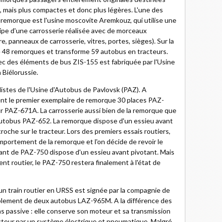
mais plus compactes et donc plus légères. L'une des
e remorque est l'usine moscovite Aremkouz, qui utilise une
ipe d'une carrosserie réalisée avec de morceaux
, panneaux de carrosserie, vitres, portes, sièges). Sur la
48 remorques et transforme 59 autobus en tracteurs.
vec des éléments de bus ZIS-155 est fabriquée par l'Usine
 Biélorussie.
listes de l'Usine d'Autobus de Pavlovsk (PAZ). A
ent le premier exemplaire de remorque 30 places PAZ-
tur PAZ-671A. La carrosserie aussi bien de la remorque que
autobus PAZ-652. La remorque dispose d'un essieu avant
roche sur le tracteur. Lors des premiers essais routiers,
portement de la remorque et l'on décide de revoir le
ant de PAZ-750 dispose d'un essieu avant pivotant. Mais
t routier, le PAZ-750 restera finalement à l'état de
un train routier en URSS est signée par la compagnie de
uplement de deux autobus LAZ-965M. A la différence des
as passive : elle conserve son moteur et sa transmission
acteur par un système électrique et pneumatique. Malgré