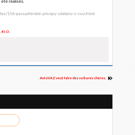
été réalisés.
les/156-passazhirskie-pricepy-sdelano-v-sssr.html
S
,
#J.O.
AvtoVAZ veut faire des voitures chères.