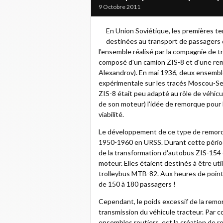
9 Octobre 2011
En Union Soviétique, les premières te
destinées au transport de passagers 
l'ensemble réalisé par la compagnie de t
composé d'un camion ZIS-8 et d'une remo
Alexandrov). En mai 1936, deux ensembl
expérimentale sur les tracés Moscou-Ser
ZIS-8 était peu adapté au rôle de véhicul
de son moteur) l'idée de remorque pour 
viabilité.
Le développement de ce type de remorq
1950-1960 en URSS. Durant cette périod
de la transformation d'autobus ZIS-154
moteur. Elles étaient destinés à être u
trolleybus MTB-82. Aux heures de pointe
de 150 à 180 passagers !
Cependant, le poids excessif de la remo
transmission du véhicule tracteur. Par c
ensembles routiers, est la création de