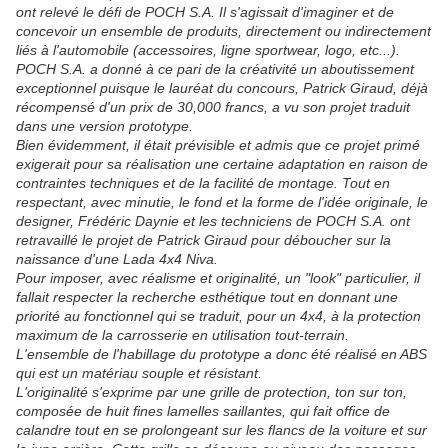
ont relevé le défi de POCH S.A. Il s'agissait d'imaginer et de
concevoir un ensemble de produits, directement ou indirectement
liés à l'automobile (accessoires, ligne sportwear, logo, etc...).
POCH S.A. a donné à ce pari de la créativité un aboutissement
exceptionnel puisque le lauréat du concours, Patrick Giraud, déjà
récompensé d'un prix de 30,000 francs, a vu son projet traduit
dans une version prototype.
Bien évidemment, il était prévisible et admis que ce projet primé
exigerait pour sa réalisation une certaine adaptation en raison de
contraintes techniques et de la facilité de montage. Tout en
respectant, avec minutie, le fond et la forme de l'idée originale, le
designer, Frédéric Daynie et les techniciens de POCH S.A. ont
retravaillé le projet de Patrick Giraud pour déboucher sur la
naissance d'une Lada 4x4 Niva.
Pour imposer, avec réalisme et originalité, un "look" particulier, il
fallait respecter la recherche esthétique tout en donnant une
priorité au fonctionnel qui se traduit, pour un 4x4, à la protection
maximum de la carrosserie en utilisation tout-terrain.
L'ensemble de l'habillage du prototype a donc été réalisé en ABS
qui est un matériau souple et résistant.
L'originalité s'exprime par une grille de protection, ton sur ton,
composée de huit fines lamelles saillantes, qui fait office de
calandre tout en se prolongeant sur les flancs de la voiture et sur