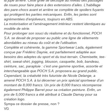
la jupe arrière. Cette grille se découpe au niveau des passages
de roues pour faire place à des extensions d'ailes. L'habillage
des pare-chocs avant et arrière se complète de spoilers fuyants
qui protègent les parties mécaniques. Enfin, les jantes sont
agrémentées d'enjoliveurs, toujours en ABS.
La motorisation et l'aménagement intérieur restent identiques au
modèle de série.
Pour prolonger son souci du réalisme et du fonctionnel, POCH
S.A. se devait de proposer au public une ligne de vêtements
abordables au niveau du coût et de l'utilisation.
Complète et cohérente, la gamme Sportwear Lada, également
conçue par Frédéric Daynie, est parfaitement adaptée aux
besoins des adeptes du sport et du tout-terrain. Chemisette, tee-
shirt, sweat-shirt, jogging, blouson, casquette, bob, bandeau,
ceinture, sac, parapluie : c'est une gamme sportive, assortie et
interchangeable que POCH S.A. proposera au grand public.
Cependant, la créativité très futuriste de Nicole Delange, a
amené POCH S.A. à lui décerner un prix spécial sportwear d'un
montant de 8,000 francs. Un prix de 8,000 francs récompense
également Philippe Barret pour sa création peinture. Enfin, un
prix de 5,000 francs a été attribué à Claude Damay pour sa
création logo.
Sympa ce dossier de presse, non ?
VG