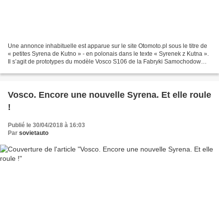
Une annonce inhabituelle est apparue sur le site Otomoto.pl sous le titre de
« petites Syrena de Kutno » - en polonais dans le texte « Syrenek z Kutna ».
Il s’agit de prototypes du modèle Vosco S106 de la Fabryki Samochodow
Osobowych Syrena. Il est possible...
Vosco. Encore une nouvelle Syrena. Et elle roule
!
Publié le 30/04/2018 à 16:03
Par
sovietauto