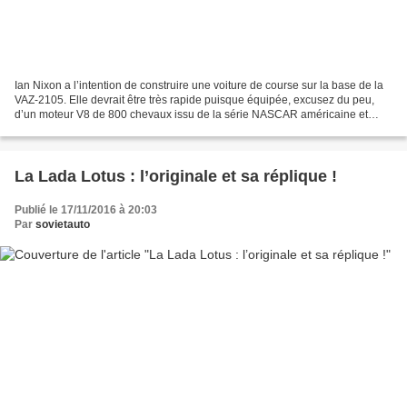
Ian Nixon a l’intention de construire une voiture de course sur la base de la
VAZ-2105. Elle devrait être très rapide puisque équipée, excusez du peu,
d’un moteur V8 de 800 chevaux issu de la série NASCAR américaine et
d’une suspension de Porsche ! Ian...
La Lada Lotus : l’originale et sa réplique !
Publié le 17/11/2016 à 20:03
Par
sovietauto