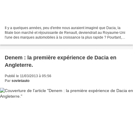
Il y a quelques années, peu d'entre nous auraient imaginé que Dacia, la
filiale bon marché et réjouissante de Renault, deviendrait au Royaume-Uni
l'une des marques automobiles à la croissance la plus rapide ? Pourtant,
c'est exactement ce qui s'est passé,...
Denem : la première expérience de Dacia en
Angleterre.
Publié le 11/03/2013 à 05:56
Par
sovietauto