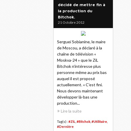
décidé de mettre fin à
la production du
Bitchok.
21 Octobre 2012
Sergueï Sobianine, le maire
de Moscou, a déclaré à la
chaîne de télévision «
Moskva-24 » que le ZiL
Bitchok n’intéresse plus
personne même au prix bas
auquel il est proposé
actuellement. « C’est fini.
Nous devons maintenant
développer là-bas une
production...
Lire la suite
Tag(s) :
#ZiL
,
#Bitchok
,
#Utilitaire
,
#Dernière