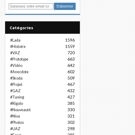
E
m
a
i
Catégories
l
1596
#Lada
1559
#Histoire
720
#VAZ
663
#Prototype
642
#Vidéo
602
#Anecdote
509
#Skoda
467
#Projet
432
#GAZ
427
#Tuning
385
#Rigolo
330
#Nouveauté
321
#Niva
302
#Photos
298
#UAZ
295