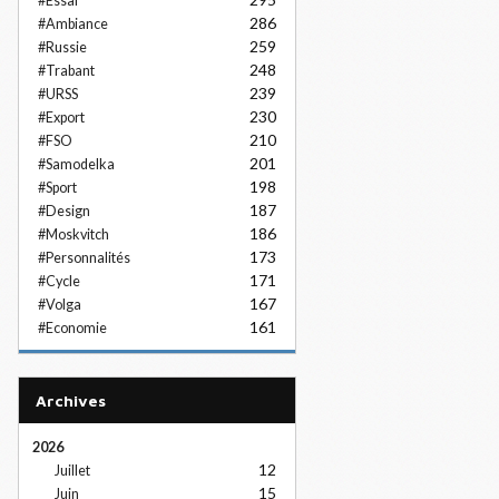
#Essai
286
#Ambiance
259
#Russie
248
#Trabant
239
#URSS
230
#Export
210
#FSO
201
#Samodelka
198
#Sport
187
#Design
186
#Moskvitch
173
#Personnalités
171
#Cycle
167
#Volga
161
#Economie
Archives
2026
12
Juillet
15
Juin