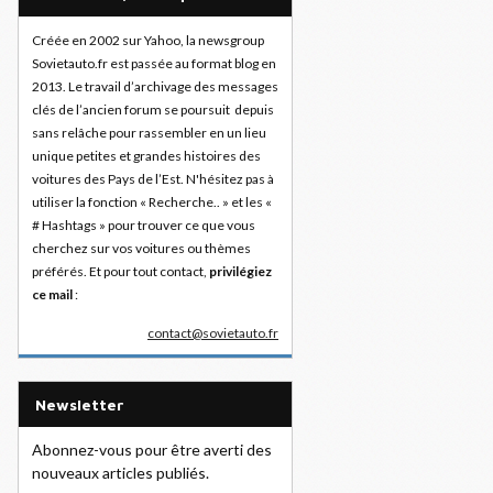
Créée en 2002 sur Yahoo, la newsgroup
Sovietauto.fr est passée au format blog en
2013. Le travail d’archivage des messages
clés de l’ancien forum se poursuit depuis
sans relâche pour rassembler en un lieu
unique petites et grandes histoires des
voitures des Pays de l’Est. N'hésitez pas à
utiliser la fonction « Recherche.. » et les «
# Hashtags » pour trouver ce que vous
cherchez sur vos voitures ou thèmes
préférés. Et pour tout contact,
privilégiez
ce mail
:
contact@sovietauto.fr
Newsletter
Abonnez-vous pour être averti des
nouveaux articles publiés.