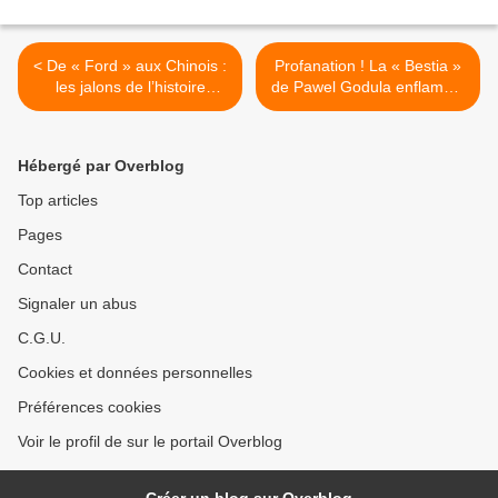
< De « Ford » aux Chinois :
Profanation ! La « Bestia »
les jalons de l’histoire
de Pawel Godula enflamme
d’AZLK et de Moskvitch.
la toile. >
Hébergé par Overblog
Top articles
Pages
Contact
Signaler un abus
C.G.U.
Cookies et données personnelles
Préférences cookies
Voir le profil de sur le portail Overblog