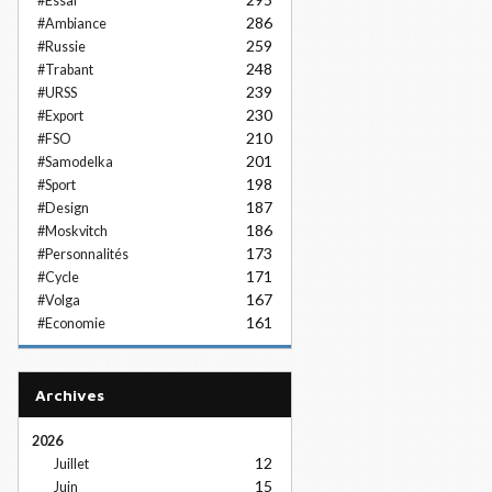
#Essai
286
#Ambiance
259
#Russie
248
#Trabant
239
#URSS
230
#Export
210
#FSO
201
#Samodelka
198
#Sport
187
#Design
186
#Moskvitch
173
#Personnalités
171
#Cycle
167
#Volga
161
#Economie
Archives
2026
12
Juillet
15
Juin