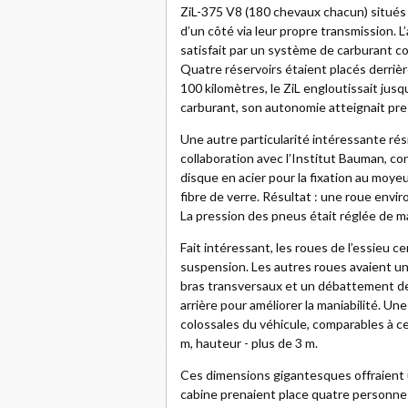
ZiL-375 V8 (180 chevaux chacun) situés à
d’un côté via leur propre transmission. L
satisfait par un système de carburant co
Quatre réservoirs étaient placés derrièr
100 kilomètres, le ZiL engloutissait jus
carburant, son autonomie atteignait pr
Une autre particularité intéressante rés
collaboration avec l’Institut Bauman, c
disque en acier pour la fixation au moy
fibre de verre. Résultat : une roue envir
La pression des pneus était réglée de m
Fait intéressant, les roues de l’essieu c
suspension. Les autres roues avaient u
bras transversaux et un débattement de 
arrière pour améliorer la maniabilité. Un
colossales du véhicule, comparables à cel
m, hauteur - plus de 3 m.
Ces dimensions gigantesques offraient u
cabine prenaient place quatre personnes,