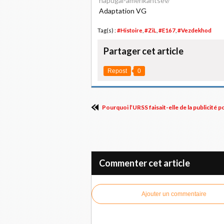
napugal-amerikantsev/
Adaptation VG
Tag(s) :
#Histoire
,
#ZiL
,
#E167
,
#Vezdekhod
Partager cet article
Repost
0
Pourquoi l’URSS faisait-elle de la publicité p
Commenter cet article
Ajouter un commentaire