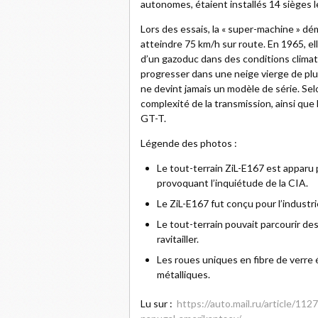
autonomes, étaient installés 14 sièges l
Lors des essais, la « super-machine » d
atteindre 75 km/h sur route. En 1965, ell
d’un gazoduc dans des conditions climatiq
progresser dans une neige vierge de pl
ne devint jamais un modèle de série. Selon
complexité de la transmission, ainsi que
GT-T.
Légende des photos :
Le tout-terrain ZiL-E167 est apparu p
provoquant l’inquiétude de la CIA.
Le ZiL-E167 fut conçu pour l’industri
Le tout-terrain pouvait parcourir de
ravitailler.
Les roues uniques en fibre de verre 
métalliques.
Lu sur :
https://auto.mail.ru/article/1