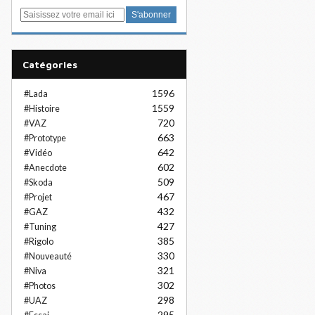
E
m
a
i
Catégories
l
1596
#Lada
1559
#Histoire
720
#VAZ
663
#Prototype
642
#Vidéo
602
#Anecdote
509
#Skoda
467
#Projet
432
#GAZ
427
#Tuning
385
#Rigolo
330
#Nouveauté
321
#Niva
302
#Photos
298
#UAZ
295