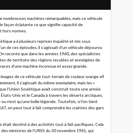
de nombreuses machines remarquables, mais ce véhicule
de façon éclatante ce que signifie capacité de
t hors normes.
iétique a à plusieurs reprises inquiété et mis sous
’un de ces épisodes, il s’agissait d’un véhicule dépourvu
On raconte que dans les années 1960, des spécialistes
ites de territoire des régions reculées et enneigées de
traces d’une machine inconnue et assez grande.
s images de ce véhicule tout-terrain de couleur orange vif
emment, il s’agissait du même exemplaire, mais les «
 que l’Union Soviétique avait construit toute une armée
 États-Unis et le Canada à travers les déserts arctiques.
ie ou n’est qu’une belle légende. Toutefois, si l’on tient
7, on peut tout à fait comprendre les craintes des gars
était destiné à des activités tout à fait pacifiques. Cela
il des ministres de l’URSS du 30 novembre 1961, qui