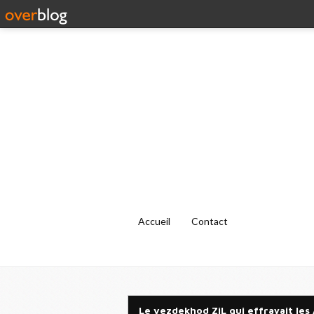
Accueil
Contact
Le vezdekhod ZiL qui effrayait les