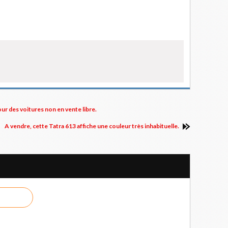
our des voitures non en vente libre.
A vendre, cette Tatra 613 affiche une couleur très inhabituelle.