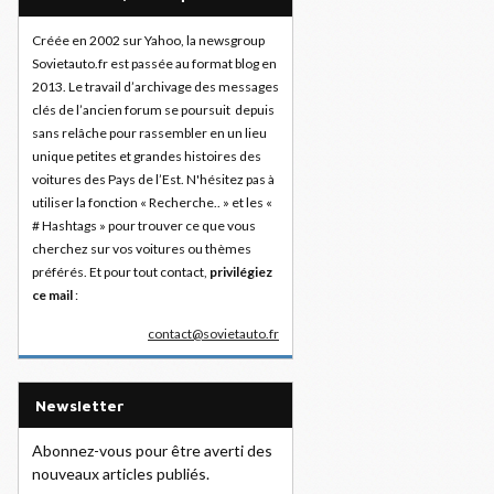
Créée en 2002 sur Yahoo, la newsgroup
Sovietauto.fr est passée au format blog en
2013. Le travail d’archivage des messages
clés de l’ancien forum se poursuit depuis
sans relâche pour rassembler en un lieu
unique petites et grandes histoires des
voitures des Pays de l’Est. N'hésitez pas à
utiliser la fonction « Recherche.. » et les «
# Hashtags » pour trouver ce que vous
cherchez sur vos voitures ou thèmes
préférés. Et pour tout contact,
privilégiez
ce mail
:
contact@sovietauto.fr
Newsletter
Abonnez-vous pour être averti des
nouveaux articles publiés.