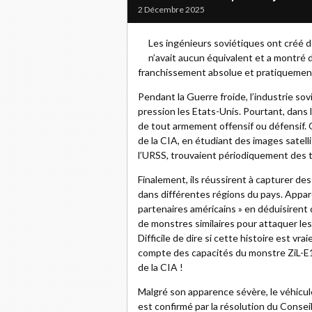
2 Décembre 2025
Les ingénieurs soviétiques ont créé 
n’avait aucun équivalent et a montré 
franchissement absolue et pratiquemen
Pendant la Guerre froide, l’industrie sov
pression les Etats-Unis. Pourtant, dans l
de tout armement offensif ou défensif. 
de la CIA, en étudiant des images satell
l’URSS, trouvaient périodiquement des 
Finalement, ils réussirent à capturer de
dans différentes régions du pays. Appar
partenaires américains » en déduisirent
de monstres similaires pour attaquer les
Difficile de dire si cette histoire est vra
compte des capacités du monstre ZiL-E16
de la CIA !
Malgré son apparence sévère, le véhicule 
est confirmé par la résolution du Conse