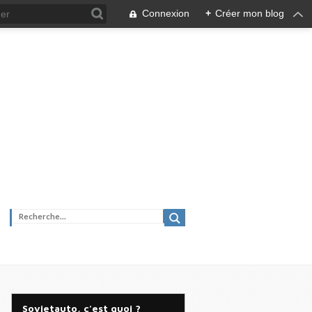
Connexion
+
Créer mon blog
Sovietauto, c'est quoi ?