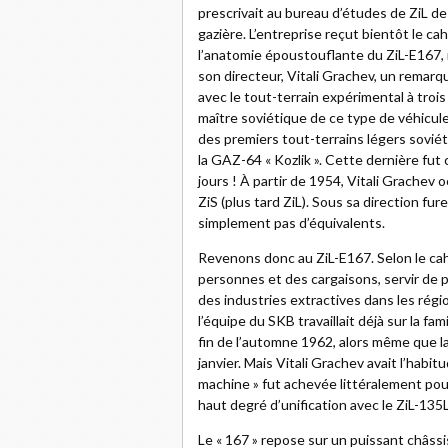
prescrivait au bureau d’études de ZiL d
gazière. L’entreprise reçut bientôt le c
l’anatomie époustouflante du ZiL-E167,
son directeur, Vitali Grachev, un remarq
avec le tout-terrain expérimental à troi
maître soviétique de ce type de véhicule
des premiers tout-terrains légers soviét
la GAZ-64 « Kozlik ». Cette dernière fu
jours ! À partir de 1954, Vitali Grachev
ZiS (plus tard ZiL). Sous sa direction fu
simplement pas d’équivalents.
Revenons donc au ZiL-E167. Selon le cahi
personnes et des cargaisons, servir de p
des industries extractives dans les régio
l’équipe du SKB travaillait déjà sur la fa
fin de l’automne 1962, alors même que la
janvier. Mais Vitali Grachev avait l’habitu
machine » fut achevée littéralement po
haut degré d’unification avec le ZiL-135
Le « 167 » repose sur un puissant châssi