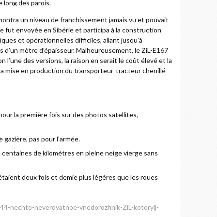
e long des parois.
émontra un niveau de franchissement jamais vu et pouvait
e fut envoyée en Sibérie et participa à la construction
ues et opérationnelles difficiles, allant jusqu’à
us d’un mètre d’épaisseur. Malheureusement, le ZiL-E167
 l’une des versions, la raison en serait le coût élevé et la
 la mise en production du transporteur-tracteur chenillé
our la première fois sur des photos satellites,
e gazière, pas pour l’armée.
s centaines de kilomètres en pleine neige vierge sans
étaient deux fois et demie plus légères que les roues
12744-nechto-neveroyatnoe-vnedorozhnik-ZiL-kotoryij-