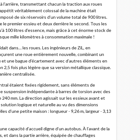
 l’arrière, transmettant chacun la traction aux roues
’appétit véritablement colossal de la machine était
mposé de six réservoirs d’un volume total de 900 litres.
e le premier essieu et deux derrière le second. Tous les
qu’à 100 litres d’essence, mais grâce à cet énorme stock de
esque mille kilomètres à consommation maximale !
idait dans… les roues. Les ingénieurs de ZiL, en
onçurent une roue entièrement nouvelle, combinant un
eu et une bague d’écartement avec d’autres éléments en
on 2,5 fois plus légère que sa version métallique classique.
anière centralisée.
entral étaient fixées rigidement, sans éléments de
ne suspension indépendante à barres de torsion avec des
240 mm. La direction agissait sur les essieux avant et
e solution logique et naturelle au vu des dimensions
les d’une petite maison : longueur - 9,26 m, largeur - 3,13
ne capacité d’accueil digne d’un autobus. À l’avant de la
 et dans la partie arrière, équipée de chauffages