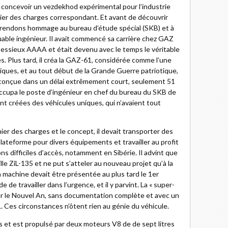
e concevoir un vezdekhod expérimental pour l’industrie
ahier des charges correspondant. Et avant de découvrir
 rendons hommage au bureau d’étude spécial (SKB) et à
uable ingénieur. Il avait commencé sa carrière chez GAZ
s essieux AAAA et était devenu avec le temps le véritable
s. Plus tard, il créa la GAZ-61, considérée comme l’une
iques, et au tout début de la Grande Guerre patriotique,
t conçue dans un délai extrêmement court, seulement 51
 occupa le poste d’ingénieur en chef du bureau du SKB de
rent créées des véhicules uniques, qui n’avaient tout
er des charges et le concept, il devait transporter des
lateforme pour divers équipements et travailler au profit
ns difficiles d’accès, notamment en Sibérie. Il advint que
mille ZiL-135 et ne put s’atteler au nouveau projet qu’à la
 machine devait être présentée au plus tard le 1er
de de travailler dans l’urgence, et il y parvint. La « super-
ur le Nouvel An, sans documentation complète et avec un
L. Ces circonstances n’ôtent rien au génie du véhicule.
s et est propulsé par deux moteurs V8 de de sept litres