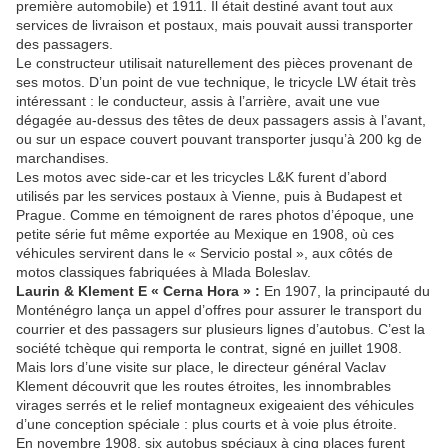
première automobile) et 1911. Il était destiné avant tout aux
services de livraison et postaux, mais pouvait aussi transporter
des passagers.
Le constructeur utilisait naturellement des pièces provenant de
ses motos. D’un point de vue technique, le tricycle LW était très
intéressant : le conducteur, assis à l’arrière, avait une vue
dégagée au-dessus des têtes de deux passagers assis à l’avant,
ou sur un espace couvert pouvant transporter jusqu’à 200 kg de
marchandises.
Les motos avec side-car et les tricycles L&K furent d’abord
utilisés par les services postaux à Vienne, puis à Budapest et
Prague. Comme en témoignent de rares photos d’époque, une
petite série fut même exportée au Mexique en 1908, où ces
véhicules servirent dans le « Servicio postal », aux côtés de
motos classiques fabriquées à Mlada Boleslav.
Laurin & Klement E « Cerna Hora » :
En 1907, la principauté du
Monténégro lança un appel d’offres pour assurer le transport du
courrier et des passagers sur plusieurs lignes d’autobus. C’est la
société tchèque qui remporta le contrat, signé en juillet 1908.
Mais lors d’une visite sur place, le directeur général Vaclav
Klement découvrit que les routes étroites, les innombrables
virages serrés et le relief montagneux exigeaient des véhicules
d’une conception spéciale : plus courts et à voie plus étroite.
En novembre 1908, six autobus spéciaux à cinq places furent