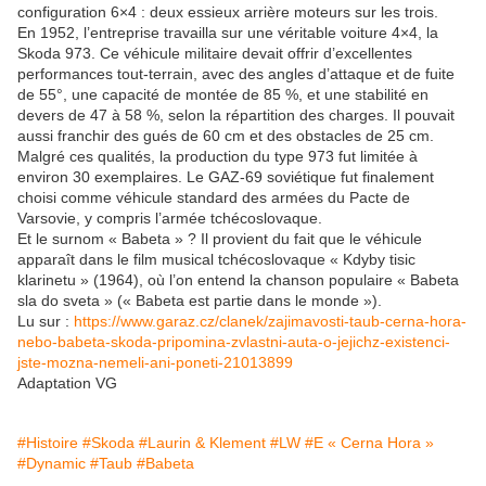
configuration 6×4 : deux essieux arrière moteurs sur les trois.
En 1952, l’entreprise travailla sur une véritable voiture 4×4, la
Skoda 973. Ce véhicule militaire devait offrir d’excellentes
performances tout-terrain, avec des angles d’attaque et de fuite
de 55°, une capacité de montée de 85 %, et une stabilité en
devers de 47 à 58 %, selon la répartition des charges. Il pouvait
aussi franchir des gués de 60 cm et des obstacles de 25 cm.
Malgré ces qualités, la production du type 973 fut limitée à
environ 30 exemplaires. Le GAZ-69 soviétique fut finalement
choisi comme véhicule standard des armées du Pacte de
Varsovie, y compris l’armée tchécoslovaque.
Et le surnom « Babeta » ? Il provient du fait que le véhicule
apparaît dans le film musical tchécoslovaque « Kdyby tisic
klarinetu » (1964), où l’on entend la chanson populaire « Babeta
sla do sveta » (« Babeta est partie dans le monde »).
Lu sur :
https://www.garaz.cz/clanek/zajimavosti-taub-cerna-hora-
nebo-babeta-skoda-pripomina-zvlastni-auta-o-jejichz-existenci-
jste-mozna-nemeli-ani-poneti-21013899
Adaptation VG
#Histoire
#Skoda
#Laurin & Klement
#LW
#E « Cerna Hora »
#Dynamic
#Taub
#Babeta