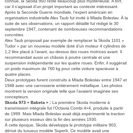
connue, la Skoda 950 reste beaucoup plus mystérieuse. A tort,
car il s’agissait d’un projet important au contexte intéressant.
Après la Seconde Guerre mondiale, l’expert américain en
organisation industrielle Alex Taub fut invité à Mlada Boleslav. À la
suite de ses observations, un rapport détaillé fut rédigé le 30
septembre 1947, contenant de nombreuses recommandations
concrètes.
Alex Taub proposait par exemple de remplacer la Skoda 1101 «
Tudor » par un nouveau modèle doté d’un moteur 4 cylindres de
1,2 litre placé à l’avant, au-dessus des roues motrices avant. Il
recommandait aussi un châssis à poutre centrale et une
suspension indépendante sur les quatre roues. Enfin, il suggérait
un poids maximum de 760 kg pour cette voiture spacieuse à
quatre places.
Deux prototypes furent construits à Mlada Boleslav entre 1947 et
1948 avec une carrosserie entièrement métallique. Les photos
montrent la version originale telle que l’avaient imaginée ses
concepteurs.
Skoda 973 « Babeta » :
La première Skoda moderne à
transmission intégrale fut l’Octavia Combi 4×4, produite à partir
de 1999. Mais Mlada Boleslav avait déjà expérimenté la traction
sur plusieurs essieux dès la fin des années 1930.
À cette époque, Skoda développa le prototype militaire 903,
dérivé du luxueux modèle Superb. Ce modèle avait une