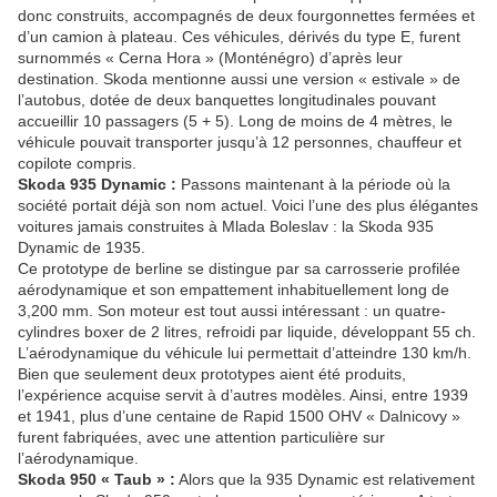
donc construits, accompagnés de deux fourgonnettes fermées et
d’un camion à plateau. Ces véhicules, dérivés du type E, furent
surnommés « Cerna Hora » (Monténégro) d’après leur
destination. Skoda mentionne aussi une version « estivale » de
l’autobus, dotée de deux banquettes longitudinales pouvant
accueillir 10 passagers (5 + 5). Long de moins de 4 mètres, le
véhicule pouvait transporter jusqu’à 12 personnes, chauffeur et
copilote compris.
Skoda 935 Dynamic :
Passons maintenant à la période où la
société portait déjà son nom actuel. Voici l’une des plus élégantes
voitures jamais construites à Mlada Boleslav : la Skoda 935
Dynamic de 1935.
Ce prototype de berline se distingue par sa carrosserie profilée
aérodynamique et son empattement inhabituellement long de
3,200 mm. Son moteur est tout aussi intéressant : un quatre-
cylindres boxer de 2 litres, refroidi par liquide, développant 55 ch.
L’aérodynamique du véhicule lui permettait d’atteindre 130 km/h.
Bien que seulement deux prototypes aient été produits,
l’expérience acquise servit à d’autres modèles. Ainsi, entre 1939
et 1941, plus d’une centaine de Rapid 1500 OHV « Dalnicovy »
furent fabriquées, avec une attention particulière sur
l’aérodynamique.
Skoda 950 « Taub » :
Alors que la 935 Dynamic est relativement