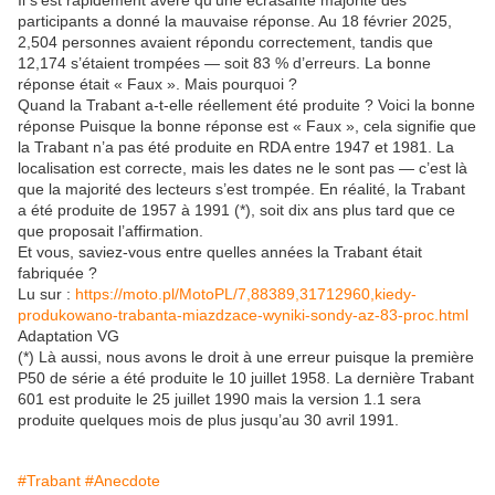
Il s’est rapidement avéré qu’une écrasante majorité des
participants a donné la mauvaise réponse. Au 18 février 2025,
2,504 personnes avaient répondu correctement, tandis que
12,174 s’étaient trompées — soit 83 % d’erreurs. La bonne
réponse était « Faux ». Mais pourquoi ?
Quand la Trabant a-t-elle réellement été produite ? Voici la bonne
réponse Puisque la bonne réponse est « Faux », cela signifie que
la Trabant n’a pas été produite en RDA entre 1947 et 1981. La
localisation est correcte, mais les dates ne le sont pas — c’est là
que la majorité des lecteurs s’est trompée. En réalité, la Trabant
a été produite de 1957 à 1991 (*), soit dix ans plus tard que ce
que proposait l’affirmation.
Et vous, saviez-vous entre quelles années la Trabant était
fabriquée ?
Lu sur :
https://moto.pl/MotoPL/7,88389,31712960,kiedy-
produkowano-trabanta-miazdzace-wyniki-sondy-az-83-proc.html
Adaptation VG
(*) Là aussi, nous avons le droit à une erreur puisque la première
P50 de série a été produite le 10 juillet 1958. La dernière Trabant
601 est produite le 25 juillet 1990 mais la version 1.1 sera
produite quelques mois de plus jusqu’au 30 avril 1991.
#Trabant
#Anecdote