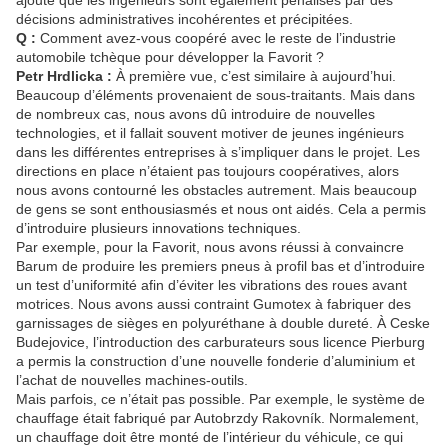
ajoute que les ingénieurs sont également pénalisés par des
décisions administratives incohérentes et précipitées.
Q :
Comment avez-vous coopéré avec le reste de l’industrie
automobile tchèque pour développer la Favorit ?
Petr Hrdlicka :
À première vue, c’est similaire à aujourd’hui.
Beaucoup d’éléments provenaient de sous-traitants. Mais dans
de nombreux cas, nous avons dû introduire de nouvelles
technologies, et il fallait souvent motiver de jeunes ingénieurs
dans les différentes entreprises à s’impliquer dans le projet. Les
directions en place n’étaient pas toujours coopératives, alors
nous avons contourné les obstacles autrement. Mais beaucoup
de gens se sont enthousiasmés et nous ont aidés. Cela a permis
d’introduire plusieurs innovations techniques.
Par exemple, pour la Favorit, nous avons réussi à convaincre
Barum de produire les premiers pneus à profil bas et d’introduire
un test d’uniformité afin d’éviter les vibrations des roues avant
motrices. Nous avons aussi contraint Gumotex à fabriquer des
garnissages de sièges en polyuréthane à double dureté. À Ceske
Budejovice, l’introduction des carburateurs sous licence Pierburg
a permis la construction d’une nouvelle fonderie d’aluminium et
l’achat de nouvelles machines-outils.
Mais parfois, ce n’était pas possible. Par exemple, le système de
chauffage était fabriqué par Autobrzdy Rakovník. Normalement,
un chauffage doit être monté de l’intérieur du véhicule, ce qui