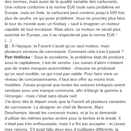
des normes, mais aussi de la qualité variable des carburants.
Une voiture conforme à la norme EU6 roule sans problème en
Europe, mais en Inde, le carburant peut contenir jusqu’à 500 fois
plus de soufre, ce qui pose problème. Vous ne pourriez plus faire
le tour du monde avec un Kodiaq – sauf à imaginer un moteur
capable de tout encaisser. Mais alors, ce moteur ne serait plus
autorisé en Europe, car il ne respecterait pas la norme EU6 !
(…)
Q :
À l’époque, la Favorit n’avait qu’un seul moteur, mais
plusieurs versions de carrosserie. Comment cela s’est-il passé ?
Petr Hrdlicka :
Sous le socialisme, le problème était de produire ;
sous le capitalisme, c’est de vendre. Les usines d’alors n’étaient
pas de vraies marques automobiles : chacune ne produisait
qu’un seul modèle, ce qui n’est pas viable. Pour faire vivre un
réseau de concessionnaires, il faut leur offrir au moins trois
modèles. J’avais proposé que toutes les voitures tchèques soient
vendues sous une marque commune, afin d’élargir la gamme à
l’étranger - mais c’était sans doute naïf.
J’ai donc dès le départ voulu que la Favorit ait plusieurs variantes
de carrosserie. Le designer en chef de Bertone, Marc
Deschamps, devait les concevoir toutes, et je lui ai demandé
d’utiliser les mêmes portes arrière pour la berline et le break. Il
n’était pas très enthousiaste, mais il a fini par accepter - et j’avais
mes raisons. S’il avait fallu deux jeux d’outillages différents, la