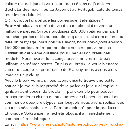
voiture n’aurait jamais vu le jour : nous étions déjà obligés
d’acheter des machines au Japon et au Portugal, faute de temps
pour les produire ici.
Q :
Pourquoi fallait-il que les portes soient identiques ?
Petr Hrdlicka :
La durée de vie d’un moule est d’environ un
million de pièces. Si vous produisez 200,000 voitures par an, il
faut changer les outils au bout de cinq ans - c’est alors qu’on peut
faire un restylage. Mais pour la Favorit, nous prévoyions environ
150,000 portes arrière par an, donc nous ne pouvions pas
justifier un deuxième outillage pour une version break peu
produite. Nous avons donc conçu aussi une version break
utilisant les mêmes portes. En plus du break, je voulais encore
lancer un coupé, et pour l’usine de Kvasiny, nous avions alors
imaginé un pick-up.
Avec le break Forman, nous avons ensuite trouvé une petite
astuce : je me suis rapproché de la police et je leur ai expliqué
qu’ils avaient besoin de breaks — par exemple pour pouvoir
transporter leurs chiens et toute sortes de choses. Ils ont alors
commandé deux prototypes, sur lesquels nous avons réalisé tous
les tests nécessaires, et le Forman était prêt pour la production.
Et lorsque Volkswagen a racheté Skoda, il a immédiatement
commencé à le fabriquer.
Lu sur :
https://www.idnes.cz/auto/historie/rozhovor-petr-hrdlicka-