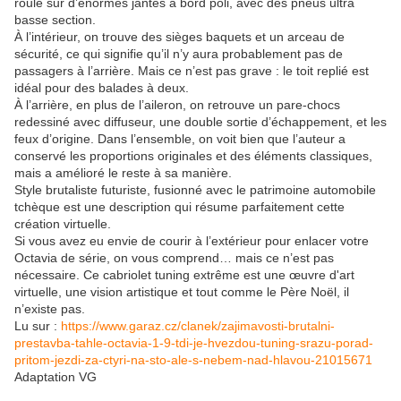
roule sur d’énormes jantes à bord poli, avec des pneus ultra
basse section.
À l’intérieur, on trouve des sièges baquets et un arceau de
sécurité, ce qui signifie qu’il n’y aura probablement pas de
passagers à l’arrière. Mais ce n’est pas grave : le toit replié est
idéal pour des balades à deux.
À l’arrière, en plus de l’aileron, on retrouve un pare-chocs
redessiné avec diffuseur, une double sortie d’échappement, et les
feux d’origine. Dans l’ensemble, on voit bien que l’auteur a
conservé les proportions originales et des éléments classiques,
mais a amélioré le reste à sa manière.
Style brutaliste futuriste, fusionné avec le patrimoine automobile
tchèque est une description qui résume parfaitement cette
création virtuelle.
Si vous avez eu envie de courir à l’extérieur pour enlacer votre
Octavia de série, on vous comprend… mais ce n’est pas
nécessaire. Ce cabriolet tuning extrême est une œuvre d'art
virtuelle, une vision artistique et tout comme le Père Noël, il
n’existe pas.
Lu sur :
https://www.garaz.cz/clanek/zajimavosti-brutalni-
prestavba-tahle-octavia-1-9-tdi-je-hvezdou-tuning-srazu-porad-
pritom-jezdi-za-ctyri-na-sto-ale-s-nebem-nad-hlavou-21015671
Adaptation VG