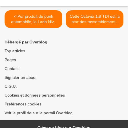
< Pur produit du punk
Cette Octavia 1.9 TDI est la
automobile, la Lada Niva
star des rassemblements
est de retour en Europe.
tuning… virtuels. >
Hébergé par Overblog
Top articles
Pages
Contact
Signaler un abus
C.G.U.
Cookies et données personnelles
Préférences cookies
Voir le profil de sur le portail Overblog
Créer un blog sur Overblog