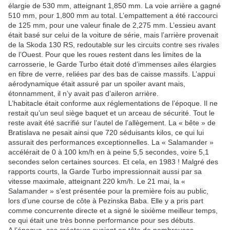
élargie de 530 mm, atteignant 1,850 mm. La voie arrière a gagné
510 mm, pour 1,800 mm au total. L’empattement a été raccourci
de 125 mm, pour une valeur finale de 2,275 mm. L’essieu avant
était basé sur celui de la voiture de série, mais l’arrière provenait
de la Skoda 130 RS, redoutable sur les circuits contre ses rivales
de l’Ouest. Pour que les roues restent dans les limites de la
carrosserie, le Garde Turbo était doté d’immenses ailes élargies
en fibre de verre, reliées par des bas de caisse massifs. L’appui
aérodynamique était assuré par un spoiler avant mais,
étonnamment, il n’y avait pas d’aileron arrière.
L’habitacle était conforme aux réglementations de l’époque. Il ne
restait qu’un seul siège baquet et un arceau de sécurité. Tout le
reste avait été sacrifié sur l’autel de l’allègement. La « bête » de
Bratislava ne pesait ainsi que 720 séduisants kilos, ce qui lui
assurait des performances exceptionnelles. La « Salamander »
accélérait de 0 à 100 km/h en à peine 5,5 secondes, voire 5,1
secondes selon certaines sources. Et cela, en 1983 ! Malgré des
rapports courts, la Garde Turbo impressionnait aussi par sa
vitesse maximale, atteignant 220 km/h. Le 21 mai, la «
Salamander » s’est présentée pour la première fois au public,
lors d’une course de côte à Pezinska Baba. Elle y a pris part
comme concurrente directe et a signé le sixième meilleur temps,
ce qui était une très bonne performance pour ses débuts.