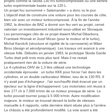
projets comme la Skoda 130 RS turbocompressée ou une berline
turbo expérimentale basée sur la 120 L.
Un projet fou surnommé « Salamander » a donc vu le jour.
L’objectif était de construire une voiture pour les courses de côte,
bien sûr avec un moteur turbocompressé. À la fin de l’année
1982, la direction de BAZ a donné son feu vert au projet, censé
valoriser un investissement industriel sous-utilisé en Slovaquie.
Les personnages clés de ce projet étaient Michal Dibarbora,
Frantisek Hrivnak et Jozef Mican (pour le moteur et le turbo),
Michal Karolcík (structure et rigidité de la carrosserie) et Milan
Biros (design et aérodynamique). Les travaux ont avancé à une
vitesse folle. Débutés en janvier 1983, le prototype Skoda Garde
Turbo était prêt trois mois plus tard. Mais il ne restait
pratiquement rien de la voiture de série.
Le 4-cylindres OHV de 1,3 litre utilisait une technologie
occidentale éprouvée : un turbo KKK pour forcer l’air dans les
cylindres, et un double carburateur Weber, issu de la 130 RS. Il
n’y avait pas d’échangeur ; l’air surchauffé était évacué par un
éjecteur sur la ligne d’échappement. Les motoristes ont réussi à
tirer 177 ch à 7,000 tr/min de ce moteur presque de série. Le
turbo pouvait tourner jusqu’à 5 000 tr/min. Autre modification
majeure, le moteur se trouvait devant la boîte de vitesses
manuelle à 4 rapports, cette dernière étant située plus à l’arrière.
Le châssis a été profondément modifié. La voie avant a été