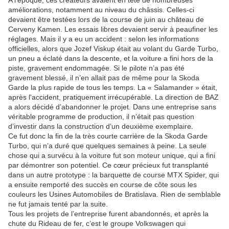
A l’époque, ces créateurs avaient en tête de nombreuses
améliorations, notamment au niveau du châssis. Celles-ci
devaient être testées lors de la course de juin au château de
Cerveny Kamen. Les essais libres devaient servir à peaufiner les
réglages. Mais il y a eu un accident : selon les informations
officielles, alors que Jozef Viskup était au volant du Garde Turbo,
un pneu a éclaté dans la descente, et la voiture a fini hors de la
piste, gravement endommagée. Si le pilote n’a pas été
gravement blessé, il n’en allait pas de même pour la Skoda
Garde la plus rapide de tous les temps. La « Salamander » était,
après l'accident, pratiquement irrécupérable. La direction de BAZ
a alors décidé d’abandonner le projet. Dans une entreprise sans
véritable programme de production, il n’était pas question
d’investir dans la construction d’un deuxième exemplaire.
Ce fut donc la fin de la très courte carrière de la Skoda Garde
Turbo, qui n’a duré que quelques semaines à peine. La seule
chose qui a survécu à la voiture fut son moteur unique, qui a fini
par démontrer son potentiel. Ce cœur précieux fut transplanté
dans un autre prototype : la barquette de course MTX Spider, qui
a ensuite remporté des succès en course de côte sous les
couleurs les Usines Automobiles de Bratislava. Rien de semblable
ne fut jamais tenté par la suite.
Tous les projets de l’entreprise furent abandonnés, et après la
chute du Rideau de fer, c’est le groupe Volkswagen qui