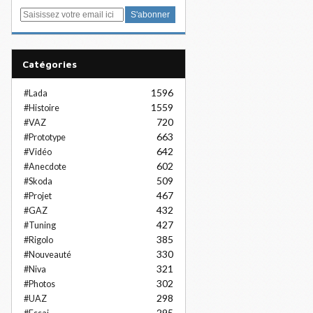
E
m
a
i
Catégories
l
1596
#Lada
1559
#Histoire
720
#VAZ
663
#Prototype
642
#Vidéo
602
#Anecdote
509
#Skoda
467
#Projet
432
#GAZ
427
#Tuning
385
#Rigolo
330
#Nouveauté
321
#Niva
302
#Photos
298
#UAZ
295