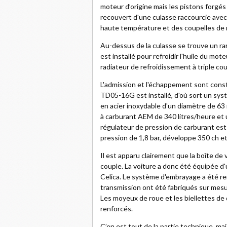
moteur d’origine mais les pistons forgés
recouvert d'une culasse raccourcie ave
haute température et des coupelles de 
Au-dessus de la culasse se trouve un ra
est installé pour refroidir l'huile du mo
radiateur de refroidissement à triple c
L'admission et l'échappement sont con
TD05-16G est installé, d'où sort un sy
en acier inoxydable d'un diamètre de 6
à carburant AEM de 340 litres/heure et
régulateur de pression de carburant est
pression de 1,8 bar, développe 350 ch e
Il est apparu clairement que la boîte de
couple. La voiture a donc été équipée 
Celica. Le système d'embrayage a été re
transmission ont été fabriqués sur mesu
Les moyeux de roue et les biellettes de 
renforcés.
C’en est tout de la partie technique, mai