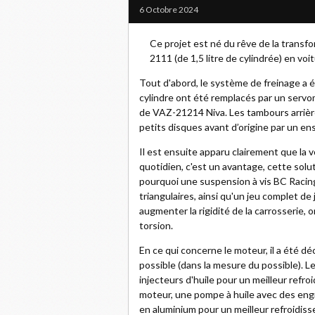
6 Octobre 2024
Ce projet est né du rêve de la trans
2111 (de 1,5 litre de cylindrée) en voi
Tout d'abord, le système de freinage a é
cylindre ont été remplacés par un servo
de VAZ-21214 Niva. Les tambours arrière
petits disques avant d’origine par un en
Il est ensuite apparu clairement que la v
quotidien, c'est un avantage, cette solu
pourquoi une suspension à vis BC Racin
triangulaires, ainsi qu'un jeu complet de
augmenter la rigidité de la carrosserie, o
torsion.
En ce qui concerne le moteur, il a été déci
possible (dans la mesure du possible). 
injecteurs d'huile pour un meilleur refr
moteur, une pompe à huile avec des engre
en aluminium pour un meilleur refroidiss