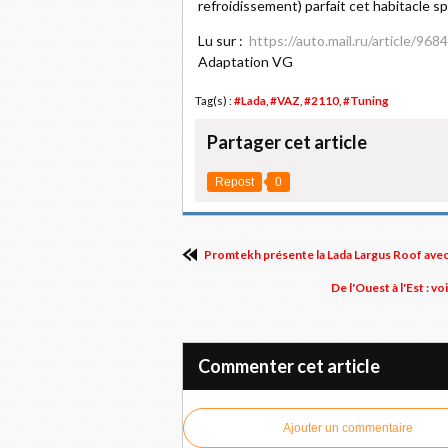
refroidissement) parfait cet habitacle s
Lu sur :
https://auto.mail.ru/article/96
Adaptation VG
Tag(s) :
#Lada
,
#VAZ
,
#2110
,
#Tuning
Partager cet article
Repost
0
Promtekh présente la Lada Largus Roof avec 
De l'Ouest à l'Est : 
Commenter cet article
Ajouter un commentaire