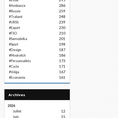
#Essai
286
#Ambiance
259
#Russie
248
#Trabant
239
#URSS
230
#Export
210
#FSO
201
#Samodelka
198
#Sport
187
#Design
186
#Moskvitch
173
#Personnalités
171
#Cycle
167
#Volga
161
#Economie
Archives
2026
12
Juillet
15
Juin