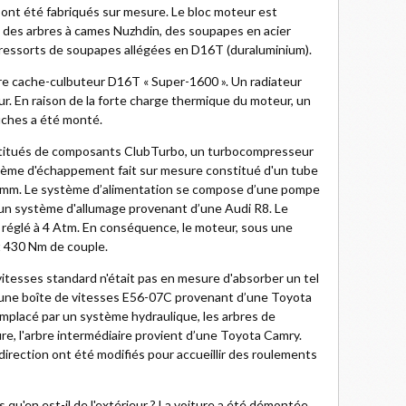
 ont été fabriqués sur mesure. Le bloc moteur est
c des arbres à cames Nuzhdin, des soupapes en acier
ressorts de soupapes allégées en D16T (duraluminium).
re cache-culbuteur D16T « Super-1600 ». Un radiateur
teur. En raison de la forte charge thermique du moteur, un
ouches a été monté.
stitués de composants ClubTurbo, un turbocompresseur
stème d'échappement fait sur mesure constitué d'un tube
3 mm. Le système d’alimentation se compose d’une pompe
 un système d'allumage provenant d’une Audi R8. Le
 réglé à 4 Atm. En conséquence, le moteur, sous une
t 430 Nm de couple.
 vitesses standard n'était pas en mesure d'absorber un tel
d'une boîte de vitesses E56-07C provenant d’une Toyota
mplacé par un système hydraulique, les arbres de
re, l'arbre intermédiaire provient d’une Toyota Camry.
direction ont été modifiés pour accueillir des roulements
s qu'en est-il de l'extérieur ? La voiture a été démontée