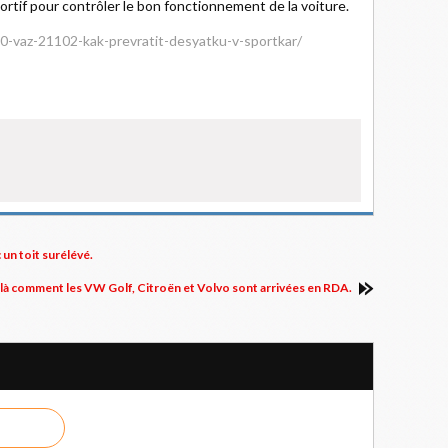
portif pour contrôler le bon fonctionnement de la voiture.
840-vaz-21102-kak-prevratit-desyatku-v-sportkar/
un toit surélévé.
voilà comment les VW Golf, Citroën et Volvo sont arrivées en RDA.