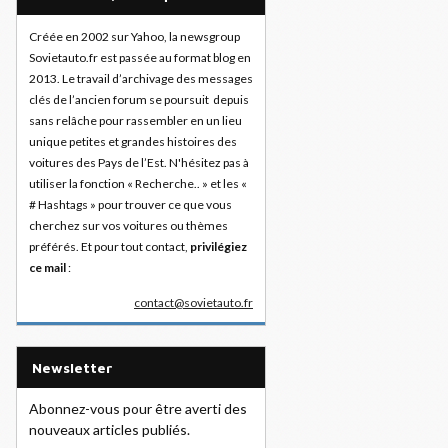
Créée en 2002 sur Yahoo, la newsgroup
Sovietauto.fr est passée au format blog en
2013. Le travail d’archivage des messages
clés de l’ancien forum se poursuit depuis
sans relâche pour rassembler en un lieu
unique petites et grandes histoires des
voitures des Pays de l’Est. N'hésitez pas à
utiliser la fonction « Recherche.. » et les «
# Hashtags » pour trouver ce que vous
cherchez sur vos voitures ou thèmes
préférés. Et pour tout contact,
privilégiez
ce mail
:
contact@sovietauto.fr
Newsletter
Abonnez-vous pour être averti des
nouveaux articles publiés.