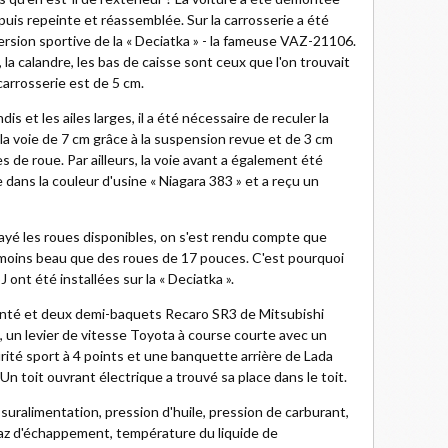
puis repeinte et réassemblée. Sur la carrosserie a été
version sportive de la « Deciatka » - la fameuse VAZ-21106.
, la calandre, les bas de caisse sont ceux que l'on trouvait
 carrosserie est de 5 cm.
s et les ailes larges, il a été nécessaire de reculer la
 la voie de 7 cm grâce à la suspension revue et de 3 cm
es de roue. Par ailleurs, la voie avant a également été
e dans la couleur d'usine « Niagara 383 » et a reçu un
ayé les roues disponibles, on s'est rendu compte que
 moins beau que des roues de 17 pouces. C'est pourquoi
 ont été installées sur la « Deciatka ».
émonté et deux demi-baquets Recaro SR3 de Mitsubishi
, un levier de vitesse Toyota à course courte avec un
té sport à 4 points et une banquette arrière de Lada
 Un toit ouvrant électrique a trouvé sa place dans le toit.
uralimentation, pression d'huile, pression de carburant,
az d'échappement, température du liquide de