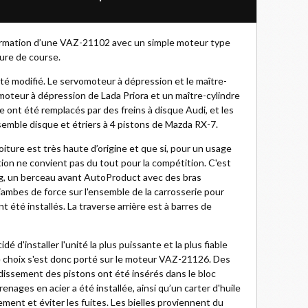
formation d’une VAZ-21102 avec un simple moteur type
ture de course.
té modifié. Le servomoteur à dépression et le maître-
moteur à dépression de Lada Priora et un maître-cylindre
 ont été remplacés par des freins à disque Audi, et les
semble disque et étriers à 4 pistons de Mazda RX-7.
oiture est très haute d’origine et que si, pour un usage
tion ne convient pas du tout pour la compétition. C'est
g, un berceau avant AutoProduct avec des bras
 jambes de force sur l'ensemble de la carrosserie pour
nt été installés. La traverse arrière est à barres de
dé d'installer l'unité la plus puissante et la plus fiable
Le choix s'est donc porté sur le moteur VAZ-21126. Des
oidissement des pistons ont été insérés dans le bloc
nages en acier a été installée, ainsi qu’un carter d'huile
ement et éviter les fuites. Les bielles proviennent du