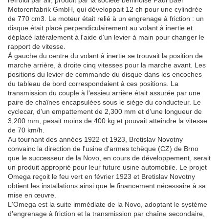
refroidi par air, produit par la société berlinoise Paul Baer
Motorenfabrik GmbH, qui développait 12 ch pour une cylindrée
de 770 cm3. Le moteur était relié à un engrenage à friction : un
disque était placé perpendiculairement au volant à inertie et
déplacé latéralement à l'aide d'un levier à main pour changer le
rapport de vitesse.
À gauche du centre du volant à inertie se trouvait la position de
marche arrière, à droite cinq vitesses pour la marche avant. Les
positions du levier de commande du disque dans les encoches
du tableau de bord correspondaient à ces positions. La
transmission du couple à l'essieu arrière était assurée par une
paire de chaînes encapsulées sous le siège du conducteur. Le
cyclecar, d'un empattement de 2,300 mm et d'une longueur de
3,200 mm, pesait moins de 400 kg et pouvait atteindre la vitesse
de 70 km/h.
Au tournant des années 1922 et 1923, Bretislav Novotny
convainc la direction de l'usine d'armes tchèque (CZ) de Brno
que le successeur de la Novo, en cours de développement, serait
un produit approprié pour leur future usine automobile. Le projet
Omega reçoit le feu vert en février 1923 et Bretislav Novotny
obtient les installations ainsi que le financement nécessaire à sa
mise en œuvre.
L'Omega est la suite immédiate de la Novo, adoptant le système
d'engrenage à friction et la transmission par chaîne secondaire,