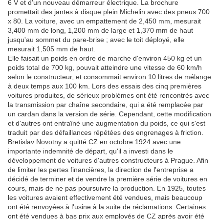
6 V et d'un nouveau démarreur électrique. La brochure
promettait des jantes à disque plein Michelin avec des pneus 700
x 80. La voiture, avec un empattement de 2,450 mm, mesurait
3,400 mm de long, 1,200 mm de large et 1,370 mm de haut
jusqu'au sommet du pare-brise ; avec le toit déployé, elle
mesurait 1,505 mm de haut.
Elle faisait un poids en ordre de marche d'environ 450 kg et un
poids total de 700 kg, pouvait atteindre une vitesse de 60 km/h
selon le constructeur, et consommait environ 10 litres de mélange
à deux temps aux 100 km. Lors des essais des cinq premières
voitures produites, de sérieux problèmes ont été rencontrés avec
la transmission par chaîne secondaire, qui a été remplacée par
un cardan dans la version de série. Cependant, cette modification
et d'autres ont entraîné une augmentation du poids, ce qui s'est
traduit par des défaillances répétées des engrenages à friction.
Bretislav Novotny a quitté CZ en octobre 1924 avec une
importante indemnité de départ, qu'il a investi dans le
développement de voitures d'autres constructeurs à Prague. Afin
de limiter les pertes financières, la direction de l'entreprise a
décidé de terminer et de vendre la première série de voitures en
cours, mais de ne pas poursuivre la production. En 1925, toutes
les voitures avaient effectivement été vendues, mais beaucoup
ont été renvoyées à l'usine à la suite de réclamations. Certaines
ont été vendues à bas prix aux employés de CZ après avoir été