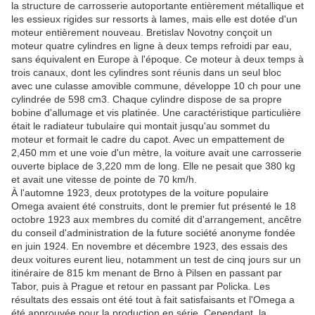
la structure de carrosserie autoportante entièrement métallique et
les essieux rigides sur ressorts à lames, mais elle est dotée d'un
moteur entièrement nouveau. Bretislav Novotny conçoit un
moteur quatre cylindres en ligne à deux temps refroidi par eau,
sans équivalent en Europe à l'époque. Ce moteur à deux temps à
trois canaux, dont les cylindres sont réunis dans un seul bloc
avec une culasse amovible commune, développe 10 ch pour une
cylindrée de 598 cm3. Chaque cylindre dispose de sa propre
bobine d'allumage et vis platinée. Une caractéristique particulière
était le radiateur tubulaire qui montait jusqu'au sommet du
moteur et formait le cadre du capot. Avec un empattement de
2,450 mm et une voie d'un mètre, la voiture avait une carrosserie
ouverte biplace de 3,220 mm de long. Elle ne pesait que 380 kg
et avait une vitesse de pointe de 70 km/h.
À l'automne 1923, deux prototypes de la voiture populaire
Omega avaient été construits, dont le premier fut présenté le 18
octobre 1923 aux membres du comité dit d'arrangement, ancêtre
du conseil d'administration de la future société anonyme fondée
en juin 1924. En novembre et décembre 1923, des essais des
deux voitures eurent lieu, notamment un test de cinq jours sur un
itinéraire de 815 km menant de Brno à Pilsen en passant par
Tabor, puis à Prague et retour en passant par Policka. Les
résultats des essais ont été tout à fait satisfaisants et l'Omega a
été approuvée pour la production en série. Cependant, la