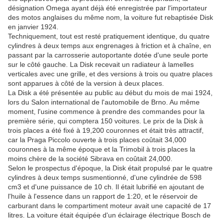
désignation Omega ayant déjà été enregistrée par l'importateur
des motos anglaises du même nom, la voiture fut rebaptisée Disk
en janvier 1924.
Techniquement, tout est resté pratiquement identique, du quatre
cylindres à deux temps aux engrenages à friction et à chaîne, en
passant par la carrosserie autoportante dotée d'une seule porte
sur le côté gauche. La Disk recevait un radiateur à lamelles
verticales avec une grille, et des versions à trois ou quatre places
sont apparues à côté de la version à deux places.
La Disk a été présentée au public au début du mois de mai 1924,
lors du Salon international de l'automobile de Brno. Au même
moment, l'usine commence à prendre des commandes pour la
première série, qui comptera 150 voitures. Le prix de la Disk à
trois places a été fixé à 19,200 couronnes et était très attractif,
car la Praga Piccolo ouverte à trois places coûtait 34,000
couronnes à la même époque et la Trimobil à trois places la
moins chère de la société Sibrava en coûtait 24,000.
Selon le prospectus d'époque, la Disk était propulsé par le quatre
cylindres à deux temps susmentionné, d'une cylindrée de 598
cm3 et d'une puissance de 10 ch. Il était lubrifié en ajoutant de
l'huile à l'essence dans un rapport de 1:20, et le réservoir de
carburant dans le compartiment moteur avait une capacité de 17
litres. La voiture était équipée d'un éclairage électrique Bosch de