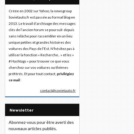
Créée en 2002 sur Yahoo, la newsgroup
Sovietauto.fr est passée au format blog en
2013. Le travail d’archivage des messages
clés de l’ancien forum se poursuit depuis
sans relâche pour rassembler en un lieu
unique petites et grandes histoires des
voitures des Pays de l’Est. N'hésitez pas à
utiliser la fonction « Recherche.. » et les «
# Hashtags » pour trouver ce que vous
cherchez sur vos voitures ou thèmes
préférés. Et pour tout contact,
privilégiez
ce mail
:
contact@sovietauto.fr
Newsletter
Abonnez-vous pour être averti des
nouveaux articles publiés.