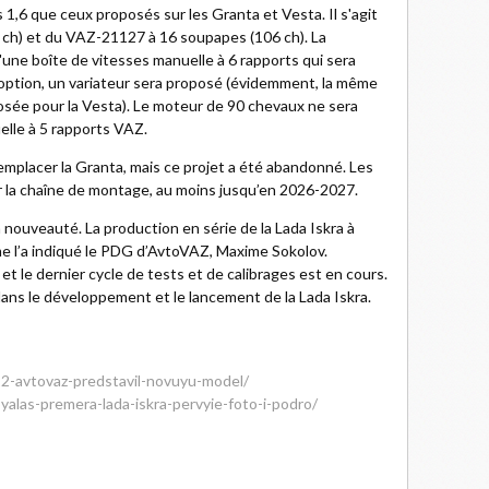
1,6 que ceux proposés sur les Granta et Vesta. Il s'agit
ch) et du VAZ-21127 à 16 soupapes (106 ch). La
d'une boîte de vitesses manuelle à 6 rapports qui sera
 option, un variateur sera proposé (évidemment, la même
osée pour la Vesta). Le moteur de 90 chevaux ne sera
elle à 5 rapports VAZ.
emplacer la Granta, mais ce projet a été abandonné. Les
ur la chaîne de montage, au moins jusqu’en 2026-2027.
 la nouveauté. La production en série de la Lada Iskra à
e l’a indiqué le PDG d’AvtoVAZ, Maxime Sokolov.
t le dernier cycle de tests et de calibrages est en cours.
 dans le développement et le lancement de la Lada Iskra.
2-avtovaz-predstavil-novuyu-model/
oyalas-premera-lada-iskra-pervyie-foto-i-podro/