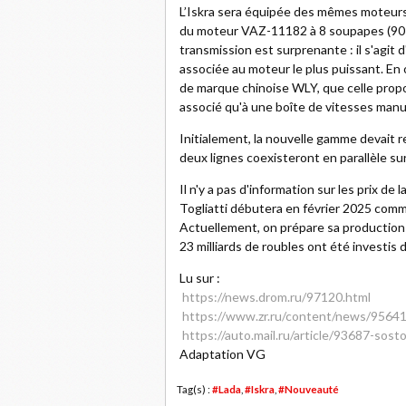
L’Iskra sera équipée des mêmes moteurs 
du moteur VAZ-11182 à 8 soupapes (90 
transmission est surprenante : il s'agit 
associée au moteur le plus puissant. En
de marque chinoise WLY, que celle prop
associé qu'à une boîte de vitesses manu
Initialement, la nouvelle gamme devait r
deux lignes coexisteront en parallèle s
Il n'y a pas d'information sur les prix de
Togliatti débutera en février 2025 comm
Actuellement, on prépare sa production e
23 milliards de roubles ont été investis
Lu sur :
https://news.drom.ru/97120.html
https://www.zr.ru/content/news/95641
https://auto.mail.ru/article/93687-sost
Adaptation VG
Tag(s) :
#Lada
,
#Iskra
,
#Nouveauté