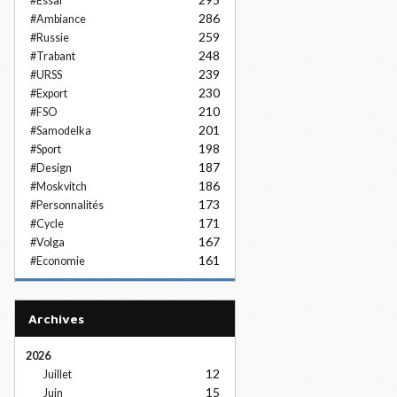
#Essai
286
#Ambiance
259
#Russie
248
#Trabant
239
#URSS
230
#Export
210
#FSO
201
#Samodelka
198
#Sport
187
#Design
186
#Moskvitch
173
#Personnalités
171
#Cycle
167
#Volga
161
#Economie
Archives
2026
12
Juillet
15
Juin