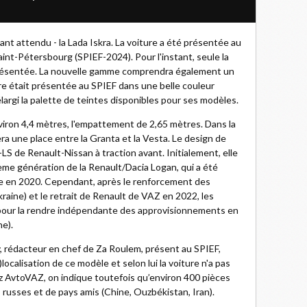
nt attendu - la Lada Iskra. La voiture a été présentée au
nt-Pétersbourg (SPIEF-2024). Pour l'instant, seule la
é présentée. La nouvelle gamme comprendra également un
ure était présentée au SPIEF dans une belle couleur
 élargi la palette de teintes disponibles pour ses modèles.
nviron 4,4 mètres, l'empattement de 2,65 mètres. Dans la
ra une place entre la Granta et la Vesta. Le design de
LS de Renault-Nissan à traction avant. Initialement, elle
oisième génération de la Renault/Dacia Logan, qui a été
e en 2020. Cependant, après le renforcement des
Ukraine) et le retrait de Renault de VAZ en 2022, les
 pour la rendre indépendante des approvisionnements en
e).
 rédacteur en chef de Za Roulem, présent au SPIEF,
)localisation de ce modèle et selon lui la voiture n'a pas
 AvtoVAZ, on indique toutefois qu’environ 400 pièces
usses et de pays amis (Chine, Ouzbékistan, Iran).