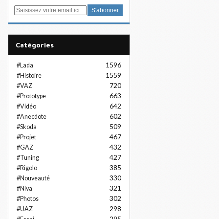
E
m
a
i
Catégories
l
1596
#Lada
1559
#Histoire
720
#VAZ
663
#Prototype
642
#Vidéo
602
#Anecdote
509
#Skoda
467
#Projet
432
#GAZ
427
#Tuning
385
#Rigolo
330
#Nouveauté
321
#Niva
302
#Photos
298
#UAZ
295