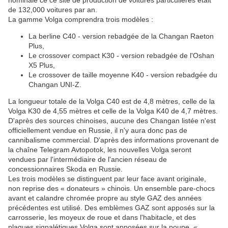
nominale ce ce site de production de voitures particulières était
de 132,000 voitures par an.
La gamme Volga comprendra trois modèles :
La berline C40 - version rebadgée de la Changan Raeton
Plus,
Le crossover compact K30 - version rebadgée de l'Oshan
X5 Plus,
Le crossover de taille moyenne K40 - version rebadgée du
Changan UNI-Z.
La longueur totale de la Volga C40 est de 4,8 mètres, celle de la
Volga K30 de 4,55 mètres et celle de la Volga K40 de 4,7 mètres.
D'après des sources chinoises, aucune des Changan listée n'est
officiellement vendue en Russie, il n'y aura donc pas de
cannibalisme commercial. D'après des informations provenant de
la chaîne Telegram Avtopotok, les nouvelles Volga seront
vendues par l'intermédiaire de l'ancien réseau de
concessionnaires Skoda en Russie.
Les trois modèles se distinguent par leur face avant originale,
non reprise des « donateurs » chinois. Un ensemble pare-chocs
avant et calandre chromée propre au style GAZ des années
précédentes est utilisé. Des emblèmes GAZ sont apposés sur la
carrosserie, les moyeux de roue et dans l'habitacle, et des
plaques signalétiques Volga sont apposées sur la poupe
. «