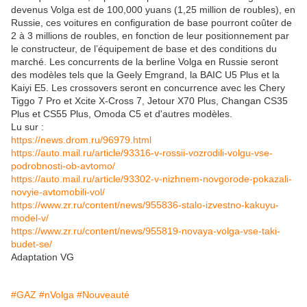
devenus Volga est de 100,000 yuans (1,25 million de roubles), en
Russie, ces voitures en configuration de base pourront coûter de
2 à 3 millions de roubles, en fonction de leur positionnement par
le constructeur, de l’équipement de base et des conditions du
marché. Les concurrents de la berline Volga en Russie seront
des modèles tels que la Geely Emgrand, la BAIC U5 Plus et la
Kaiyi E5. Les crossovers seront en concurrence avec les Chery
Tiggo 7 Pro et Xcite X-Cross 7, Jetour X70 Plus, Changan CS35
Plus et CS55 Plus, Omoda C5 et d'autres modèles.
Lu sur :
https://news.drom.ru/96979.html
https://auto.mail.ru/article/93316-v-rossii-vozrodili-volgu-vse-
podrobnosti-ob-avtomo/
https://auto.mail.ru/article/93302-v-nizhnem-novgorode-pokazali-
novyie-avtomobili-vol/
https://www.zr.ru/content/news/955836-stalo-izvestno-kakuyu-
model-v/
https://www.zr.ru/content/news/955819-novaya-volga-vse-taki-
budet-se/
Adaptation VG
#GAZ
#nVolga
#Nouveauté