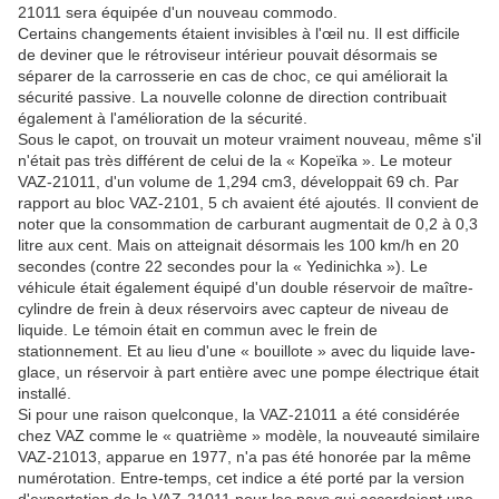
21011 sera équipée d'un nouveau commodo.
Certains changements étaient invisibles à l'œil nu. Il est difficile
de deviner que le rétroviseur intérieur pouvait désormais se
séparer de la carrosserie en cas de choc, ce qui améliorait la
sécurité passive. La nouvelle colonne de direction contribuait
également à l'amélioration de la sécurité.
Sous le capot, on trouvait un moteur vraiment nouveau, même s'il
n'était pas très différent de celui de la « Kopeïka ». Le moteur
VAZ-21011, d'un volume de 1,294 cm3, développait 69 ch. Par
rapport au bloc VAZ-2101, 5 ch avaient été ajoutés. Il convient de
noter que la consommation de carburant augmentait de 0,2 à 0,3
litre aux cent. Mais on atteignait désormais les 100 km/h en 20
secondes (contre 22 secondes pour la « Yedinichka »). Le
véhicule était également équipé d'un double réservoir de maître-
cylindre de frein à deux réservoirs avec capteur de niveau de
liquide. Le témoin était en commun avec le frein de
stationnement. Et au lieu d'une « bouillote » avec du liquide lave-
glace, un réservoir à part entière avec une pompe électrique était
installé.
Si pour une raison quelconque, la VAZ-21011 a été considérée
chez VAZ comme le « quatrième » modèle, la nouveauté similaire
VAZ-21013, apparue en 1977, n'a pas été honorée par la même
numérotation. Entre-temps, cet indice a été porté par la version