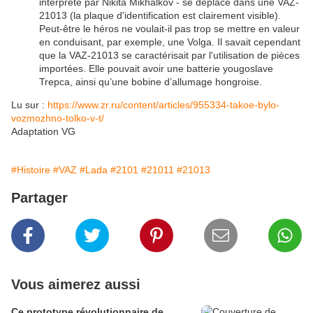
interprété par Nikita Mikhalkov - se déplace dans une VAZ-
21013 (la plaque d'identification est clairement visible).
Peut-être le héros ne voulait-il pas trop se mettre en valeur
en conduisant, par exemple, une Volga. Il savait cependant
que la VAZ-21013 se caractérisait par l'utilisation de pièces
importées. Elle pouvait avoir une batterie yougoslave
Trepca, ainsi qu’une bobine d’allumage hongroise.
Lu sur :
https://www.zr.ru/content/articles/955334-takoe-bylo-
vozmozhno-tolko-v-t/
Adaptation VG
#Histoire
#VAZ
#Lada
#2101
#21011
#21013
Partager
Vous aimerez aussi
Ce prototype révolutionnaire de