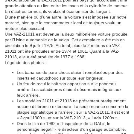
d'exportation de la VAZ-21011 pour les pays qui accordaient une
grande attention au lien entre les taxes et la cylindrée de moteur.
En d'autres termes, ils voulaient économiser de l'argent.
D'une manière ou d'une autre, la voiture s'est imposée sur notre
marché, bien que le consommateur local ait toujours voulu un
moteur plus puissant.
Une VAZ-21011 est devenue la deux millionième voiture produite
par l'Usine automobile de la Volga. Cet exemplaire a été mis en
circulation le 9 juillet 1975. Au total, plus de 2 millions de VAZ-
21011 ont été produites entre 1974 et 1981. Quant à la VAZ-
21013, elle a été produite de 1977 à 1988.
Légende des photos :
Les bananes de pare-chocs étaient remplacées par des
inserts en caoutchouc sur toute leur longueur.
Un feu de recul faisait son apparition sur le panneau
arrière. Les catadiopres étaient désormais intégrés aux
feux arrière.
Les modèles 21011 et 21013 ne présentent pratiquement
aucune différence extérieure. La seule nuance concerne la
plaque signalétique à l’arrière : sur la VAZ-21011, il est écrit
« Jigouli1300 », et sur la VAZ-21013, « Lada 1200s ».
Dans le film de 1982 « l’Inspecteur de la GAI », le
personnage négatif - le directeur d'un garage automobile,