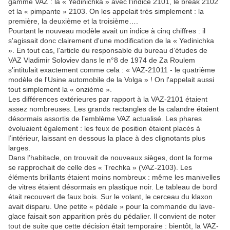
gamme VAZ : la « Yedinichka » avec l'indice 2101, le break 2102
et la « pimpante » 2103. On les appelait très simplement : la
première, la deuxième et la troisième….
Pourtant le nouveau modèle avait un indice à cinq chiffres : il
s'agissait donc clairement d'une modification de la « Yedinichka
». En tout cas, l'article du responsable du bureau d’études de
VAZ Vladimir Soloviev dans le n°8 de 1974 de Za Roulem
s'intitulait exactement comme cela : « VAZ-21011 - le quatrième
modèle de l'Usine automobile de la Volga » ! On l'appelait aussi
tout simplement la « onzième ».
Les différences extérieures par rapport à la VAZ-2101 étaient
assez nombreuses. Les grands rectangles de la calandre étaient
désormais assortis de l’emblème VAZ actualisé. Les phares
évoluaient également : les feux de position étaient placés à
l’intérieur, laissant en dessous la place à des clignotants plus
larges.
Dans l’habitacle, on trouvait de nouveaux sièges, dont la forme
se rapprochait de celle des « Trechka » (VAZ-2103). Les
éléments brillants étaient moins nombreux : même les manivelles
de vitres étaient désormais en plastique noir. Le tableau de bord
était recouvert de faux bois. Sur le volant, le cerceau du klaxon
avait disparu. Une petite « pédale » pour la commande du lave-
glace faisait son apparition près du pédalier. Il convient de noter
tout de suite que cette décision était temporaire : bientôt, la VAZ-