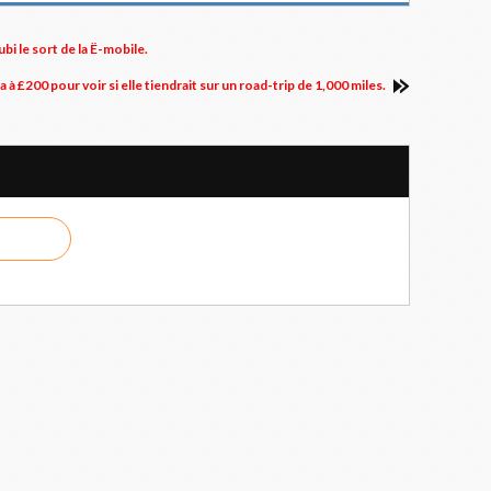
bi le sort de la Ë-mobile.
a à £200 pour voir si elle tiendrait sur un road-trip de 1,000 miles.