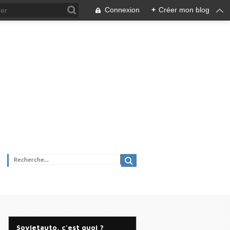
Connexion
+
Créer mon blog
Sovietauto, c'est quoi ?