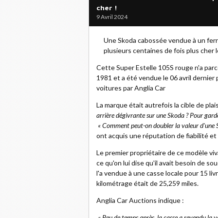
cher !
9 Avril 2024
Une Skoda cabossée vendue à un ferrai
plusieurs centaines de fois plus cher
Cette Super Estelle 105S rouge n'a parc
1981 et a été vendue le 06 avril dernier
voitures par Anglia Car
La marque était autrefois la cible de plai
arrière dégivrante sur une Skoda ? Pour gard
« Comment peut-on doubler la valeur d'une Sk
ont acquis une réputation de fiabilité e
Le premier propriétaire de ce modèle viva
ce qu'on lui dise qu'il avait besoin de s
l'a vendue à une casse locale pour 15 liv
kilométrage était de 25,259 miles.
Anglia Car Auctions indique :
« Peu de temps après, la casse a revendu la 