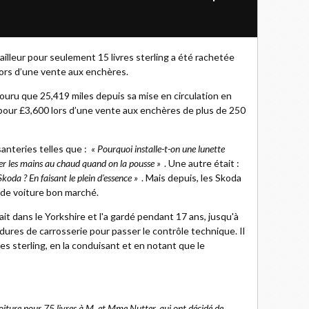
lleur pour seulement 15 livres sterling a été rachetée
 lors d’une vente aux enchères.
ouru que 25,419 miles depuis sa mise en circulation en
 pour £3,600 lors d’une vente aux enchères de plus de 250
santeries telles que :
« Pourquoi installe-t-on une lunette
er les mains au chaud quand on la pousse »
. Une autre était :
oda ? En faisant le plein d'essence »
. Mais depuis, les Skoda
t de voiture bon marché.
it dans le Yorkshire et l'a gardé pendant 17 ans, jusqu'à
oudures de carrosserie pour passer le contrôle technique. Il
res sterling, en la conduisant et en notant que le
voiture pour 75 livres à M. et Mme Nutter, qui ont décidé de