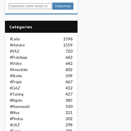
E
m
a
i
Catégories
l
1596
#Lada
1559
#Histoire
720
#VAZ
663
#Prototype
642
#Vidéo
602
#Anecdote
509
#Skoda
467
#Projet
432
#GAZ
427
#Tuning
385
#Rigolo
330
#Nouveauté
321
#Niva
302
#Photos
298
#UAZ
295