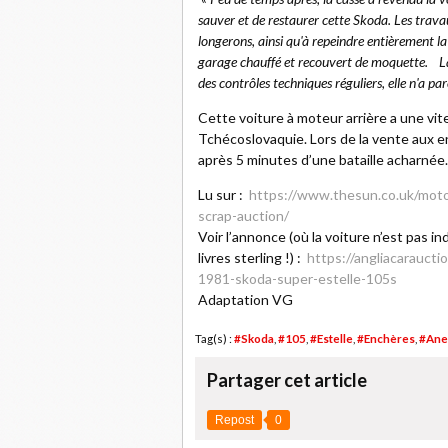
sauver et de restaurer cette Skoda. Les travau
longerons, ainsi qu'à repeindre entièrement la
garage chauffé et recouvert de moquette.
L
des contrôles techniques réguliers, elle n'a pa
Cette voiture à moteur arrière a une vi
Tchécoslovaquie. Lors de la vente aux en
après 5 minutes d’une bataille acharnée.
Lu sur :
https://www.thesun.co.uk/moto
scrap-auction/
Voir l’annonce (où la voiture n’est pas i
livres sterling !) :
https://angliacarauct
1981-skoda-super-estelle-105s
Adaptation VG
Tag(s) :
#Skoda
,
#105
,
#Estelle
,
#Enchères
,
#Ane
Partager cet article
Repost
0