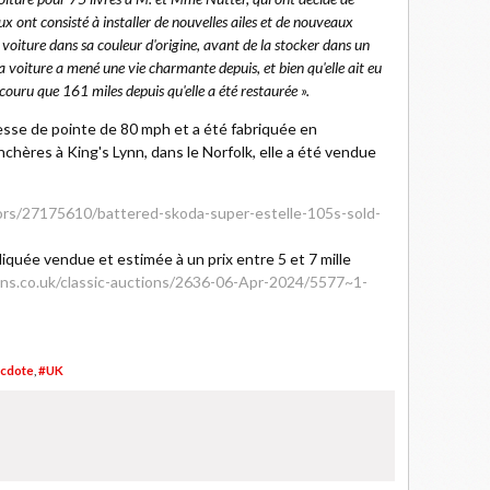
x ont consisté à installer de nouvelles ailes et de nouveaux
 voiture dans sa couleur d'origine, avant de la stocker dans un
a voiture a mené une vie charmante depuis, et bien qu'elle ait eu
rcouru que 161 miles depuis qu'elle a été restaurée ».
tesse de pointe de 80 mph et a été fabriquée en
chères à King's Lynn, dans le Norfolk, elle a été vendue
rs/27175610/battered-skoda-super-estelle-105s-sold-
ndiquée vendue et estimée à un prix entre 5 et 7 mille
ions.co.uk/classic-auctions/2636-06-Apr-2024/5577~1-
cdote
,
#UK