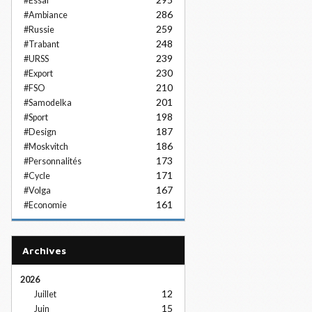
#Essai
286
#Ambiance
259
#Russie
248
#Trabant
239
#URSS
230
#Export
210
#FSO
201
#Samodelka
198
#Sport
187
#Design
186
#Moskvitch
173
#Personnalités
171
#Cycle
167
#Volga
161
#Economie
Archives
2026
12
Juillet
15
Juin