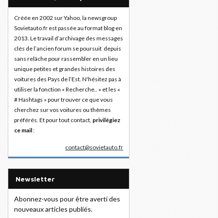
Créée en 2002 sur Yahoo, la newsgroup
Sovietauto.fr est passée au format blog en
2013. Le travail d’archivage des messages
clés de l’ancien forum se poursuit depuis
sans relâche pour rassembler en un lieu
unique petites et grandes histoires des
voitures des Pays de l’Est. N'hésitez pas à
utiliser la fonction « Recherche.. » et les «
# Hashtags » pour trouver ce que vous
cherchez sur vos voitures ou thèmes
préférés. Et pour tout contact,
privilégiez
ce mail
:
contact@sovietauto.fr
Newsletter
Abonnez-vous pour être averti des
nouveaux articles publiés.