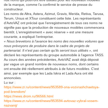
huit noms qui pourront être utilisés pour les nouveaux modèles
de la marque, comme l’a confirmé le service de presse du
constructeur.
Les noms de Altra, Astera, Azimut, Gravis, Merida, Retiva, Tarusa,
Terum, Ursus et XTour constituent cette liste. Les représentants
d'AvtoVAZ ont précisé que l'enregistrement de tous ces noms ne
signifie pas que la production de nouveaux modèles commencera
bientôt. L'enregistrement « avec réserve » est une mesure
courante, a expliqué l'entreprise.
« Nous brevetons à l'avance les noms des nouvelles voitures que
nous prévoyons de produire dans le cadre de projets de
partenariat. Il n'est pas certain qu'ils seront tous utilisés »
, ont
déclaré les représentants du groupe automobile à l'agence TASS.
Au cours des années précédentes, AvtoVAZ avait déjà déposé
par vague un grand nombre de nouveaux noms, dont certains
ont ensuite été réellement attribués à de futurs modèles. C'est
ainsi, par exemple que les Lada Iskra et Lada Aura ont été
annoncées.
Lu sur :
https://www.zr.ru/content/news/953589-ona-vozvrashchaetsya-
pod-brendom/
https://news.drom.ru/96566.html
https://www.zr.ru/content/news/953594-avtovaz-vybral-vosem-
nazvanij/