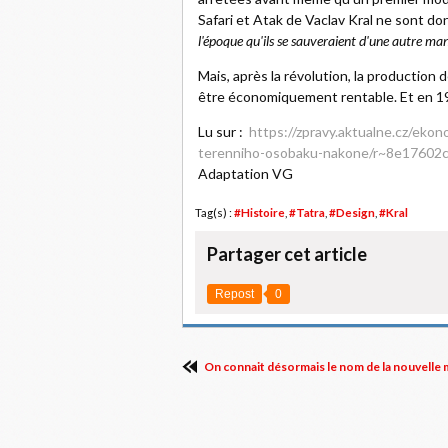
Safari et Atak de Vaclav Kral ne sont do
l'époque qu'ils se sauveraient d'une autre man
Mais, après la révolution, la production 
être économiquement rentable. Et en 199
Lu sur :
https://zpravy.aktualne.cz/eko
terenniho-osobaku-nakone/r~8e1760
Adaptation VG
Tag(s) :
#Histoire
,
#Tatra
,
#Design
,
#Kral
Partager cet article
Repost
0
On connait désormais le nom de la nouvelle