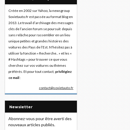
Créée en 2002 sur Yahoo, la newsgroup
Sovietauto.fr est passée au format blog en
2013. Le travail d’archivage des messages
clés de l’ancien forum se poursuit depuis
sans relâche pour rassembler en un lieu
unique petites et grandes histoires des
voitures des Pays de l’Est. N'hésitez pas à
utiliser la fonction « Recherche.. » et les «
# Hashtags » pour trouver ce que vous
cherchez sur vos voitures ou thèmes
préférés. Et pour tout contact,
privilégiez
ce mail
:
contact@sovietauto.fr
Newsletter
Abonnez-vous pour être averti des
nouveaux articles publiés.