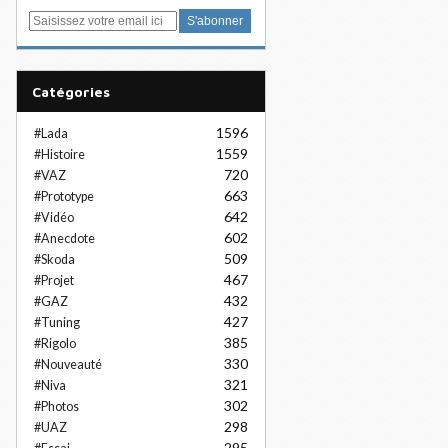
E
m
a
i
Catégories
l
1596
#Lada
1559
#Histoire
720
#VAZ
663
#Prototype
642
#Vidéo
602
#Anecdote
509
#Skoda
467
#Projet
432
#GAZ
427
#Tuning
385
#Rigolo
330
#Nouveauté
321
#Niva
302
#Photos
298
#UAZ
295