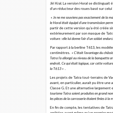
Jiri Kral. La version Horal se distinguai
d’un réducteur des roues basé sur celui 
« Je ne me souviens pas exactement de la man
le Horal était équipé d'une transmission perm
partir de cette version qu'a été créée si
extérieurement par son masque de Tatr
voiture : elle lui donne l'air d'un soldat endurci
Par rapport à la berline T613, les modè
centimètres.
« C'était l'avantage du châssis
Tatra l'a allongé au niveau de la banquette a
endroit. Ce qui était logique, car cette voitur
la T613 »
.
Les projets de Tatra tout-terrains de Va
avant, en particulier, aurait pu être un
Classe G. Et une alternative largement 
tourisme Tatra soient produites en grand nom
les pièces de la carrosserie étaient finies à la
En fin de compte, les tentatives de Tatra
arrêtées avant même qu’un premier modèl