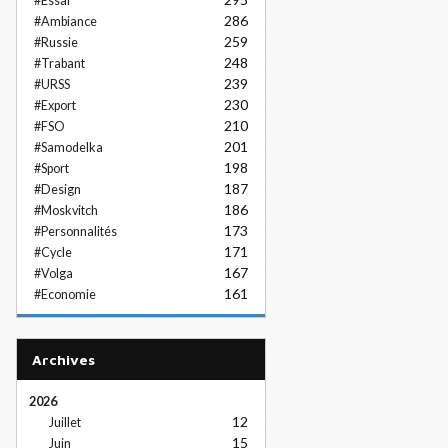
#Essai
286
#Ambiance
259
#Russie
248
#Trabant
239
#URSS
230
#Export
210
#FSO
201
#Samodelka
198
#Sport
187
#Design
186
#Moskvitch
173
#Personnalités
171
#Cycle
167
#Volga
161
#Economie
Archives
2026
12
Juillet
15
Juin