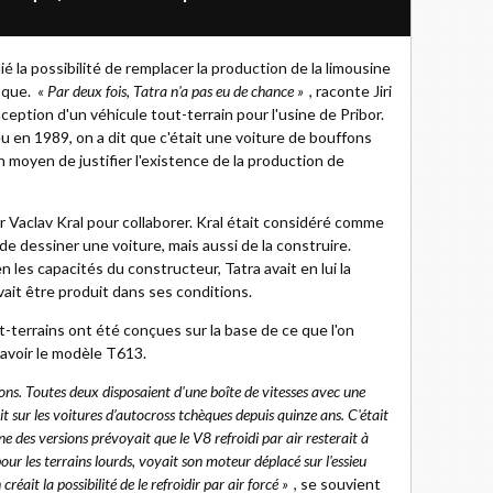
ié la possibilité de remplacer la production de la limousine
oque.
« Par deux fois, Tatra n'a pas eu de chance »
, raconte Jiri
onception d'un véhicule tout-terrain pour l'usine de Pribor.
eu en 1989, on a dit que c'était une voiture de bouffons
 moyen de justifier l'existence de la production de
ir Vaclav Kral pour collaborer. Kral était considéré comme
e dessiner une voiture, mais aussi de la construire.
 les capacités du constructeur, Tatra avait en lui la
vait être produit dans ses conditions.
out-terrains ont été conçues sur la base de ce que l'on
 savoir le modèle T613.
ions. Toutes deux disposaient d'une boîte de vitesses avec une
it sur les voitures d’autocross tchèques depuis quinze ans. C'était
ne des versions prévoyait que le V8 refroidi par air resterait à
pour les terrains lourds, voyait son moteur déplacé sur l'essieu
réait la possibilité de le refroidir par air forcé »
, se souvient