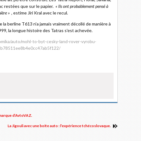
nc restées que sur le papier.
« Ils ont probablement pensé à
ière »
, estime Jiri Kral avec le recul.
de la berline T613 n'a jamais vraiment décollé de manière à
9, la longue histoire des Tatras s'est achevée.
nomika/auto/mohl-to-byt-cesky-land-rover-vyrobu-
2cb78511ee8b4e0cc47ab5f122/
 marque d’AvtoVAZ.
La Jigouli avec une boîte auto : l’expérience tchécoslovaque.