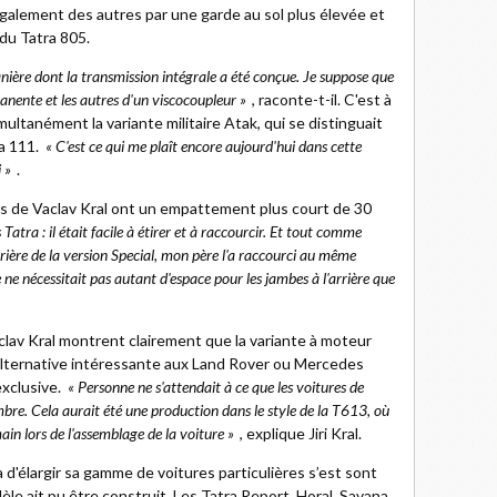
t également des autres par une garde au sol plus élevée et
du Tatra 805.
ière dont la transmission intégrale a été conçue. Je suppose que
anente et les autres d'un viscocoupleur »
, raconte-t-il. C'est à
multanément la variante militaire Atak, qui se distinguait
a 111.
« C'est ce qui me plaît encore aujourd'hui dans cette
 »
.
les de Vaclav Kral ont un empattement plus court de 30
 Tatra : il était facile à étirer et à raccourcir. Et tout comme
rrière de la version Special, mon père l'a raccourci au même
e ne nécessitait pas autant d'espace pour les jambes à l'arrière que
clav Kral montrent clairement que la variante à moteur
e alternative intéressante aux Land Rover ou Mercedes
exclusive.
« Personne ne s'attendait à ce que les voitures de
bre. Cela aurait été une production dans le style de la T613, où
 main lors de l'assemblage de la voiture »
, explique Jiri Kral.
 d'élargir sa gamme de voitures particulières s’est sont
e ait pu être construit. Les Tatra Report, Horal, Savana,