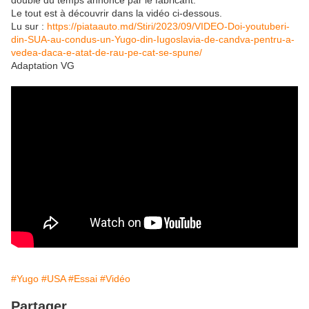
double du temps annoncé par le fabricant.
Le tout est à découvrir dans la vidéo ci-dessous.
Lu sur :
https://piataauto.md/Stiri/2023/09/VIDEO-Doi-youtuberi-
din-SUA-au-condus-un-Yugo-din-Iugoslavia-de-candva-pentru-a-
vedea-daca-e-atat-de-rau-pe-cat-se-spune/
Adaptation VG
#Yugo
#USA
#Essai
#Vidéo
Partager