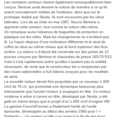
Les montants centraux étaient également remarquablement bien
conçus. Bertone avait dessiné la voiture de manière à ce qu'ils
soient normalement visibles de l'extérieur, alors que sur le
prototype réalisé par Skoda, ils sont recouverts par les vitres
latérales. Lors de sa visite en mai 1987, Nuccio Bertone a
apprécié cette solution, tout comme la voiture elle-même.
On remarque aussi l'absence de baguettes de protection en
plastique sur les côtés. Mais les changements ne s'arrêtent pas
là. Le hayon dispose d'une inclinaison différente et le seuil de
coffre se situe au même niveau que le bord supérieur des feux
arrière. La voiture a d'abord été construite sur des jantes de 13
pouces conçues par Bertone et chaussées de pneus 165/70 R13,
mais il s'est rapidement avéré qu'elles n'avaient pas la solidité
nécessaire, de sorte que le constructeur les a remplacées par
des roues optionnelles à huit bâtons conçues pour les modèles
de série.
La nouvelle voiture devait être propulsée par un nouveau 1,400
cm3 de 76 ch, qui promettait une dynamique beaucoup plus
intéressante que l'ancien moteur à soupapes en tête. Ce moteur
moderne à arbre à cames en tête, développé par Skoda, a été
gelé en même temps que le projet d'un 1,600 cm3 d’origine VW.
La gamme Favorit/Forman a finalement hérité de l'unité
éprouvée, développée au début des années 1960 pour l' «
Embecko ». Un moteur qu’elle a eu jusqu'à la fin de ses jours.