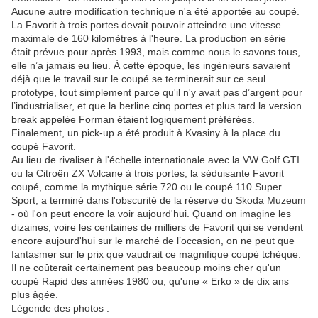
Aucune autre modification technique n'a été apportée au coupé.
La Favorit à trois portes devait pouvoir atteindre une vitesse
maximale de 160 kilomètres à l'heure. La production en série
était prévue pour après 1993, mais comme nous le savons tous,
elle n’a jamais eu lieu. À cette époque, les ingénieurs savaient
déjà que le travail sur le coupé se terminerait sur ce seul
prototype, tout simplement parce qu'il n'y avait pas d’argent pour
l’industrialiser, et que la berline cinq portes et plus tard la version
break appelée Forman étaient logiquement préférées.
Finalement, un pick-up a été produit à Kvasiny à la place du
coupé Favorit.
Au lieu de rivaliser à l'échelle internationale avec la VW Golf GTI
ou la Citroën ZX Volcane à trois portes, la séduisante Favorit
coupé, comme la mythique série 720 ou le coupé 110 Super
Sport, a terminé dans l'obscurité de la réserve du Skoda Muzeum
- où l'on peut encore la voir aujourd'hui. Quand on imagine les
dizaines, voire les centaines de milliers de Favorit qui se vendent
encore aujourd'hui sur le marché de l’occasion, on ne peut que
fantasmer sur le prix que vaudrait ce magnifique coupé tchèque.
Il ne coûterait certainement pas beaucoup moins cher qu'un
coupé Rapid des années 1980 ou, qu'une « Erko » de dix ans
plus âgée.
Légende des photos :