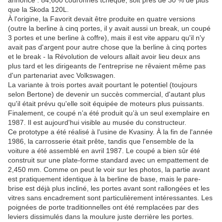
annoncé : 84,600 couronnes tchèque, soit près de 30 % de plus
que la Skoda 120L.
À l'origine, la Favorit devait être produite en quatre versions
(outre la berline à cinq portes, il y avait aussi un break, un coupé
3 portes et une berline à coffre), mais il est vite apparu qu'il n'y
avait pas d'argent pour autre chose que la berline à cinq portes
et le break - la Révolution de velours allait avoir lieu deux ans
plus tard et les dirigeants de l'entreprise ne rêvaient même pas
d'un partenariat avec Volkswagen.
La variante à trois portes avait pourtant le potentiel (toujours
selon Bertone) de devenir un succès commercial, d'autant plus
qu'il était prévu qu'elle soit équipée de moteurs plus puissants.
Finalement, ce coupé n’a été produit qu’à un seul exemplaire en
1987. Il est aujourd'hui visible au musée du constructeur.
Ce prototype a été réalisé à l'usine de Kvasiny. À la fin de l'année
1986, la carrosserie était prête, tandis que l'ensemble de la
voiture a été assemblé en avril 1987. Le coupé a bien sûr été
construit sur une plate-forme standard avec un empattement de
2,450 mm. Comme on peut le voir sur les photos, la partie avant
est pratiquement identique à la berline de base, mais le pare-
brise est déjà plus incliné, les portes avant sont rallongées et les
vitres sans encadrement sont particulièrement intéressantes. Les
poignées de porte traditionnelles ont été remplacées par des
leviers dissimulés dans la moulure juste derrière les portes.