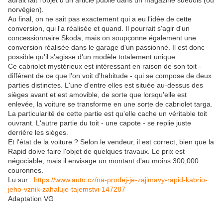
aurait fait l’objet d’un article publié dans un magazine suédois (ou
norvégien).
Au final, on ne sait pas exactement qui a eu l'idée de cette
conversion, qui l'a réalisée et quand. Il pourrait s'agir d'un
concessionnaire Skoda, mais on soupçonne également une
conversion réalisée dans le garage d'un passionné. Il est donc
possible qu'il s'agisse d'un modèle totalement unique.
Ce cabriolet mystérieux est intéressant en raison de son toit -
différent de ce que l'on voit d'habitude - qui se compose de deux
parties distinctes. L'une d'entre elles est située au-dessus des
sièges avant et est amovible, de sorte que lorsqu'elle est
enlevée, la voiture se transforme en une sorte de cabriolet targa.
La particularité de cette partie est qu'elle cache un véritable toit
ouvrant. L'autre partie du toit - une capote - se replie juste
derrière les sièges.
Et l'état de la voiture ? Selon le vendeur, il est correct, bien que la
Rapid doive faire l'objet de quelques travaux. Le prix est
négociable, mais il envisage un montant d'au moins 300,000
couronnes.
Lu sur :
https://www.auto.cz/na-prodej-je-zajimavy-rapid-kabrio-
jeho-vznik-zahaluje-tajemstvi-147287
Adaptation VG