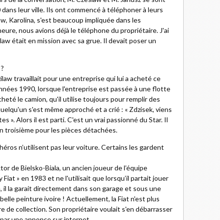
 dans leur ville. Ils ont commencé à téléphoner à leurs
slaw, Karolina, s'est beaucoup impliquée dans les
eure, nous avions déjà le téléphone du propriétaire. J'ai
aw était en mission avec sa grue. Il devait poser un
 ?
aw travaillait pour une entreprise qui lui a acheté ce
nnées 1990, lorsque l'entreprise est passée à une flotte
heté le camion, qu'il utilise toujours pour remplir des
elqu'un s'est même approché et a crié : « Zdzisek, viens
». Alors il est parti. C'est un vrai passionné du Star. Il
un troisième pour les pièces détachées.
éros n’utilisent pas leur voiture. Certains les gardent
ktor de Bielsko-Biala, un ancien joueur de l’équipe
Fiat » en 1983 et ne l'utilisait que lorsqu’il partait jouer
 il la garait directement dans son garage et sous une
elle peinture ivoire ! Actuellement, la Fiat n'est plus
e de collection. Son propriétaire voulait s'en débarrasser
- par une annonce sur internet.