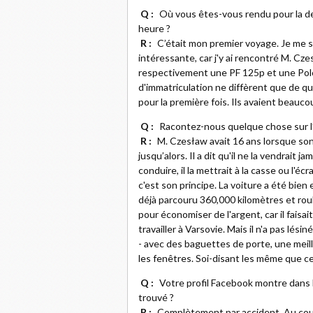
Q :
Où vous êtes-vous rendu pour la der
heure ?
R :
C’était mon premier voyage. Je me s
intéressante, car j'y ai rencontré M. Cze
respectivement une PF 125p et une Polo
d'immatriculation ne diffèrent que de qu
pour la première fois. Ils avaient beauco
Q :
Racontez-nous quelque chose sur l’
R :
M. Czesław avait 16 ans lorsque son p
jusqu’alors. Il a dit qu'il ne la vendrait 
conduire, il la mettrait à la casse ou l'éc
c'est son principe. La voiture a été bien 
déjà parcouru 360,000 kilomètres et rou
pour économiser de l'argent, car il faisa
travailler à Varsovie. Mais il n'a pas lésin
- avec des baguettes de porte, une meil
les fenêtres. Soi-disant les même que c
Q :
Votre profil Facebook montre dans 
trouvé ?
R :
Complètement par accident. Au cour