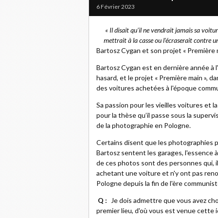
6 Février 2023
« Il disait qu’il ne vendrait jamais sa voitu
mettrait à la casse ou l’écraserait contre u
Bartosz Cygan et son projet « Première m
Bartosz Cygan est en dernière année à l
hasard, et le projet « Première main », d
des voitures achetées à l'époque commu
Sa passion pour les vieilles voitures et 
pour la thèse qu’il passe sous la superv
de la photographie en Pologne.
Certains disent que les photographies 
Bartosz sentent les garages, l'essence à 
de ces photos sont des personnes qui, il 
achetant une voiture et n'y ont pas re
Pologne depuis la fin de l'ère communiste
Q :
Je dois admettre que vous avez choi
premier lieu, d'où vous est venue cette 