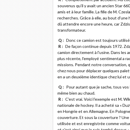
souvenus qu'il y avait un ancien Star 660
amis et à leur famille. La fille de M. Cze
recherches. Grâce à elle, au bout d'une h
dû attendre encore une heure, car Zdzisl
transformateur.
Q :
Donc ce camion est toujours utilisé
R :
De façon continue depuis 1972. Zdzil
camion directement à l'usine. Dans les a
plus récente, l'employé sentimental a rac
missions. Pendant notre conversation, qu
chez nous pour déplacer quelques palettes 
en a un deuxième identique chez lui et 
Q :
Pour autant que je sache, tous vos h
même bien au chaud.
R :
C'est vrai. Voici l’exemple est M. Wi
nationale de hockey. Il a acheté sa « Duzy 
en Hongrie et en Allemagne. En Pologne,
couverture. Et sous la couverture ? Une b
utilisée et est enregistrée comme voitur
et c'est ainsi que je suis tombé dessus 