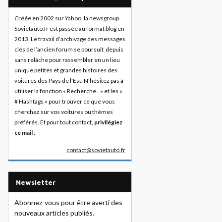
Créée en 2002 sur Yahoo, la newsgroup
Sovietauto.fr est passée au format blog en
2013. Le travail d’archivage des messages
clés de l’ancien forum se poursuit depuis
sans relâche pour rassembler en un lieu
unique petites et grandes histoires des
voitures des Pays de l’Est. N'hésitez pas à
utiliser la fonction « Recherche.. » et les «
# Hashtags » pour trouver ce que vous
cherchez sur vos voitures ou thèmes
préférés. Et pour tout contact,
privilégiez
ce mail
:
contact@sovietauto.fr
Newsletter
Abonnez-vous pour être averti des
nouveaux articles publiés.