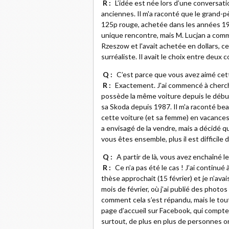
R :
L’idée est née lors d’une conversati
anciennes. Il m'a raconté que le grand-p
125p rouge, achetée dans les années 1980
unique rencontre, mais M. Lucjan a comm
Rzeszow et l'avait achetée en dollars, 
surréaliste. Il avait le choix entre deux c
Q :
C’est parce que vous avez aimé cet
R :
Exactement. J'ai commencé à cherch
possède la même voiture depuis le début.
sa Skoda depuis 1987. Il m'a raconté be
cette voiture (et sa femme) en vacances. I
a envisagé de la vendre, mais a décidé 
vous êtes ensemble, plus il est difficile 
Q :
A partir de là, vous avez enchaîné les
R :
Ce n’a pas été le cas ! J’ai continué 
thèse approchait (15 février) et je n’ava
mois de février, où j’ai publié des photos
comment cela s’est répandu, mais le tout p
page d’accueil sur Facebook, qui compte 
surtout, de plus en plus de personnes o