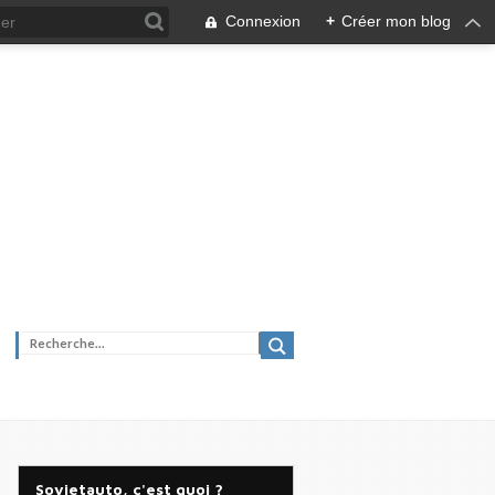
Connexion
+
Créer mon blog
Sovietauto, c'est quoi ?