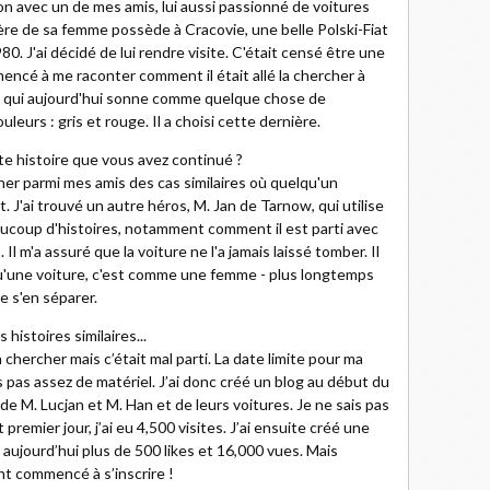
on avec un de mes amis, lui aussi passionné de voitures
ère de sa femme possède à Cracovie, une belle Polski-Fiat
. J'ai décidé de lui rendre visite. C'était censé être une
encé à me raconter comment il était allé la chercher à
ce qui aujourd'hui sonne comme quelque chose de
ouleurs : gris et rouge. Il a choisi cette dernière.
te histoire que vous avez continué ?
er parmi mes amis des cas similaires où quelqu'un
 J'ai trouvé un autre héros, M. Jan de Tarnow, qui utilise
aucoup d'histoires, notamment comment il est parti avec
l m'a assuré que la voiture ne l'a jamais laissé tomber. Il
qu'une voiture, c'est comme une femme - plus longtemps
de s'en séparer.
 histoires similaires...
à chercher mais c’était mal parti. La date limite pour ma
is pas assez de matériel. J’ai donc créé un blog au début du
 de M. Lucjan et M. Han et de leurs voitures. Je ne sais pas
remier jour, j’ai eu 4,500 visites. J’ai ensuite créé une
aujourd’hui plus de 500 likes et 16,000 vues. Mais
nt commencé à s’inscrire !