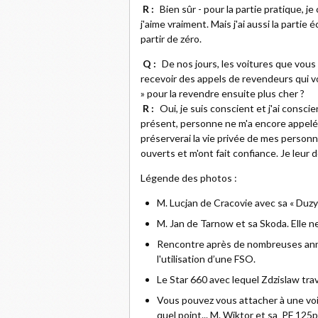
R :
Bien sûr - pour la partie pratique, 
j'aime vraiment. Mais j'ai aussi la partie é
partir de zéro.
Q :
De nos jours, les voitures que vous 
recevoir des appels de revendeurs qui vo
» pour la revendre ensuite plus cher ?
R :
Oui, je suis conscient et j'ai consc
présent, personne ne m'a encore appelé a
préserverai la vie privée de mes personn
ouverts et m'ont fait confiance. Je leur 
Légende des photos :
M. Lucjan de Cracovie avec sa « Duzy F
M. Jan de Tarnow et sa Skoda. Elle ne 
Rencontre après de nombreuses ann
l'utilisation d’une FSO.
Le Star 660 avec lequel Zdzislaw tra
Vous pouvez vous attacher à une voi
quel point... M. Wiktor et sa PF 125p