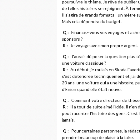
poursuivre le thème. Je rêve de publier
de telles histoires se rejoignent. À ter
Il s'agira de grands formats - un mètre 
Mais cela dépendra du budget.
Q :
Financez-vous vos voyages et ache
sponsors ?
R :
Je voyage avec mon propre argent. 
Q :
J'aurais dû poser la question plus 
une voiture classique ?
R :
Au début, je roulais en Skoda Favorit
s'est détériorée techniquement et j'ai d
20 ans, une voiture qui a une histoire, p
d'Enion quand elle était neuve.
Q :
Comment votre directeur de thèse a-t
R :
Il a tout de suite aimé l'idée. Il n'e
peut raconter l'histoire des gens. C'est 
jamais.
Q :
Pour certaines personnes, la rédac
prendre beaucoup de plaisir à la faire.