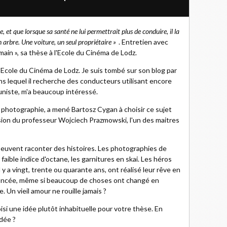
re, et que lorsque sa santé ne lui permettrait plus de conduire, il la
n arbre. Une voiture, un seul propriétaire »
. Entretien avec
ain », sa thèse à l'Ecole du Cinéma de Lodz.
'Ecole du Cinéma de Lodz. Je suis tombé sur son blog par
ans lequel il recherche des conducteurs utilisant encore
niste, m'a beaucoup intéressé.
la photographie, a mené Bartosz Cygan à choisir ce sujet
ision du professeur Wojciech Prazmowski, l'un des maitres
peuvent raconter des histoires. Les photographies de
faible indice d'octane, les garnitures en skai. Les héros
y a vingt, trente ou quarante ans, ont réalisé leur rêve en
noncée, même si beaucoup de choses ont changé en
. Un vieil amour ne rouille jamais ?
si une idée plutôt inhabituelle pour votre thèse. En
idée ?