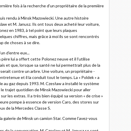
nière fois à la recherche d’un propriétaire de la première
uis rendu à Minsk Mazowiecki. Une autre histoire
slaw et M. Janusz. Ils ont tous deux acheté leur voiture,
nez en 1983, à tel point que leurs plaques
elques chiffres, mais grâce à moi ils se sont rencontrés
up de choses à se dire.
un d’entre eux...
ère lui a offert cette Polonez neuve et il l'utilise
jamais et que, lorsque sa santé ne lui permettrait plus de la
raserait contre un arbre. Une voiture, un propriétaire -
entretenue et il la conduit tout le temps. La « Poldek » a
le au gaz depuis 1993. M. Czesław a installé le système
it le trajet quotidien de Minsk Mazowiecki pour aller
é sur les extras. Il a très bien équipé sa version « de crise »
leure pompe à essence de version Caro, des stores sur
eux de la Mercedes Classe S.
la galerie de Minsk un camion Star. Comme l’avez-vous
s de la conversation, M. Czeslaw et M. Janusz se sont