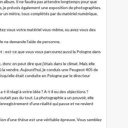
 un album. Il ne faudra pas attendre longtemps pour que
me, je prévois également une exposition de photographies.
sur un mètre, tous complétés par du matériel numérique.
tez-vous votre matériel vous-même, ou avez-vous des
Je ne demande l'aide de personne.
tôt : est-ce que vous vous parcourez aussi la Pologne dans
, donc on peut dire que j'étais dans le climat. Mais elle
û la vendre. Aujourd'hui, je conduis une Peugeot 405 de
uisqu'elle était conduite en Pologne par le directeur
-il réagi à votre idée ? A-t-il eu des objections ?
n doutait pas du tout. La photographie a un pouvoir, elle
l'enregistrement d'une réalité qui passe et ne revient
tion d'une thèse est une véritable épreuve. Vous semblez