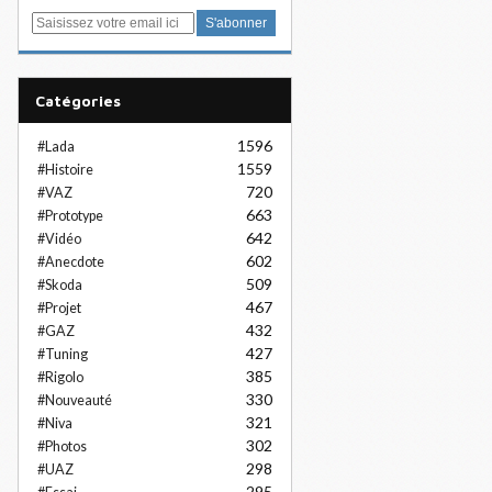
E
m
a
i
Catégories
l
1596
#Lada
1559
#Histoire
720
#VAZ
663
#Prototype
642
#Vidéo
602
#Anecdote
509
#Skoda
467
#Projet
432
#GAZ
427
#Tuning
385
#Rigolo
330
#Nouveauté
321
#Niva
302
#Photos
298
#UAZ
295