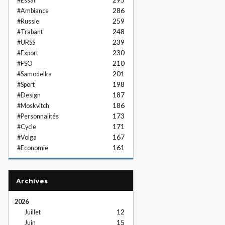
#Essai
286
#Ambiance
259
#Russie
248
#Trabant
239
#URSS
230
#Export
210
#FSO
201
#Samodelka
198
#Sport
187
#Design
186
#Moskvitch
173
#Personnalités
171
#Cycle
167
#Volga
161
#Economie
Archives
2026
12
Juillet
15
Juin