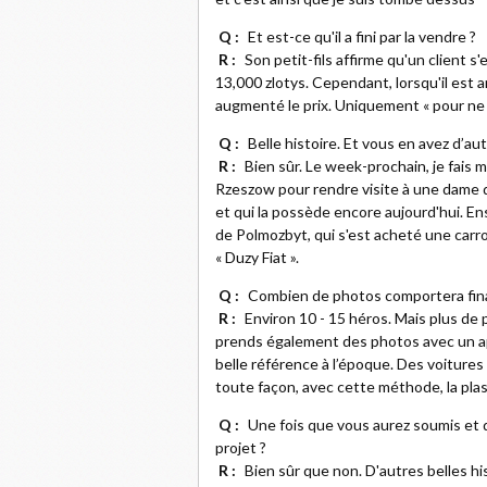
Q :
Et est-ce qu'il a fini par la vendre ?
R :
Son petit-fils affirme qu'un client 
13,000 zlotys. Cependant, lorsqu'il est 
augmenté le prix. Uniquement « pour ne p
Q :
Belle histoire. Et vous en avez d’aut
R :
Bien sûr. Le week-prochain, je fais
Rzeszow pour rendre visite à une dame 
et qui la possède encore aujourd'hui. En
de Polmozbyt, qui s'est acheté une carro
« Duzy Fiat ».
Q :
Combien de photos comportera fin
R :
Environ 10 - 15 héros. Mais plus de 
prends également des photos avec un a
belle référence à l’époque. Des voiture
toute façon, avec cette méthode, la pla
Q :
Une fois que vous aurez soumis et 
projet ?
R :
Bien sûr que non. D'autres belles hi