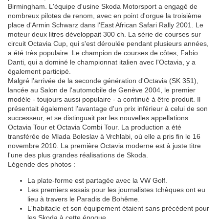
Birmingham. L'équipe d'usine Skoda Motorsport a engagé de
nombreux pilotes de renom, avec en point d'orgue la troisième
place d'Armin Schwarz dans l'East African Safari Rally 2001. Le
moteur deux litres développait 300 ch. La série de courses sur
circuit Octavia Cup, qui s'est déroulée pendant plusieurs années,
a été très populaire. Le champion de courses de côtes, Fabio
Danti, qui a dominé le championnat italien avec l'Octavia, y a
également participé.
Malgré l'arrivée de la seconde génération d'Octavia (SK 351),
lancée au Salon de l'automobile de Genève 2004, le premier
modèle - toujours aussi populaire - a continué à être produit. Il
présentait également l'avantage d'un prix inférieur à celui de son
successeur, et se distinguait par les nouvelles appellations
Octavia Tour et Octavia Combi Tour. La production a été
transférée de Mlada Boleslav à Vrchlabi, où elle a pris fin le 16
novembre 2010. La première Octavia moderne est à juste titre
l'une des plus grandes réalisations de Skoda.
Légende des photos :
La plate-forme est partagée avec la VW Golf.
Les premiers essais pour les journalistes tchèques ont eu
lieu à travers le Paradis de Bohême.
L'habitacle et son équipement étaient sans précédent pour
les Skoda à cette époque.