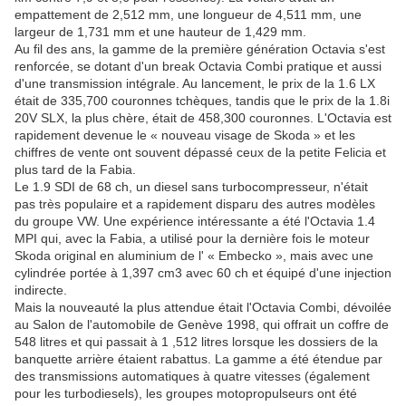
empattement de 2,512 mm, une longueur de 4,511 mm, une
largeur de 1,731 mm et une hauteur de 1,429 mm.
Au fil des ans, la gamme de la première génération Octavia s'est
renforcée, se dotant d'un break Octavia Combi pratique et aussi
d'une transmission intégrale. Au lancement, le prix de la 1.6 LX
était de 335,700 couronnes tchèques, tandis que le prix de la 1.8i
20V SLX, la plus chère, était de 458,300 couronnes. L'Octavia est
rapidement devenue le « nouveau visage de Skoda » et les
chiffres de vente ont souvent dépassé ceux de la petite Felicia et
plus tard de la Fabia.
Le 1.9 SDI de 68 ch, un diesel sans turbocompresseur, n'était
pas très populaire et a rapidement disparu des autres modèles
du groupe VW. Une expérience intéressante a été l'Octavia 1.4
MPI qui, avec la Fabia, a utilisé pour la dernière fois le moteur
Skoda original en aluminium de l' « Embecko », mais avec une
cylindrée portée à 1,397 cm3 avec 60 ch et équipé d'une injection
indirecte.
Mais la nouveauté la plus attendue était l'Octavia Combi, dévoilée
au Salon de l'automobile de Genève 1998, qui offrait un coffre de
548 litres et qui passait à 1 ,512 litres lorsque les dossiers de la
banquette arrière étaient rabattus. La gamme a été étendue par
des transmissions automatiques à quatre vitesses (également
pour les turbodiesels), les groupes motopropulseurs ont été