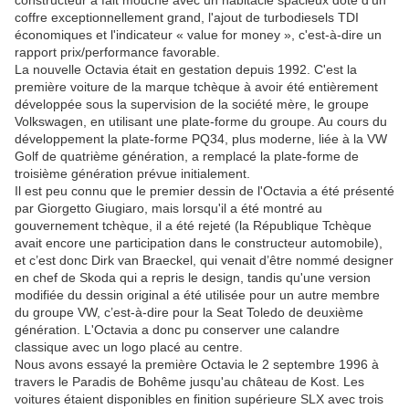
constructeur a fait mouche avec un habitacle spacieux doté d'un
coffre exceptionnellement grand, l'ajout de turbodiesels TDI
économiques et l'indicateur « value for money », c'est-à-dire un
rapport prix/performance favorable.
La nouvelle Octavia était en gestation depuis 1992. C'est la
première voiture de la marque tchèque à avoir été entièrement
développée sous la supervision de la société mère, le groupe
Volkswagen, en utilisant une plate-forme du groupe. Au cours du
développement la plate-forme PQ34, plus moderne, liée à la VW
Golf de quatrième génération, a remplacé la plate-forme de
troisième génération prévue initialement.
Il est peu connu que le premier dessin de l'Octavia a été présenté
par Giorgetto Giugiaro, mais lorsqu'il a été montré au
gouvernement tchèque, il a été rejeté (la République Tchèque
avait encore une participation dans le constructeur automobile),
et c’est donc Dirk van Braeckel, qui venait d’être nommé designer
en chef de Skoda qui a repris le design, tandis qu'une version
modifiée du dessin original a été utilisée pour un autre membre
du groupe VW, c’est-à-dire pour la Seat Toledo de deuxième
génération. L'Octavia a donc pu conserver une calandre
classique avec un logo placé au centre.
Nous avons essayé la première Octavia le 2 septembre 1996 à
travers le Paradis de Bohême jusqu'au château de Kost. Les
voitures étaient disponibles en finition supérieure SLX avec trois