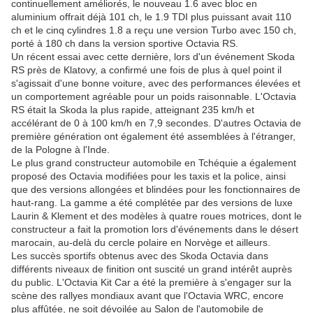
continuellement améliorés, le nouveau 1.6 avec bloc en
aluminium offrait déjà 101 ch, le 1.9 TDI plus puissant avait 110
ch et le cinq cylindres 1.8 a reçu une version Turbo avec 150 ch,
porté à 180 ch dans la version sportive Octavia RS.
Un récent essai avec cette dernière, lors d'un événement Skoda
RS près de Klatovy, a confirmé une fois de plus à quel point il
s'agissait d'une bonne voiture, avec des performances élevées et
un comportement agréable pour un poids raisonnable. L'Octavia
RS était la Skoda la plus rapide, atteignant 235 km/h et
accélérant de 0 à 100 km/h en 7,9 secondes. D'autres Octavia de
première génération ont également été assemblées à l'étranger,
de la Pologne à l'Inde.
Le plus grand constructeur automobile en Tchéquie a également
proposé des Octavia modifiées pour les taxis et la police, ainsi
que des versions allongées et blindées pour les fonctionnaires de
haut-rang. La gamme a été complétée par des versions de luxe
Laurin & Klement et des modèles à quatre roues motrices, dont le
constructeur a fait la promotion lors d'événements dans le désert
marocain, au-delà du cercle polaire en Norvège et ailleurs.
Les succès sportifs obtenus avec des Skoda Octavia dans
différents niveaux de finition ont suscité un grand intérêt auprès
du public. L'Octavia Kit Car a été la première à s'engager sur la
scène des rallyes mondiaux avant que l'Octavia WRC, encore
plus affûtée, ne soit dévoilée au Salon de l'automobile de