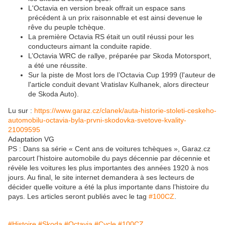
L'Octavia en version break offrait un espace sans
précédent à un prix raisonnable et est ainsi devenue le
rêve du peuple tchèque.
La première Octavia RS était un outil réussi pour les
conducteurs aimant la conduite rapide.
L’Octavia WRC de rallye, préparée par Skoda Motorsport,
a été une réussite.
Sur la piste de Most lors de l’Octavia Cup 1999 (l'auteur de
l'article conduit devant Vratislav Kulhanek, alors directeur
de Skoda Auto).
Lu sur :
https://www.garaz.cz/clanek/auta-historie-stoleti-ceskeho-
automobilu-octavia-byla-prvni-skodovka-svetove-kvality-
21009595
Adaptation VG
PS : Dans sa série « Cent ans de voitures tchèques », Garaz.cz
parcourt l’histoire automobile du pays décennie par décennie et
révèle les voitures les plus importantes des années 1920 à nos
jours. Au final, le site internet demandera à ses lecteurs de
décider quelle voiture a été la plus importante dans l’histoire du
pays. Les articles seront publiés avec le tag
#100CZ
.
#Histoire
#Skoda
#Octavia
#Cycle
#100CZ