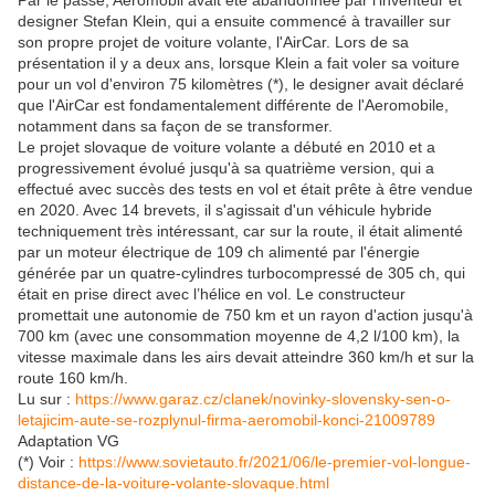
Par le passé, Aeromobil avait été abandonnée par l'inventeur et
designer Stefan Klein, qui a ensuite commencé à travailler sur
son propre projet de voiture volante, l'AirCar. Lors de sa
présentation il y a deux ans, lorsque Klein a fait voler sa voiture
pour un vol d'environ 75 kilomètres (*), le designer avait déclaré
que l'AirCar est fondamentalement différente de l'Aeromobile,
notamment dans sa façon de se transformer.
Le projet slovaque de voiture volante a débuté en 2010 et a
progressivement évolué jusqu'à sa quatrième version, qui a
effectué avec succès des tests en vol et était prête à être vendue
en 2020. Avec 14 brevets, il s'agissait d'un véhicule hybride
techniquement très intéressant, car sur la route, il était alimenté
par un moteur électrique de 109 ch alimenté par l'énergie
générée par un quatre-cylindres turbocompressé de 305 ch, qui
était en prise direct avec l’hélice en vol. Le constructeur
promettait une autonomie de 750 km et un rayon d'action jusqu'à
700 km (avec une consommation moyenne de 4,2 l/100 km), la
vitesse maximale dans les airs devait atteindre 360 km/h et sur la
route 160 km/h.
Lu sur :
https://www.garaz.cz/clanek/novinky-slovensky-sen-o-
letajicim-aute-se-rozplynul-firma-aeromobil-konci-21009789
Adaptation VG
(*) Voir :
https://www.sovietauto.fr/2021/06/le-premier-vol-longue-
distance-de-la-voiture-volante-slovaque.html