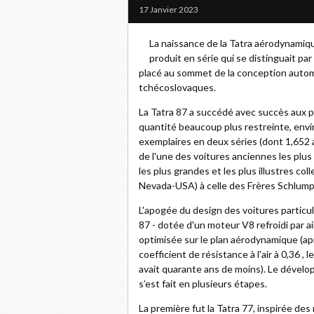
17 Janvier 2023
La naissance de la Tatra aérodynamiq
produit en série qui se distinguait pa
placé au sommet de la conception automo
tchécoslovaques.
La Tatra 87 a succédé avec succès aux p
quantité beaucoup plus restreinte, envir
exemplaires en deux séries (dont 1,652 a
de l'une des voitures anciennes les plus
les plus grandes et les plus illustres col
Nevada-USA) à celle des Frères Schlump
L'apogée du design des voitures particu
87 - dotée d'un moteur V8 refroidi par air 
optimisée sur le plan aérodynamique (ap
coefficient de résistance à l'air à 0,36 
avait quarante ans de moins). Le dével
s’est fait en plusieurs étapes.
La première fut la Tatra 77, inspirée de