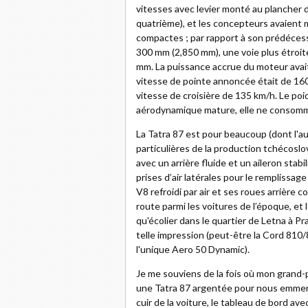
vitesses avec levier monté au plancher d
quatrième), et les concepteurs avaient m
compactes ; par rapport à son prédéces
300 mm (2,850 mm), une voie plus étroi
mm. La puissance accrue du moteur avait
vitesse de pointe annoncée était de 160
vitesse de croisière de 135 km/h. Le poid
aérodynamique mature, elle ne consomm
La Tatra 87 est pour beaucoup (dont l'aut
particulières de la production tchécos
avec un arrière fluide et un aileron sta
prises d’air latérales pour le remplissa
V8 refroidi par air et ses roues arrière 
route parmi les voitures de l’époque, et 
qu'écolier dans le quartier de Letna à P
telle impression (peut-être la Cord 810
l'unique Aero 50 Dynamic).
Je me souviens de la fois où mon grand-
une Tatra 87 argentée pour nous emmener
cuir de la voiture, le tableau de bord av