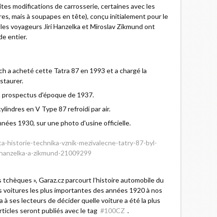
ites modifications de carrosserie, certaines avec les
res, mais à soupapes en tête), conçu initialement pour le
 les voyageurs Jiri Hanzelka et Miroslav Zikmund ont
e entier.
 a acheté cette Tatra 87 en 1993 et a chargé la
staurer.
un prospectus d'époque de 1937.
lindres en V Type 87 refroidi par air.
années 1930, sur une photo d'usine officielle.
a-historie-technika-vznik-mezivalecne-tatry-87-byl-
e-hanzelka-a-zikmund-21009299
s tchèques », Garaz.cz parcourt l’histoire automobile du
s voitures les plus importantes des années 1920 à nos
a à ses lecteurs de décider quelle voiture a été la plus
rticles seront publiés avec le tag
#100CZ
.