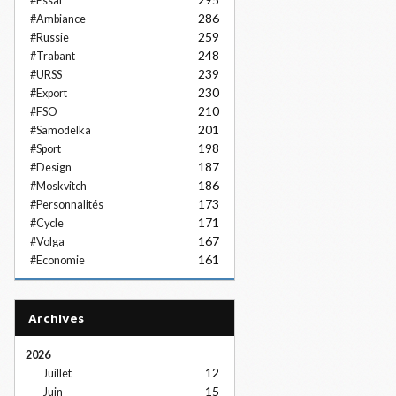
#Essai
286
#Ambiance
259
#Russie
248
#Trabant
239
#URSS
230
#Export
210
#FSO
201
#Samodelka
198
#Sport
187
#Design
186
#Moskvitch
173
#Personnalités
171
#Cycle
167
#Volga
161
#Economie
Archives
2026
12
Juillet
15
Juin