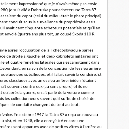
 tellement impressionné que je n'avais même pas envie
1980, je suis allé à Dobruska pour acheter une Tatra 87.
passaient du capot (celui du milieu était le phare principal)
ment conduit sous la surveillance du propriétaire assis
u'il avait cent cinquante acheteurs potentiels et qu'il en
st envolé (quatre ans plus tôt, un coupé Skoda 110 R
uivie après l'occupation de la Tchécoslovaquie par les
cé de droite à gauche, et deux cabriolets militaires ont
ile et quatre fenêtres latérales qui s'escamotaient dans
Cependant, en raison de la conception de l'essieu arrière,
uelque peu spécifiques, et il fallait savoir la conduire. Et
tures classiques avec un essieu arrière rigide, n'étaient
nait souvent contre eux (au sens propre) et ils ne
 qu'après la guerre, on ait parlé de la voiture comme
 les collectionneurs savent qu'il suffit de choisir de
tiques de conduite changent du tout au tout.
privnice. En octobre 1947, la Tatra 87 a reçu un nouveau
trois), et en 1948, elle a enregistré encore une
nières sont apparues avec de petites vitres à l'arrière au