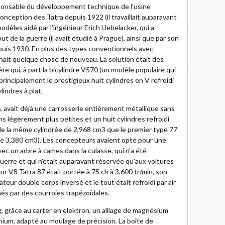
sponsable du développement technique de l'usine
onception des Tatra depuis 1922 (il travaillait auparavant
modèles aidé par l'ingénieur Erich Uebelacker, qui a
t de la guerre (il avait étudié à Prague), ainsi que par son
epuis 1930. En plus des types conventionnels avec
hait quelque chose de nouveau. La solution était des
e qui, à part la bicylindre V570 (un modèle populaire qui
 principalement le prestigieux huit cylindres en V refroidi
lindres à plat.
, avait déjà une carrosserie entièrement métallique sans
s légèrement plus petites et un huit cylindres refroidi
 de la même cylindrée de 2,968 cm3 que le premier type 77
 de 3,380 cm3). Les concepteurs avaient opté pour une
ec un arbre à cames dans la culasse, qui n'a été
guerre et qui n'était auparavant réservée qu'aux voitures
r V8 Tatra 87 était portée à 75 ch à 3,600 tr/min, son
teur double corps inversé et le tout était refroidi par air
nés par des courroies trapézoïdales.
, grâce au carter en elektron, un alliage de magnésium
nium, adapté au moulage de précision. La boîte de