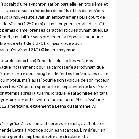
isposait d'une synchronisation partielle (en troisième et
is l'accent sur la réduction du poids et les dimensions
seur, la nouveauté avait un empattement plus court de
te de 50 mm (1,250 mm) et une longueur totale de 4,740
 permis d'améliorer ses caractéristiques dynamiques. La
 km/h, un chiffre sans précédent à l'époque, pour une
s à vide était de 1,370 kg, mais grâce à son
ait qu'environ 12 l/100 km en moyenne.
eur de cet article) l'une des plus belles voitures
lovaque, notamment pour sa carrosserie aérodynamique
bilisateur entre deux rangées de fentes horizontales et des
ge du moteur, mais aussi pour le son typique de son moteur
couvertes. C'était un spectacle exceptionnel de la voir sur
longtemps après la guerre, lorsque je l'ai admirée en tant
rague, aucune autre voiture ne m'a peut-être laissé une
/812 américaine, également à Letna où j'ai même vu
père, grâce à ses contacts professionnels, avait obtenu
 de Letna à Voznice pour les vacances. L'intérieur en
ec son grand compteur de vitesse circulaire et la