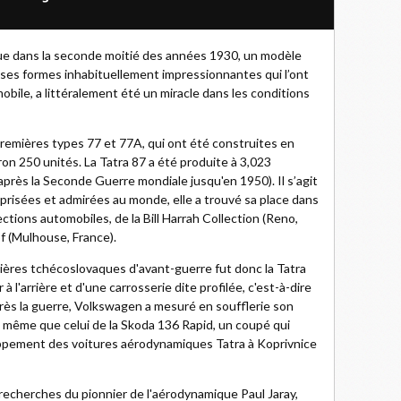
ue dans la seconde moitié des années 1930, un modèle
r ses formes inhabituellement impressionnantes qui l’ont
bile, a littéralement été un miracle dans les conditions
remières types 77 et 77A, qui ont été construites en
on 250 unités. La Tatra 87 a été produite à 3,023
près la Seconde Guerre mondiale jusqu'en 1950). Il s’agit
 prisées et admirées au monde, elle a trouvé sa place dans
lections automobiles, de la Bill Harrah Collection (Reno,
f (Mulhouse, France).
lières tchécoslovaques d'avant-guerre fut donc la Tatra
à l'arrière et d'une carrosserie dite profilée, c'est-à-dire
rès la guerre, Volkswagen a mesuré en soufflerie son
, le même que celui de la Skoda 136 Rapid, un coupé qui
oppement des voitures aérodynamiques Tatra à Koprivnice
s recherches du pionnier de l'aérodynamique Paul Jaray,