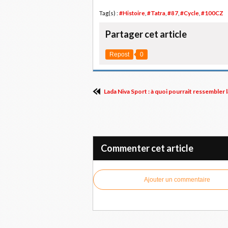
Tag(s) :
#Histoire
,
#Tatra
,
#87
,
#Cycle
,
#100CZ
Partager cet article
Repost
0
Lada Niva Sport : à quoi pourrait ressembler 
Commenter cet article
Ajouter un commentaire