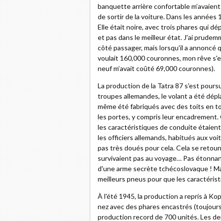
banquette arrière confortable m’avaient
de sortir de la voiture. Dans les années 
Elle était noire, avec trois phares qui dé
et pas dans le meilleur état. J'ai prudem
côté passager, mais lorsqu'il a annoncé q
voulait 160,000 couronnes, mon rêve s'e
neuf m’avait coûté 69,000 couronnes).
La production de la Tatra 87 s'est pours
troupes allemandes, le volant a été dépla
même été fabriqués avec des toits en to
les portes, y compris leur encadrement. 
les caractéristiques de conduite étaient q
les officiers allemands, habitués aux voi
pas très doués pour cela. Cela se retour
survivaient pas au voyage… Pas étonnant
d'une arme secrète tchécoslovaque ! Mais
meilleurs pneus pour que les caractéris
À l'été 1945, la production a repris à Ko
nez avec des phares encastrés (toujours 
production record de 700 unités. Les der