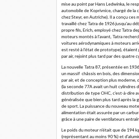
mise au point par Hans Ledwinka, le re
automobile de Koprivnice, chargé de la c
chez Steyr, en Autriche). Il a conçu ces 
travaillé chez Tatra de 1926 jusqu'au débu
propre fils, Erich, employé chez Tatra d
moteurs montés à l'avant, Tatra recherc
voitures aérodynamiques à moteurs arrièr
est resté à l’état de prototype), étaient
par air, rejoint plus tard par des quatre cy
La nouvelle Tatra 87, présentée en 1936
un massif châssis en bois, des dimension
par air, et de conception plus moderne,
(la seconde 77A avait un huit cylindres
distribution de type OHC, c'est-à-dire av
généralisée que bien plus tard après la 
de sport. La puissance du nouveau moteu
alimentation était assurée par un carbura
grâce à une paire de ventilateurs entraî
Le poids du moteur n'était que de 194 kg
(représentant au moins 90 %) et d'alumi