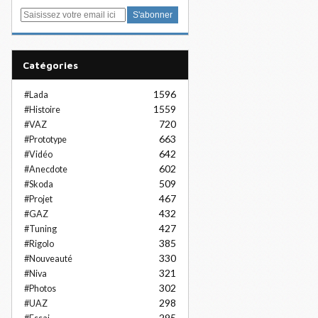
E
m
a
i
Catégories
l
1596
#Lada
1559
#Histoire
720
#VAZ
663
#Prototype
642
#Vidéo
602
#Anecdote
509
#Skoda
467
#Projet
432
#GAZ
427
#Tuning
385
#Rigolo
330
#Nouveauté
321
#Niva
302
#Photos
298
#UAZ
295