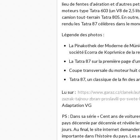
lieu de fentes d'aération et d'autres pet
moteurs type Tatra 603 (un V8 de 2,5 lit
camion tout-terrain Tatra 805. En outre,
rendu les Tatra 87 célèbres dans le mond
Légende des photos :
La Pinakothek der Moderne de Münich
société Ecorra de Koprivnice de la re
La Tatra 87 sur la première page d'
Coupe transversale du moteur huit cy
Tatra 87, un classique de la fin des 
Lu sur :
https://www.garaz.cz/clanek/aut
zazrak-tajnou-zbran-proslavili-po-svet
Adaptation VG
PS : Dans sa série « Cent ans de voiture
pays décennie par décennie et révèle le
jours. Au final, le site internet demander
importante dans l’histoire du pays. Les a