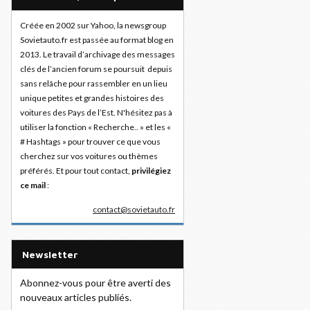
Créée en 2002 sur Yahoo, la newsgroup
Sovietauto.fr est passée au format blog en
2013. Le travail d’archivage des messages
clés de l’ancien forum se poursuit depuis
sans relâche pour rassembler en un lieu
unique petites et grandes histoires des
voitures des Pays de l’Est. N'hésitez pas à
utiliser la fonction « Recherche.. » et les «
# Hashtags » pour trouver ce que vous
cherchez sur vos voitures ou thèmes
préférés. Et pour tout contact,
privilégiez
ce mail
:
contact@sovietauto.fr
Newsletter
Abonnez-vous pour être averti des
nouveaux articles publiés.