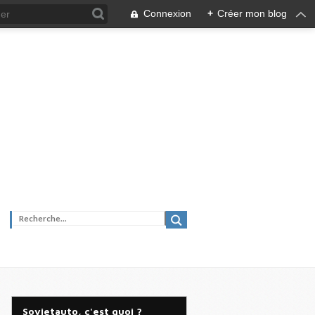
Connexion
+
Créer mon blog
Sovietauto, c'est quoi ?