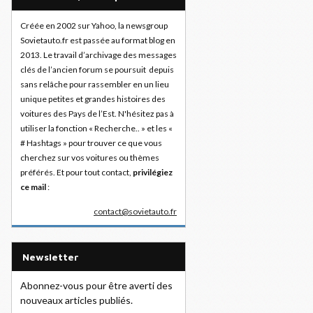
Créée en 2002 sur Yahoo, la newsgroup
Sovietauto.fr est passée au format blog en
2013. Le travail d’archivage des messages
clés de l’ancien forum se poursuit depuis
sans relâche pour rassembler en un lieu
unique petites et grandes histoires des
voitures des Pays de l’Est. N'hésitez pas à
utiliser la fonction « Recherche.. » et les «
# Hashtags » pour trouver ce que vous
cherchez sur vos voitures ou thèmes
préférés. Et pour tout contact,
privilégiez
ce mail
:
contact@sovietauto.fr
Newsletter
Abonnez-vous pour être averti des
nouveaux articles publiés.