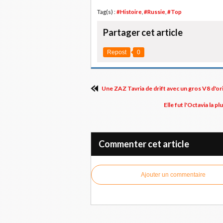
Tag(s) :
#Histoire
,
#Russie
,
#Top
Partager cet article
Repost
0
Une ZAZ Tavria de drift avec un gros V8 d'o
Elle fut l'Octavia la
Commenter cet article
Ajouter un commentaire