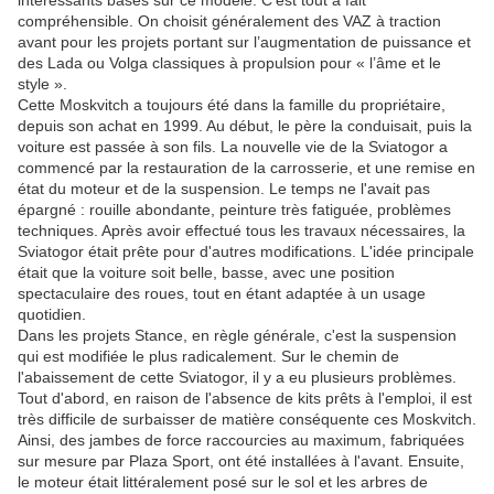
intéressants basés sur ce modèle. C’est tout à fait
compréhensible. On choisit généralement des VAZ à traction
avant pour les projets portant sur l’augmentation de puissance et
des Lada ou Volga classiques à propulsion pour « l’âme et le
style ».
Cette Moskvitch a toujours été dans la famille du propriétaire,
depuis son achat en 1999. Au début, le père la conduisait, puis la
voiture est passée à son fils. La nouvelle vie de la Sviatogor a
commencé par la restauration de la carrosserie, et une remise en
état du moteur et de la suspension. Le temps ne l'avait pas
épargné : rouille abondante, peinture très fatiguée, problèmes
techniques. Après avoir effectué tous les travaux nécessaires, la
Sviatogor était prête pour d'autres modifications. L'idée principale
était que la voiture soit belle, basse, avec une position
spectaculaire des roues, tout en étant adaptée à un usage
quotidien.
Dans les projets Stance, en règle générale, c'est la suspension
qui est modifiée le plus radicalement. Sur le chemin de
l'abaissement de cette Sviatogor, il y a eu plusieurs problèmes.
Tout d'abord, en raison de l'absence de kits prêts à l'emploi, il est
très difficile de surbaisser de matière conséquente ces Moskvitch.
Ainsi, des jambes de force raccourcies au maximum, fabriquées
sur mesure par Plaza Sport, ont été installées à l'avant. Ensuite,
le moteur était littéralement posé sur le sol et les arbres de