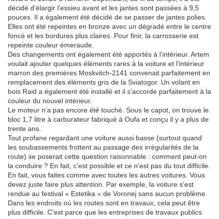
décidé d’élargir l’essieu avant et les jantes sont passées à 9,5
pouces. Il a également été décidé de se passer de jantes polies.
Elles ont été repeintes en bronze avec un dégradé entre le centre
foncé et les bordures plus claires. Pour finir, la carrosserie est
repeinte couleur émeraude.
Des changements ont également été apportés à l’intérieur. Artem
voulait ajouter quelques éléments rares à la voiture et l’intérieur
marron des premières Moskvitch-2141 convenait parfaitement en
remplacement des éléments gris de la Sviatogor. Un volant en
bois Raid a également été installé et il s’accorde parfaitement à la
couleur du nouvel intérieur.
Le moteur n’a pas encore été touché. Sous le capot, on trouve le
bloc 1,7 litre à carburateur fabriqué à Oufa et conçu il y a plus de
trente ans.
Tout profane regardant une voiture aussi basse (surtout quand
les soubassements frottent au passage des irrégularités de la
route) se poserait cette question raisonnable : comment peut-on
la conduire ? En fait, c’est possible et ce n’est pas du tout difficile.
En fait, vous faites comme avec toutes les autres voitures. Vous
devez juste faire plus attention. Par exemple, la voiture s'est
rendue au festival « Estetika » de Voronej sans aucun problème.
Dans les endroits où les routes sont en travaux, cela peut être
plus difficile. C'est parce que les entreprises de travaux publics