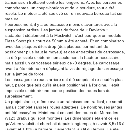
transmission frottaient contre les longerons. Avec les personnes
compétentes, un coupe-boulons et de la soudure, tout a été
résolu. Le moteur a été soulevé sur un nouveau berceau fait sur
mesure
Heureusement, il y a eu beaucoup moins d'aventures avec la
suspension arrière. Les jambes de force de « Deviatka »
s'adaptent idéalement à la Moskvitch, c'est pourquoi un modèle
Plaza Sport plus court de 50mm a été acheté. Et en combinaison
avec des plaques dites drop (des plaques permettant de
positionner plus haut le moyeu) et des entretoises de carrossage,
il a été possible d'obtenir non seulement la hauteur nécessaire,
mais aussi un carrossage sérieux de -9 degrés. Le carrossage
avant a été obtenu en déplaçant la vis de réglage de carrossage
sur la jambe de force.
Les passages de roues arrière ont été coupés et re-soudés plus
haut, parce que tels qu'ils étaient positionnés à l'origine, il était
impossible d'obtenir une bonne position des roues lors du
surbaissement.
Un projet stance, même avec un rabaissement radical, ne serait
jamais complet sans les roues adaptées. De nombreuses jantes
ont été essayées. Maintenant ce sont des roues de Mercedes
W123 Brabus qui sont montées. Les dimensions étaient celles
qu’Artem voulait et cherchait depuis longtemps, à savoir 8,5x16 à
l’avant et 10x16 à l’arrière. Cependant, au fil du temps, il a été