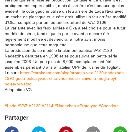
version qui sera mise en production. La différence à l’avant est
pratiquement imperceptible, mais à l’arrière c’est beaucoup plus
évident : le côté gauche utilise un feu arrière de Lada Niva avec
un cache en plastique et le côté droit utilise un feu arrière modifié
d’Oka, complété par un feu antibrouillard de VAZ-2106.
La variante avec les feux arrière d’Oka a été choisie pour le futur
modèle de série, tandis que la partie avant a encore été
légèrement modifiée et deviendra, à notre avis, moins
harmonieuse que cette maquette.
La production de ce modèle finalement baptisé VAZ-2120
Nadezdha débutera en 1998 et se poursuivra en petite série
jusqu’en 2006. Un peu plus de 8,000 exemplaires ont été
assemblés pendant 8 ans à l’atelier OPP de l’usine de Togliatti.
Lu sur :
https://carakoom.com/blog/prototip-vaz-2120-nadezhda-
1992-goda-pokazyvaet-chto-vneshnost-minivena-mogla-byt-
bolee-priyatnoj
Adaptation VG
#Lada
#VAZ
#2120
#2114
#Nadezhda
#Prototype
#Anecdote
Partager