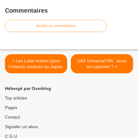
Commentaires
Ajouter un commentaire
< Les Lada restent (pour
UAZ Universal NN : aussi
l’instant) vendues au Japon.
en cabriolet ? >
Hébergé par Overblog
Top articles
Pages
Contact
Signaler un abus
C.G.U.