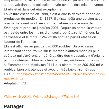
simplement neuve. Comme le mentionne Royal Motors, la voiture
se trouvait dans une collection privée avant d’être mise en vente.
Et elle était dans cet état exceptionnel.
La voiture est sortie en 1998, c’est-à-dire la dernière année de
production du modèle. En 1997, il existait déjà une version avec
une partie avant modifiée commercialisée sous le nom de
Sviatogor et produite jusqu’en 2001. Depuis sa sortie, la voiture
est restée entre les mains d’un seul propriétaire. L’intérieur, la
carrosserie et le moteur VAZ-2106 sont en parfait état selon
l’auteur de l’annonce.
Elle est affichée au prix de 870,000 roubles. Un prix assez
intéressant car on trouve sur le marché d’autres modèles plus
coûteux qui s’avèrent, en général, être des « capsules » d’origine
plutôt douteuse… Mais en cherchant bien, on trouve toutefois
suffisamment de Moskvitch 2141 aux alentours de 200-300 mille
roubles, bien entretenues et avec un très faible kilométrage.
Lu sur :
https://www.zr.ru/content/news/935178-skolko-stoit-novyj-
moskvich-ts/
Adaptation VG
#Moskvitch
#2141
#Aleko
#Sviatogor
#Faible KM
Partager