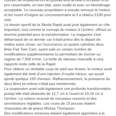
courant au Royaume-Uni et pouvait être acheté d'occasion à un
prix raisonnable, en bon état, sans rouille et avec un kilométrage
acceptable. Le nouveau propriétaire a ensuite renvoyé le moteur
et les roues d’origine au concessionnaire et il a obtenu £100 pour
cela.
Le dessin sportif de la Skoda Rapid avait joué également un rôle
important, tout comme le concept du moteur à l’arrière, offrant un
énorme potentiel pour la transformation. Le magazine s’est
débarrassé de ce dernier car il était prévu dès le départ de
mettre autre chose, en l’occurrence un quatre cylindres deux
litres Fiat Twin Cam, ayant subi un certain nombre de
modifications supplémentaires lui permettant de tourner au
régime de 7,500 tr/min. La boîte de vitesses manuelle à cinq
rapports reste celle de la Rapid.
Pour obtenir un véritable coup de pied aux fesses, le moteur avait
également été doté d’une injection d'oxyde nitreux, qui aurait
ajouté quelque 150 chevaux. Malheureusement, la puissance du
deux litres lui-même n’était pas mentionnée.
La suspension avait subi également une profonde transformation
puisqu’elle était abaissée de 12,7 cm à l’avant et 10,16 cm à
l’arrière. La voiture recevait de nouveaux ressorts et des
amortisseurs réglables. Les roues de 15 pouces étaient
chaussées de de pneus Mickey Thompson.
Des modifications mineures étaient également apportées à la