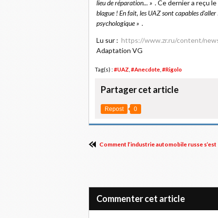
lieu de réparation... »
. Ce dernier a reçu 
blague ! En fait, les UAZ sont capables d'alle
psychologique »
.
Lu sur :
https://www.zr.ru/content/new
Adaptation VG
Tag(s) :
#UAZ
,
#Anecdote
,
#Rigolo
Partager cet article
Repost
0
Comment l’industrie automobile russe s’est ét
Commenter cet article