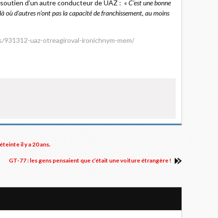
le soutien d’un autre conducteur de UAZ :
« C'est une bonne
r là où d'autres n'ont pas la capacité de franchissement, au moins
s/931312-uaz-otreagiroval-ironichnym-mem/
einte il y a 20 ans.
GT-77 : les gens pensaient que c’était une voiture étrangère !