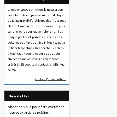
Créée en 2002 sur Yahoo, la newsgroup
Sovietauto.fr est passée au format blog en
2013. Le travail d’archivage des messages
clés de l’ancien forum se poursuit depuis
sans relâche pour rassembler en un lieu
unique petites et grandes histoires des
voitures des Pays de l’Est. N'hésitez pas à
utiliser la fonction « Recherche.. » et les «
# Hashtags » pour trouver ce que vous
cherchez sur vos voitures ou thèmes
préférés. Et pour tout contact,
privilégiez
ce mail
:
contact@sovietauto.fr
Newsletter
Abonnez-vous pour être averti des
nouveaux articles publiés.