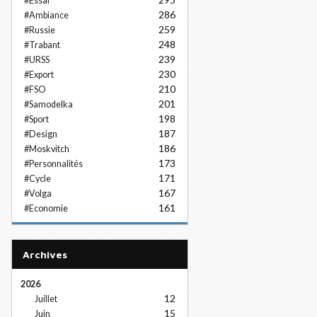
#Essai
286
#Ambiance
259
#Russie
248
#Trabant
239
#URSS
230
#Export
210
#FSO
201
#Samodelka
198
#Sport
187
#Design
186
#Moskvitch
173
#Personnalités
171
#Cycle
167
#Volga
161
#Economie
Archives
2026
12
Juillet
15
Juin