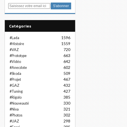
E
m
a
i
Catégories
l
1596
#Lada
1559
#Histoire
720
#VAZ
663
#Prototype
642
#Vidéo
602
#Anecdote
509
#Skoda
467
#Projet
432
#GAZ
427
#Tuning
385
#Rigolo
330
#Nouveauté
321
#Niva
302
#Photos
298
#UAZ
295