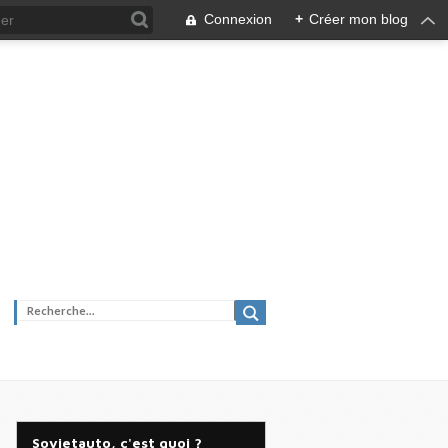
Connexion
+
Créer mon blog
Sovietauto, c'est quoi ?