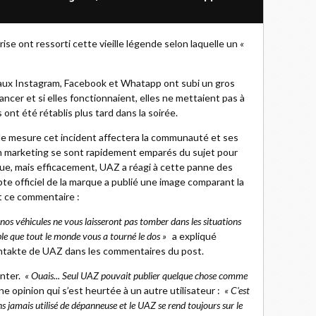
ise ont ressorti cette vieille légende selon laquelle un
«
aux Instagram, Facebook et Whatapp ont subi un gros
lancer et si elles fonctionnaient, elles ne mettaient pas à
 ont été rétablis plus tard dans la soirée.
le mesure cet incident affectera la communauté et ses
 en marketing se sont rapidement emparés du sujet pour
due, mais efficacement, UAZ a réagi à cette panne des
e officiel de la marque a publié une image comparant la
et ce commentaire :
os véhicules ne vous laisseront pas tomber dans les situations
emble que tout le monde vous a tourné le dos »
a expliqué
ntakte de UAZ dans les commentaires du post.
enter.
« Ouais... Seul UAZ pouvait publier quelque chose comme
Une opinion qui s’est heurtée à un autre utilisateur :
« C'est
ns jamais utilisé de dépanneuse et le UAZ se rend toujours sur le