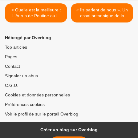
< Quelle est la meilleure :
« Ils parlent de nous ». Un
L’Aurus de Poutine ou la
essai britannique de la
Cadillac de Biden ?
Lada Niva 2021. >
Hébergé par Overblog
Top articles
Pages
Contact
Signaler un abus
C.G.U.
Cookies et données personnelles
Préférences cookies
Voir le profil de sur le portail Overblog
Créer un blog sur Overblog