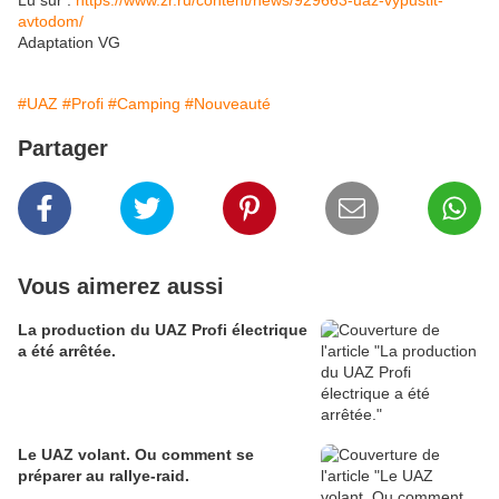
Lu sur :
https://www.zr.ru/content/news/929663-uaz-vypustit-
avtodom/
Adaptation VG
#UAZ
#Profi
#Camping
#Nouveauté
Partager
Vous aimerez aussi
La production du UAZ Profi électrique
a été arrêtée.
Le UAZ volant. Ou comment se
préparer au rallye-raid.