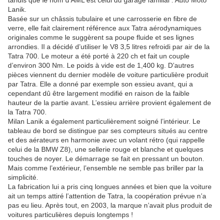
tandis que le nom d’AML est celui du garage familial : Auto Moto
Lanik.
Basée sur un châssis tubulaire et une carrosserie en fibre de
verre, elle fait clairement référence aux Tatra aérodynamiques
originales comme le suggèrent sa poupe fluide et ses lignes
arrondies. Il a décidé d’utiliser le V8 3,5 litres refroidi par air de la
Tatra 700. Le moteur a été porté à 220 ch et fait un couple
d’environ 300 Nm. Le poids à vide est de 1,400 kg. D’autres
pièces viennent du dernier modèle de voiture particulière produit
par Tatra. Elle a donné par exemple son essieu avant, qui a
cependant dû être largement modifié en raison de la faible
hauteur de la partie avant. L’essieu arrière provient également de
la Tatra 700.
Milan Lanik a également particulièrement soigné l’intérieur. Le
tableau de bord se distingue par ses compteurs situés au centre
et des aérateurs en harmonie avec un volant rétro (qui rappelle
celui de la BMW Z8), une sellerie rouge et blanche et quelques
touches de noyer. Le démarrage se fait en pressant un bouton.
Mais comme l’extérieur, l’ensemble ne semble pas briller par la
simplicité.
La fabrication lui a pris cinq longues années et bien que la voiture
ait un temps attiré l’attention de Tatra, la coopération prévue n’a
pas eu lieu. Après tout, en 2003, la marque n’avait plus produit de
voitures particulières depuis longtemps !