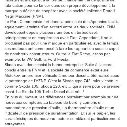
moteurs et manquait à la fois de financement et de qualité de
fabrication pour se lancer dans son propre développement, la
marque a décidé de coopérer avec la société italienne Fratelli
Negri Maccine (FNM).
Le Parti Communiste fort dans la péninsule des Apennins facilita
également l'atteinte d'un accord entre les deux sociétés. FNM
développait depuis plusieurs années un turbodiesel,
principalement en coopération avec Fiat. Cependant, il ne le
produisait pas pour une marque en particulier et, avec le temps,
ses moteurs ont commencé à faire leur apparition sous le capot
de nombreux constructeurs. Outre la Fiat Ritmo, citons par
exemple, la VW Golf, la Ford Fiesta.
Skoda avait donc choisi la bonne entreprise. Suite à l’accord
conclu entre la FNM et la société de commerce extérieure
Motokov, un premier véhicule à moteur diesel a été réalisé sous
le patronage de l’AZNP. C’est la Skoda type 742, mieux connue
comme Skoda 105, Skoda 120, etc… qui a servi pour ce premier
essai. La Skoda 105 Turbo Diesel était née !
En plus du moteur, les différences portaient par exemple sur de
nouveaux compteurs au tableau de bord, y compris un
manomètre de pression d’huile, un thermomètre d’huile et un
indicateur de pression de suralimentation. Et sur le papier, les
caractéristiques du nouveau moteur semblaient particulièrement
attrayantes.