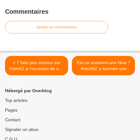
Commentaires
Ajouter un commentaire
< 7 faits peu connus sur
Est-ce vraiment une Niva ?
KamAZ à l’occasion de son
AvtoVAZ a tournée une
anniversaire.
publicité amusante pour la
Travel. >
Hébergé par Overblog
Top articles
Pages
Contact
Signaler un abus
C.G.U.