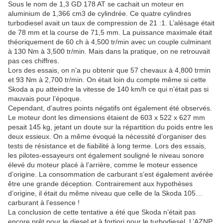
Sous le nom de 1,3 GD 178 AT se cachait un moteur en
aluminium de 1,366 cm3 de cylindrée. Ce quatre cylindres
turbodiesel avait un taux de compression de 21 :1. L’alésage était
de 78 mm et la course de 71,5 mm. La puissance maximale était
théoriquement de 60 ch à 4,500 tr/min avec un couple culminant
à 130 Nm à 3,500 tr/min. Mais dans la pratique, on ne retrouvait
pas ces chiffres.
Lors des essais, on n’a pu obtenir que 57 chevaux à 4,800 trmin
et 93 Nm à 2,700 tr/min. On était loin du compte même si cette
Skoda a pu atteindre la vitesse de 140 km/h ce qui n’était pas si
mauvais pour l’époque.
Cependant, d’autres points négatifs ont également été observés.
Le moteur dont les dimensions étaient de 603 x 522 x 627 mm
pesait 145 kg, jetant un doute sur la répartition du poids entre les
deux essieux. On a même évoqué la nécessité d’organiser des
tests de résistance et de fiabilité à long terme. Lors des essais,
les pilotes-essayeurs ont également souligné le niveau sonore
élevé du moteur placé à l’arrière, comme le moteur essence
d’origine. La consommation de carburant s’est également avérée
être une grande déception. Contrairement aux hypothèses
d’origine, il était du même niveau que celle de la Skoda 105…
carburant à l’essence !
La conclusion de cette tentative a été que Skoda n’était pas
encore prêt pour le diesel et à fortiori pour le turbodiesel. L’AZNP