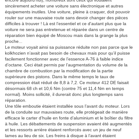
encore aujourd’hui), nombreux sont ceux qui voulaient
sincèrement acheter une voiture sans électronique et autres
équipements inutiles. Une voiture, pleine à craquer, doit pouvoir
rouler sur une mauvaise route sans devoir changer des pièces
difficiles à trouver ! Là est l’essentiel et ce d'autant plus que la
voiture ne sera pas entretenue et réparée dans un centre de
réparation bien équipé de Moscou mais dans la grange la plus
proche...
Le moteur voyait ainsi sa puissance réduite non pas parce que le
kolkhozien n’avait pas besoin de chevaux mais pour qu’il puisse
facilement fonctionner avec de l’essence A-76 à faible indice
d’octane. Ceci était permis par l’augmentation du volume de la
chambre de combustion par la modification de la partie
supérieure des pistons. Dans le même temps le taux de
compression était réduit de 8,8 à 7,2. Ce moteur 412 DE faisait
désormais 68 ch et 10,6 Nm (contre 75 et 11,4 Nm en temps
normal). Moins sollicité, il durerait donc plus longtemps sans
réparation.
Une tôle emboutie étaient installée sous l’avant du moteur. Lors
de la conduite sur mauvaises route, elle protégeait de manière
efficace le carter d’huile en fonte d’aluminium et le boîtier du filtre
à huile. Les débattements de suspension avaient été augmentés
et les ressorts arrière étaient renforcés avec un jeu de neuf
lames au lieu de six. Les freins à disque à l’avant étaient