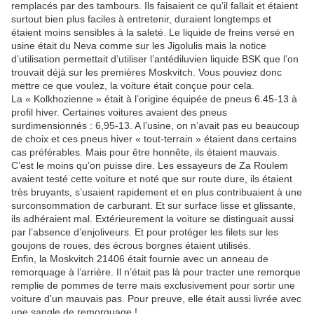
remplacés par des tambours. Ils faisaient ce qu’il fallait et étaient
surtout bien plus faciles à entretenir, duraient longtemps et
étaient moins sensibles à la saleté. Le liquide de freins versé en
usine était du Neva comme sur les Jigolulis mais la notice
d’utilisation permettait d’utiliser l’antédiluvien liquide BSK que l’on
trouvait déjà sur les premières Moskvitch. Vous pouviez donc
mettre ce que voulez, la voiture était conçue pour cela.
La « Kolkhozienne » était à l’origine équipée de pneus 6.45-13 à
profil hiver. Certaines voitures avaient des pneus
surdimensionnés : 6,95-13. A l’usine, on n’avait pas eu beaucoup
de choix et ces pneus hiver « tout-terrain » étaient dans certains
cas préférables. Mais pour être honnête, ils étaient mauvais.
C’est le moins qu’on puisse dire. Les essayeurs de Za Roulem
avaient testé cette voiture et noté que sur route dure, ils étaient
très bruyants, s’usaient rapidement et en plus contribuaient à une
surconsommation de carburant. Et sur surface lisse et glissante,
ils adhéraient mal. Extérieurement la voiture se distinguait aussi
par l’absence d’enjoliveurs. Et pour protéger les filets sur les
goujons de roues, des écrous borgnes étaient utilisés.
Enfin, la Moskvitch 21406 était fournie avec un anneau de
remorquage à l’arrière. Il n’était pas là pour tracter une remorque
remplie de pommes de terre mais exclusivement pour sortir une
voiture d’un mauvais pas. Pour preuve, elle était aussi livrée avec
une sangle de remorquage !