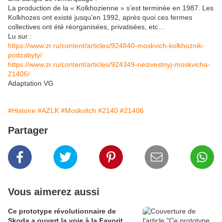
La production de la « Kolkhozienne » s’est terminée en 1987. Les
Kolkhozes ont existé jusqu’en 1992, après quoi ces fermes
collectives ont été réorganisées, privatisées, etc…
Lu sur :
https://www.zr.ru/content/articles/924840-moskvich-kolkhoznik-
podzabyty/
https://www.zr.ru/content/articles/924349-neizvestnyj-moskvicha-
21406/
Adaptation VG
#Histoire
#AZLK
#Moskvitch
#2140
#21406
Partager
Vous aimerez aussi
Ce prototype révolutionnaire de
Skoda a ouvert la voie à la Favorit.