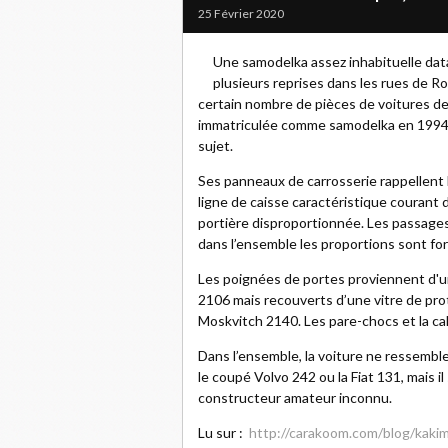
25 Février 2020
Une samodelka assez inhabituelle da
plusieurs reprises dans les rues de Ro
certain nombre de pièces de voitures de 
immatriculée comme samodelka en 1994. 
sujet.
Ses panneaux de carrosserie rappellent
ligne de caisse caractéristique courant d
portière disproportionnée. Les passages
dans l’ensemble les proportions sont fort
Les poignées de portes proviennent d'u
2106 mais recouverts d’une vitre de pro
Moskvitch 2140. Les pare-chocs et la ca
Dans l’ensemble, la voiture ne ressemble
le coupé Volvo 242 ou la Fiat 131, mais i
constructeur amateur inconnu.
Lu sur :
http://carakoom.com/blog/kak