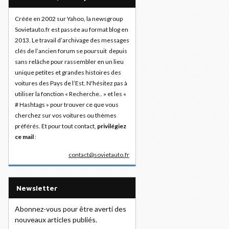
Créée en 2002 sur Yahoo, la newsgroup
Sovietauto.fr est passée au format blog en
2013. Le travail d’archivage des messages
clés de l’ancien forum se poursuit depuis
sans relâche pour rassembler en un lieu
unique petites et grandes histoires des
voitures des Pays de l’Est. N'hésitez pas à
utiliser la fonction « Recherche.. » et les «
# Hashtags » pour trouver ce que vous
cherchez sur vos voitures ou thèmes
préférés. Et pour tout contact,
privilégiez
ce mail
:
contact@sovietauto.fr
Newsletter
Abonnez-vous pour être averti des
nouveaux articles publiés.