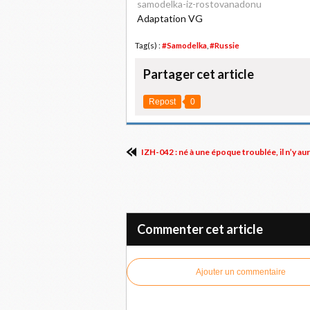
samodelka-iz-rostovanadonu
Adaptation VG
Tag(s) :
#Samodelka
,
#Russie
Partager cet article
Repost
0
IZH-042 : né à une époque troublée, il n’y au
Commenter cet article
Ajouter un commentaire