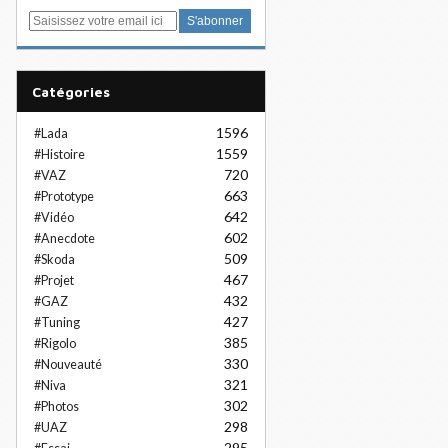
E
m
a
i
Catégories
l
1596
#Lada
1559
#Histoire
720
#VAZ
663
#Prototype
642
#Vidéo
602
#Anecdote
509
#Skoda
467
#Projet
432
#GAZ
427
#Tuning
385
#Rigolo
330
#Nouveauté
321
#Niva
302
#Photos
298
#UAZ
295