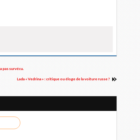
ra pas survécu.
Lada « Vedrina » : critique ou éloge de la voiture russe ?