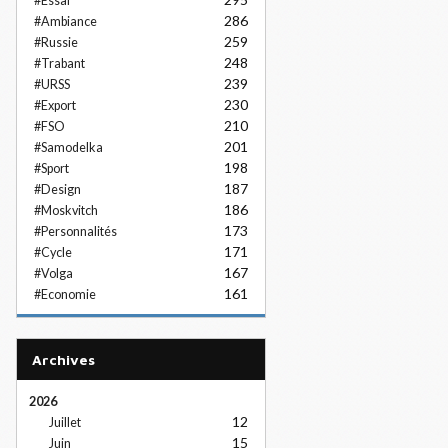
#Essai
286
#Ambiance
259
#Russie
248
#Trabant
239
#URSS
230
#Export
210
#FSO
201
#Samodelka
198
#Sport
187
#Design
186
#Moskvitch
173
#Personnalités
171
#Cycle
167
#Volga
161
#Economie
Archives
2026
12
Juillet
15
Juin