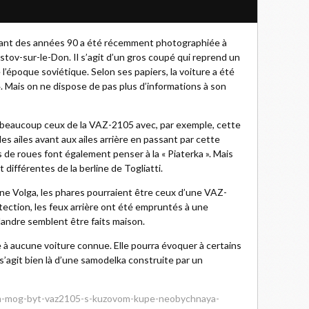
tant des années 90 a été récemment photographiée à
stov-sur-le-Don. Il s’agit d’un gros coupé qui reprend un
l’époque soviétique. Selon ses papiers, la voiture a été
Mais on ne dispose de pas plus d’informations à son
 beaucoup ceux de la VAZ-2105 avec, par exemple, cette
es ailes avant aux ailes arrière en passant par cette
 de roues font également penser à la « Piaterka ». Mais
 différentes de la berline de Togliatti.
ne Volga, les phares pourraient être ceux d’une VAZ-
tection, les feux arrière ont été empruntés à une
landre semblent être faits maison.
 à aucune voiture connue. Elle pourra évoquer à certains
l s’agit bien là d’une samodelka construite par un
im-mog-byt-vaz2105-s-kuzovom-kupe-neobychnaya-