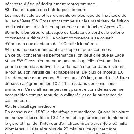
nécessite d’être périodiquement reprogrammée.
#3
: l’usure rapide des habillages intérieurs.
Les inserts colorés et les éléments en plastique de l’habitacle de
la Lada Vesta SW Cross sont trompeurs : les matériaux de finition
sont rustiques, à la fois en apparence et au toucher. Après 70 -
80 mille kilomètres le plastique du tableau de bord et la sellerie
commence à défraichir. Le volant commence à se couvrir
d’éraflures aux alentours de 100 mille kilomètres.
#4
: des moteurs manquant de couple et peu économes.
En ce qui concerne les performances, on peut dire que la Lada
Vesta SW Cross n’en manque pas, mais qu’elle n’est pas faite
pour la conduite sportive. Elle a du mal à monter dans les tours,
le tout au son intrusif de l'échappement. De plus ce moteur 1,6
litre demande en moyenne 8 litres aux 100 km, quand le 1,8 litres
dépasse allégrement les 10 à 11 litres dans des conditions
similaires. Ces chiffres ne peuvent pas être considérés comme
acceptables compte tenu de la cylindrée et de la puissance de
ces moteurs.
#5
: le chauffage médiocre.
En dessous de -15°C le chauffage est médiocre. Quand la voiture
est neuve, il lui suffit de 10 à 15 minutes pour éliminer totalement
le givre et inonder l’intérieur d’air chaud mais après 40 à 50 mille
kilomètres, il lui faudra plus de 20 minutes, ce qui peut être