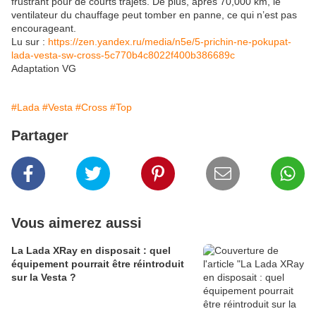
frustrant pour de courts trajets. De plus, après 70,000 km, le
ventilateur du chauffage peut tomber en panne, ce qui n’est pas
encourageant.
Lu sur :
https://zen.yandex.ru/media/n5e/5-prichin-ne-pokupat-
lada-vesta-sw-cross-5c770b4c8022f400b386689c
Adaptation VG
#Lada
#Vesta
#Cross
#Top
Partager
Vous aimerez aussi
La Lada XRay en disposait : quel
équipement pourrait être réintroduit
sur la Vesta ?