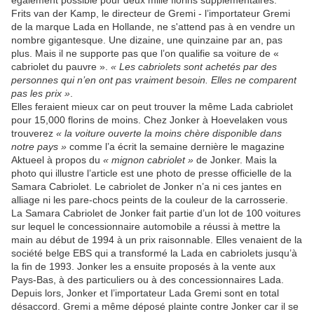
également possible pour deux mille florins supplémentaires.
Frits van der Kamp, le directeur de Gremi - l’importateur Gremi
de la marque Lada en Hollande, ne s'attend pas à en vendre un
nombre gigantesque. Une dizaine, une quinzaine par an, pas
plus. Mais il ne supporte pas que l’on qualifie sa voiture de «
cabriolet du pauvre ».
« Les cabriolets sont achetés par des
personnes qui n’en ont pas vraiment besoin. Elles ne comparent
pas les prix »
.
Elles feraient mieux car on peut trouver la même Lada cabriolet
pour 15,000 florins de moins. Chez Jonker à Hoevelaken vous
trouverez
« la voiture ouverte la moins chère disponible dans
notre pays »
comme l’a écrit la semaine dernière le magazine
Aktueel à propos du
« mignon cabriolet »
de Jonker. Mais la
photo qui illustre l’article est une photo de presse officielle de la
Samara Cabriolet. Le cabriolet de Jonker n’a ni ces jantes en
alliage ni les pare-chocs peints de la couleur de la carrosserie.
La Samara Cabriolet de Jonker fait partie d’un lot de 100 voitures
sur lequel le concessionnaire automobile a réussi à mettre la
main au début de 1994 à un prix raisonnable. Elles venaient de la
société belge EBS qui a transformé la Lada en cabriolets jusqu’à
la fin de 1993. Jonker les a ensuite proposés à la vente aux
Pays-Bas, à des particuliers ou à des concessionnaires Lada.
Depuis lors, Jonker et l’importateur Lada Gremi sont en total
désaccord. Gremi a même déposé plainte contre Jonker car il se