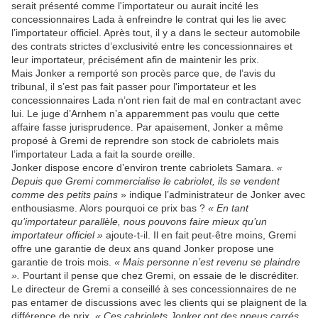
serait présenté comme l'importateur ou aurait incité les
concessionnaires Lada à enfreindre le contrat qui les lie avec
l’importateur officiel. Après tout, il y a dans le secteur automobile
des contrats strictes d’exclusivité entre les concessionnaires et
leur importateur, précisément afin de maintenir les prix.
Mais Jonker a remporté son procès parce que, de l’avis du
tribunal, il s’est pas fait passer pour l'importateur et les
concessionnaires Lada n’ont rien fait de mal en contractant avec
lui. Le juge d’Arnhem n’a apparemment pas voulu que cette
affaire fasse jurisprudence. Par apaisement, Jonker a même
proposé à Gremi de reprendre son stock de cabriolets mais
l’importateur Lada a fait la sourde oreille.
Jonker dispose encore d’environ trente cabriolets Samara.
«
Depuis que Gremi commercialise le cabriolet, ils se vendent
comme des petits pains
» indique l’administrateur de Jonker avec
enthousiasme. Alors pourquoi ce prix bas ?
« En tant
qu’importateur parallèle, nous pouvons faire mieux qu’un
importateur officiel »
ajoute-t-il. Il en fait peut-être moins, Gremi
offre une garantie de deux ans quand Jonker propose une
garantie de trois mois.
« Mais personne n’est revenu se plaindre
».
Pourtant il pense que chez Gremi, on essaie de le discréditer.
Le directeur de Gremi a conseillé à ses concessionnaires de ne
pas entamer de discussions avec les clients qui se plaignent de la
différence de prix.
« Ces cabriolets Jonker ont des pneus carrés.