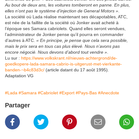
Au bout de deux ans, les voitures tomberont en panne. En plus,
elles n’ont pas le système d’injection de General Motors »
.
La société où Lada réalise maintenant ses décapotables, ATC,
est née de la faillite de la société où Jonker avait acheté à
l’époque ses Samara cabriolets. Quand elles seront vendues,
l’administrateur de Jonker pense qu’il pourra en commander
d’autres à ATC.
« En principe, je pense que cela sera possible,
mais le prix sera en tous cas plus élevé. Nous n’avons pas
encore négocié. Nous devons d’abord tout vendre »
.
Lu sur :
https://www.volkskrant.nl/nieuws-achtergrond/de-
goedkopere-lada-samara-cabrio-is-uitgerust-met-vierkante-
banden-~b4c83d3c/
(article datant du 17 août 1995).
Adaptation VG
#Lada
#Samara
#Cabriolet
#Export
#Pays-Bas
#Anecdote
Partager